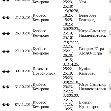
Кемерово
25:23,
Уфа
25:18)
1:3
(30:28,
Кузбасс
18:25,
Белогорье
21.10.2015
��
Кемерово
15:25,
Белгород
18:25)
3:0
(25:23,
Кузбасс
Югра-Самотлор
26.10.2015
25:19,
��
Кемерово
Нижневартовск
25:16)
2:3
(25:22,
22:25,
Кузбасс
Газпром-Югра
27.10.2015
25:21,
��
Кемерово
ХМАО-Югра
26:28,
10:15)
3:1
(14:25,
Локомотив
25:22,
Кузбасс
30.10.2015
��
Новосибирск
25:18,
Кемерово
25:23)
3:0
(25:10,
Кузбасс
Югра-Самотлор
31.10.2015
25:23,
��
Кемерово
Нижневартовск
25:22)
2:3
(25:22,
25:15,
Кузбасс
Енисей
07.11.2015
17:25,
��
Кемерово
Красноярск
13:25,