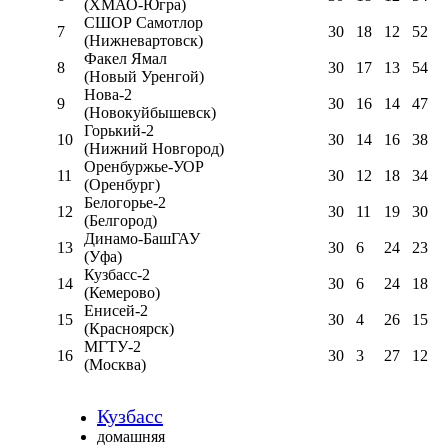
(ХМАО-Югра)
СШОР Самотлор
7
30
18
12
52
(Нижневартовск)
Факел Ямал
8
30
17
13
54
(Новый Уренгой)
Нова-2
9
30
16
14
47
(Новокуйбышевск)
Горький-2
10
30
14
16
38
(Нижний Новгород)
Оренбуржье-УОР
11
30
12
18
34
(Оренбург)
Белогорье-2
12
30
11
19
30
(Белгород)
Динамо-БашГАУ
13
30
6
24
23
(Уфа)
Кузбасс-2
14
30
6
24
18
(Кемерово)
Енисей-2
15
30
4
26
15
(Красноярск)
МГТУ-2
16
30
3
27
12
(Москва)
Кузбасс
домашняя