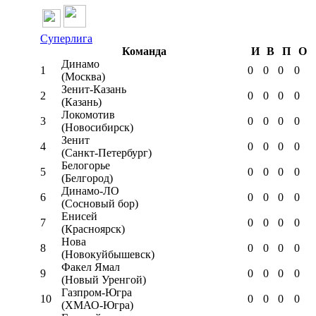
Суперлига
Команда
И
В
П
О
Динамо
1
0
0
0
0
(Москва)
Зенит-Казань
2
0
0
0
0
(Казань)
Локомотив
3
0
0
0
0
(Новосибирск)
Зенит
4
0
0
0
0
(Санкт-Петербург)
Белогорье
5
0
0
0
0
(Белгород)
Динамо-ЛО
6
0
0
0
0
(Сосновый бор)
Енисей
7
0
0
0
0
(Красноярск)
Нова
8
0
0
0
0
(Новокуйбышевск)
Факел Ямал
9
0
0
0
0
(Новый Уренгой)
Газпром-Югра
10
0
0
0
0
(ХМАО-Югра)