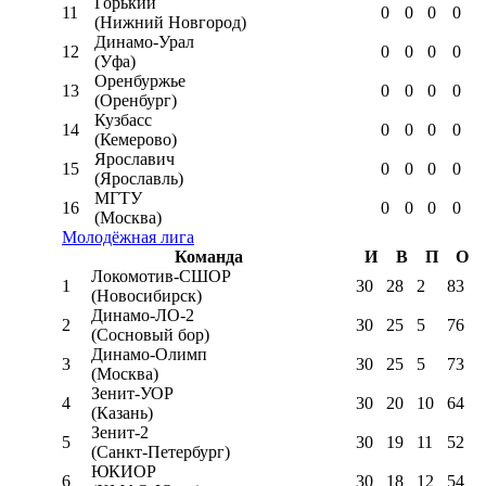
Горький
11
0
0
0
0
(Нижний Новгород)
Динамо-Урал
12
0
0
0
0
(Уфа)
Оренбуржье
13
0
0
0
0
(Оренбург)
Кузбасс
14
0
0
0
0
(Кемерово)
Ярославич
15
0
0
0
0
(Ярославль)
МГТУ
16
0
0
0
0
(Москва)
Молодёжная лига
Команда
И
В
П
О
Локомотив-CШОР
1
30
28
2
83
(Новосибирск)
Динамо-ЛО-2
2
30
25
5
76
(Сосновый бор)
Динамо-Олимп
3
30
25
5
73
(Москва)
Зенит-УОР
4
30
20
10
64
(Казань)
Зенит-2
5
30
19
11
52
(Санкт-Петербург)
ЮКИОР
6
30
18
12
54