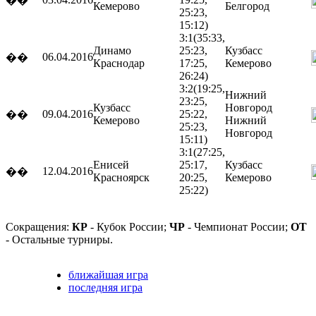
��
Кемерово
Белгород
25:23,
15:12)
3:1
(35:33,
Динамо
25:23,
Кузбасс
06.04.2016
��
Краснодар
17:25,
Кемерово
26:24)
3:2
(19:25,
Нижний
23:25,
Кузбасс
Новгород
09.04.2016
25:22,
��
Кемерово
Нижний
25:23,
Новгород
15:11)
3:1
(27:25,
Енисей
25:17,
Кузбасс
12.04.2016
��
Красноярск
20:25,
Кемерово
25:22)
Сокращения:
КР
- Кубок России;
ЧР
- Чемпионат России;
ОТ
- Остальные турниры.
ближайшая игра
последняя игра