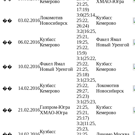
Кемерово
ХМАО-Югра
21:25,
17:19)
3:0
(25:14,
Локомотив
Кузбасс
03.02.2016
25:22,
��
Новосибирск
Кемерово
26:24)
3:2
(16:25,
25:21,
Кузбасс
Факел Ямал
06.02.2016
19:25,
��
Кемерово
Новый Уренгой
25:22,
15:9)
3:1
(25:22,
Факел Ямал
25:22,
Кузбасс
10.02.2016
��
Новый Уренгой
21:25,
Кемерово
25:18)
3:1
(23:25,
Кузбасс
25:22,
Локомотив
14.02.2016
��
Кемерово
29:27,
Новосибирск
25:23)
3:1
(25:23,
Газпром-Югра
21:25,
Кузбасс
21.02.2016
��
ХМАО-Югра
25:21,
Кемерово
25:17)
3:2
(11:25,
25:23,
Кузбасс
24.02.2016
21:25,
Динамо
Москва
��