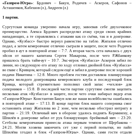
«Газпром-Югра»
: Брдович – Бакун, Родичев – Аскеров, Сафонов –
Асташенков, Кабешов (л.), Андреев (л.)
1 партия.
Сургутская команда уверенно начала игру, завоевав себе двухочковое
преимущество. Алекса Брдович распределял атаку среди своих крайних
нападающих, а те справлялись с атаками как со съёма, так и в доигровке.
Однако, «Кузбасс» быстро вернул равенство на табло. Жигалов отлично
подал, а затем кемеровчане отлично сыграли в защите, после чего Родичев
пробил в аут в повторной атаке – 7:7. А вторая часть сета началась с двух
эйсов от нашего капитана Сергея Макарова, после чего Р.Жбанкову
пришлось брать тайм-аут – 10:7. Экс-игрок «Кузбасса» Аскеров забил по
линии, но следующую его атаку по ходу отловил двойной блок «Кузбасса»
во главе с Кривцом, который следом ещё и забил в доигровке после хорошей
подачи Никитина – 12:8. Много проблем гостям доставляла планирующая
подача молодого доигровщика кемеровского клуба и последующий блок
Кривца, который стремительно пополнял свой запас «чехлов» для
соперников – 15:8. В последней части партии сургутяне смогли зацепить
несколько атак «Кузбасса» в защите, после чего очки набирал лидер атак
«Газпром-Югры» Константин Бакун или же наши волейболисты ошибались
в повторной атаке – 17:13. В конце партии блок нашего соперника смог
остановить атаку Жигалова во 2 зоне, чем несколько обострил интригу в
партии – 21:19. Отличный мяч в обороне удалось поднять Керминену, а
Шпилёв в доигровке забил от рук блокирующих брейковый мяч – 23:20.
Сетболы кемеровчанам принесла атака первым темпом от Щербакова –
24:21. Могли хозяева закончить сет уже с первой попытки, но пайп
Шпилёва угодил в блок «Газпром-Югры». Однако, сами гости отдали