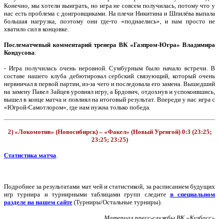
Конечно, мы хотели выиграть, но игра не совсем получилась, потому что у
нас есть проблема с доигровщиками. На плечи Никитина и Шпилёва выпала
большая нагрузка, поэтому они где-то «поднаелись», и нам просто не
хватило сил в концовке.
Послематчевый комментарий тренера ВК «Газпром-Югра» Владимира
Кондусова
:
- Игра получилась очень неровной. Сумбурным было начало встречи. В
составе нашего клуба дебютировал сербский связующий, который очень
нервничал в первой партии, из-за чего и последовала его замена. Вышедший
на замену Павел Зайцев уровнял игру, а Брдович, отдохнув и успокоившись,
вышел в конце матча и повлиял на итоговый результат. Впереди у нас игра с
«Югрой-Самотлором», где нам нужна только победа.
2) «Локомотив» (Новосибирск) – «Факел» (Новый Уренгой) 0:3 (23:25;
23:25; 23:25)
Статистика матча
.
Подробнее за результатами мат чей и статистикой, за расписанием будущих
игр турнира и турнирными таблицами групп следите
в специальном
разделе на нашем сайте
(Турниры/Остальные турниры).
Материал пресс-службы ВК «Кузбасс»