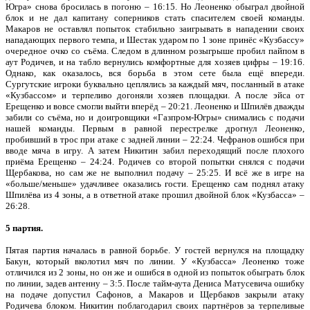
Югра» снова бросилась в погоню – 16:15. Но Леоненко обыграл двойной
блок и не дал капитану соперников стать спасителем своей команды.
Макаров не оставлял попыток стабильно заигрывать в нападении своих
нападающих первого темпа, и Шестак ударом по 1 зоне принёс «Кузбассу»
очередное очко со съёма. Следом в длинном розыгрыше пробил пайпом в
аут Родичев, и на табло вернулись комфортные для хозяев цифры – 19:16.
Однако, как оказалось, вся борьба в этом сете была ещё впереди.
Сургутские игроки буквально цеплялись за каждый мяч, посланный в атаке
«Кузбассом» и терпеливо догоняли хозяев площадки. А после эйса от
Ерещенко и вовсе смогли выйти вперёд – 20:21. Леоненко и Шпилёв дважды
забили со съёма, но и доигровщики «Газпром-Югры» снимались с подачи
нашей команды. Первым в равной перестрелке дрогнул Леоненко,
пробивший в трос при атаке с задней линии – 22:24. Чефранов ошибся при
вводе мяча в игру. А затем Никитин забил переходящий после плохого
приёма Ерещенко – 24:24. Родичев со второй попытки снялся с подачи
Щербакова, но сам же не выполнил подачу – 25:25. И всё же в игре на
«больше/меньше» удачливее оказались гости. Ерещенко сам поднял атаку
Шпилёва из 4 зоны, а в ответной атаке прошил двойной блок «Кузбасса» –
26:28.
5 партия.
Пятая партия началась в равной борьбе. У гостей вернулся на площадку
Бакун, который вколотил мяч по линии. У «Кузбасса» Леоненко тоже
отличился из 2 зоны, но он же и ошибся в одной из попыток обыграть блок
по линии, задев антенну – 3:5. После тайм-аута Дениса Матусевича ошибку
на подаче допустил Сафонов, а Макаров и Щербаков закрыли атаку
Родичева блоком. Никитин поблагодарил своих партнёров за терпеливые