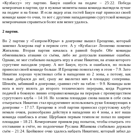
«Кузбассу» эту партию. Бакун ошибся на подаче – 25:22. Победа
кемеровчан в партии, где в нужные моменты наша команда выглядела лучше
на подаче и на блоке. И если лидер атак гостей Бакун ещё приносил своей
команде какие-то очки, то вот с другими нападающими сургутской команды
кемеровчанам справиться более или менее удалось.
2 партия.
Во 2 партии у «Газпром-Югры» в доигровке вышел Ерещенко, который
заменил Аскерова ещё в первом сете. А у «Кузбасса» Леоненко поменял
Жигалова. Вторая партия началась в равной борьбе. Обе команды
обменивались атаками со съёма, либо же допускали взаимные ошибки.
Однако, не мог стабильно наладить игру в атаке Никитин, на атаки которого
сургутяне находили управу. А вот Бакун, пусть и ошибался, но пользы
приносил своей команде больше. И Ерещенко помогал ему в этом – 7:9. Зато
Никитин хорошо чувствовал себя в нападении из 2 зоны, а потому, как
только добрался до неё, сразу же вколотил мяч в площадку соперника.
Шпилёв, забивший в доигровке, сравнял счёт на табло – 9:9. Команды шли
нога в ногу вплоть до второго технического перерыва, когда Родичев
подачей в боковую линию отправил команды на перерыв с преимуществом
сургутского клуба – 14:16. Но хозяева площадки снова нашли в себе силы
отыграться. Никитин стал продуктивнее использовать руки блокирующих в
доигровке – 17:17. Ерещенко в этой партии приносил сургутскому клубу
немало очков, разнообразно действуя в нападении из 4 зоны, а вот наша
команда ошиблась в атаке. Щербаков первым темпом не попал по ширине
площадки – 18:21. Кемеровчане приняли ряд попыток, чтобы отыграть это
отставание в счёте, но подопечные Руслана Жбанкова стабильно держали
съём – 21:24. Брейковое очко удалось набрать Никитину, который забил до