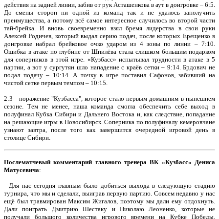
действия на задней линии, забив от рук Асташенкова в аут в доигровке – 6:5.
До смены сторон ни одной из команд так и не удалось заполучить
преимущества, а потому всё самое интересное случилось во второй части
тай-брейка. И вновь своевременно взял бремя лидерства в свои руки
Алексей Родичев, который выдал серию подач, после которых Ерещенко в
доигровке набрал брейковое очко ударом из 4 зоны по линии – 7:10.
Ошибка в атаке по глубине от Шпилёва стала слишком большим подарком
для соперников в этой игре. «Кузбасс» испытывал трудности в атаке в 5
партии, а вот у сургутян шло нападение с краёв сетки – 9:14. Брдович не
подал подачу – 10:14. А точку в игре поставил Сафонов, забивший на
чистой сетке первым темпом – 10:15.
2:3 - поражение "Кузбасса", которое стало первым домашним в нынешнем
сезоне. Тем не менее, наша команда смогла обеспечить себе выход в
полуфинал Кубка Сибири и Дальнего Востока и, как следствие, попадание
на решающие игры в Новосибирск. Соперника по полуфиналу кемеровчане
узнают завтра, после того как завершится очередной игровой день в
столице Сибири.
Послематчевый комментарий главного тренера ВК «Кузбасс» Дениса
Матусевича
:
- Для нас сегодня главным было добиться выхода в следующую стадию
турнира, что мы и сделали, выиграв первую партию. Совсем недавно у нас
ещё был травмирован Максим Жигалов, поэтому мы дали ему отдохнуть.
Дали поиграть Дмитрию Шестаку и Николаю Леоненко, которые не
получали большого количества игрового времени на Кубке Победы.