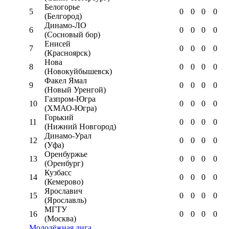
Белогорье
5
0
0
0
0
(Белгород)
Динамо-ЛО
6
0
0
0
0
(Сосновый бор)
Енисей
7
0
0
0
0
(Красноярск)
Нова
8
0
0
0
0
(Новокуйбышевск)
Факел Ямал
9
0
0
0
0
(Новый Уренгой)
Газпром-Югра
10
0
0
0
0
(ХМАО-Югра)
Горький
11
0
0
0
0
(Нижний Новгород)
Динамо-Урал
12
0
0
0
0
(Уфа)
Оренбуржье
13
0
0
0
0
(Оренбург)
Кузбасс
14
0
0
0
0
(Кемерово)
Ярославич
15
0
0
0
0
(Ярославль)
МГТУ
16
0
0
0
0
(Москва)
Молодёжная лига