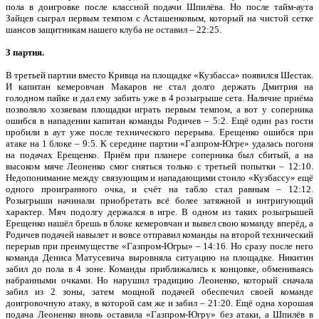
пола в доигровке после классной подачи Шпилёва. Но после тайм-аута
Зайцев сыграл первым темпом с Асташенковым, который на чистой сетке
шансов защитникам нашего клуба не оставил – 22:25.
3 партия.
В третьей партии вместо Кривца на площадке «Кузбасса» появился Шестак.
И капитан кемеровчан Макаров не стал долго держать Дмитрия на
голодном пайке и дал ему забить уже в 4 розыгрыше сета. Наличие приёма
позволяло хозяевам площадки играть первым темпом, а вот у соперника
ошибся в нападении капитан команды Родичев – 5:2. Ещё один раз гости
пробили в аут уже после технического перерыва. Ерещенко ошибся при
атаке на 1 блоке – 9:5. К середине партии «Газпром-Югре» удалась погоня
на подачах Ерещенко. Приём при планере соперника был сбитый, а на
высоком мяче Леоненко смог сняться только с третьей попытки – 12:10.
Недопонимание между связующим и нападающими стоило «Кузбассу» ещё
одного проигранного очка, и счёт на табло стал равным – 12:12.
Розыгрыши начинали приобретать всё более затяжной и интригующий
характер. Мяч подолгу держался в игре. В одном из таких розыгрышей
Ерещенко нашёл брешь в блоке кемеровчан и вывел свою команду вперёд, а
Родичев подачей навылет и вовсе отправил команды на второй технический
перерыв при преимуществе «Газпром-Югры» – 14:16. Но сразу после него
команда Дениса Матусевича выровняла ситуацию на площадке. Никитин
забил до пола в 4 зоне. Команды приближались к концовке, обмениваясь
набранными очками. Но нарушил традицию Леоненко, который сначала
забил из 2 зоны, затем мощной подачей обеспечил своей команде
доигровочную атаку, в которой сам же и забил – 21:20. Ещё одна хорошая
подача Леоненко вновь оставила «Газпром-Югру» без атаки, а Шпилёв в