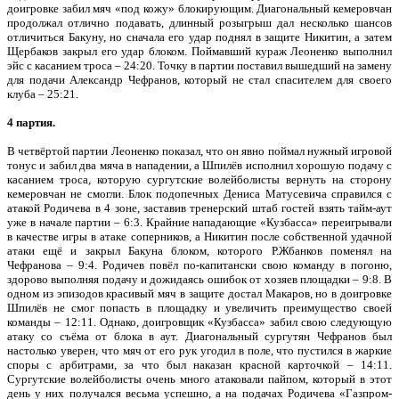
доигровке забил мяч «под кожу» блокирующим. Диагональный кемеровчан
продолжал отлично подавать, длинный розыгрыш дал несколько шансов
отличиться Бакуну, но сначала его удар поднял в защите Никитин, а затем
Щербаков закрыл его удар блоком. Поймавший кураж Леоненко выполнил
эйс с касанием троса – 24:20. Точку в партии поставил вышедший на замену
для подачи Александр Чефранов, который не стал спасителем для своего
клуба – 25:21.
4 партия.
В четвёртой партии Леоненко показал, что он явно поймал нужный игровой
тонус и забил два мяча в нападении, а Шпилёв исполнил хорошую подачу с
касанием троса, которую сургутские волейболисты вернуть на сторону
кемеровчан не смогли. Блок подопечных Дениса Матусевича справился с
атакой Родичева в 4 зоне, заставив тренерский штаб гостей взять тайм-аут
уже в начале партии – 6:3. Крайние нападающие «Кузбасса» переигрывали
в качестве игры в атаке соперников, а Никитин после собственной удачной
атаки ещё и закрыл Бакуна блоком, которого Р.Жбанков поменял на
Чефранова – 9:4. Родичев повёл по-капитански свою команду в погоню,
здорово выполняя подачу и дожидаясь ошибок от хозяев площадки – 9:8. В
одном из эпизодов красивый мяч в защите достал Макаров, но в доигровке
Шпилёв не смог попасть в площадку и увеличить преимущество своей
команды – 12:11. Однако, доигровщик «Кузбасса» забил свою следующую
атаку со съёма от блока в аут. Диагональный сургутян Чефранов был
настолько уверен, что мяч от его рук угодил в поле, что пустился в жаркие
споры с арбитрами, за что был наказан красной карточкой – 14:11.
Сургутские волейболисты очень много атаковали пайпом, который в этот
день у них получался весьма успешно, а на подачах Родичева «Газпром-