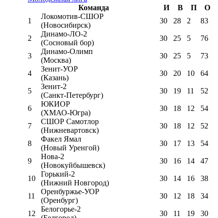
Команда
И
В
П
О
Локомотив-CШОР
1
30
28
2
83
(Новосибирск)
Динамо-ЛО-2
2
30
25
5
76
(Сосновый бор)
Динамо-Олимп
3
30
25
5
73
(Москва)
Зенит-УОР
4
30
20
10
64
(Казань)
Зенит-2
5
30
19
11
52
(Санкт-Петербург)
ЮКИОР
6
30
18
12
54
(ХМАО-Югра)
СШОР Самотлор
7
30
18
12
52
(Нижневартовск)
Факел Ямал
8
30
17
13
54
(Новый Уренгой)
Нова-2
9
30
16
14
47
(Новокуйбышевск)
Горький-2
10
30
14
16
38
(Нижний Новгород)
Оренбуржье-УОР
11
30
12
18
34
(Оренбург)
Белогорье-2
12
30
11
19
30
(Белгород)