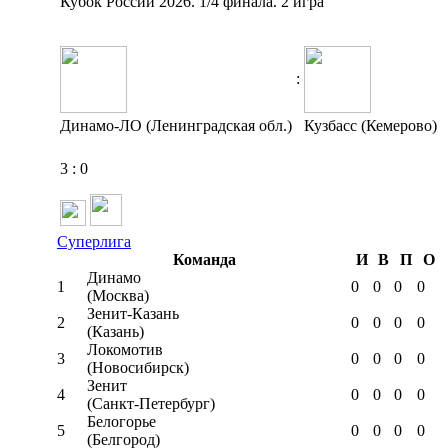
Кубок России 2026. 1/4 финала. 2 игра
:
Динамо-ЛО (Ленинградская обл.)
Кузбасс (Кемерово)
3
:
0
Суперлига
Команда
И
В
П
О
Динамо
1
0
0
0
0
(Москва)
Зенит-Казань
2
0
0
0
0
(Казань)
Локомотив
3
0
0
0
0
(Новосибирск)
Зенит
4
0
0
0
0
(Санкт-Петербург)
Белогорье
5
0
0
0
0
(Белгород)