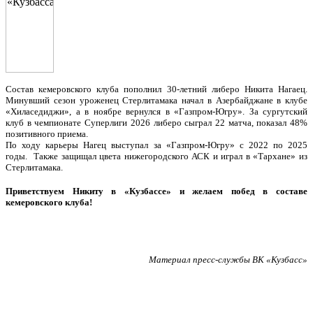
Состав кемеровского клуба пополнил 30-летний либеро Никита Нагаец.
Минувший сезон уроженец Стерлитамака начал в Азербайджане в клубе
«Хиласедиджи», а в ноябре вернулся в «Газпром-Югру». За сургутский
клуб в чемпионате Суперлиги 2026 либеро сыграл 22 матча, показал 48%
позитивного приема.
По ходу карьеры Нагец выступал за «Газпром-Югру» с 2022 по 2025
годы. Также защищал цвета нижегородского АСК и играл в «Тархане» из
Стерлитамака.
Приветствуем Никиту в «Кузбассе» и желаем побед в составе
кемеровского клуба!
Материал пресс-службы ВК «Кузбасс»