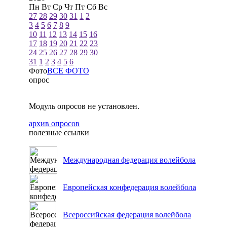
Пн
Вт
Ср
Чт
Пт
Сб
Вс
27
28
29
30
31
1
2
3
4
5
6
7
8
9
10
11
12
13
14
15
16
17
18
19
20
21
22
23
24
25
26
27
28
29
30
31
1
2
3
4
5
6
Фото
ВСЕ ФОТО
опрос
Модуль опросов не установлен.
архив опросов
полезные ссылки
Международная федерация волейбола
Европейская конфедерация волейбола
Всероссийская федерация волейбола