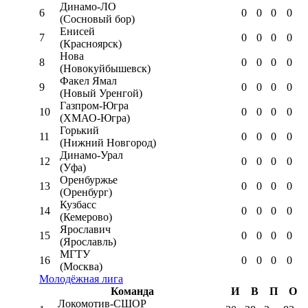
Динамо-ЛО
6
0
0
0
0
(Сосновый бор)
Енисей
7
0
0
0
0
(Красноярск)
Нова
8
0
0
0
0
(Новокуйбышевск)
Факел Ямал
9
0
0
0
0
(Новый Уренгой)
Газпром-Югра
10
0
0
0
0
(ХМАО-Югра)
Горький
11
0
0
0
0
(Нижний Новгород)
Динамо-Урал
12
0
0
0
0
(Уфа)
Оренбуржье
13
0
0
0
0
(Оренбург)
Кузбасс
14
0
0
0
0
(Кемерово)
Ярославич
15
0
0
0
0
(Ярославль)
МГТУ
16
0
0
0
0
(Москва)
Молодёжная лига
Команда
И
В
П
О
Локомотив-CШОР