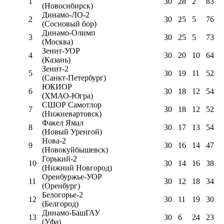
1
30
28
2
83
(Новосибирск)
Динамо-ЛО-2
2
30
25
5
76
(Сосновый бор)
Динамо-Олимп
3
30
25
5
73
(Москва)
Зенит-УОР
4
30
20
10
64
(Казань)
Зенит-2
5
30
19
11
52
(Санкт-Петербург)
ЮКИОР
6
30
18
12
54
(ХМАО-Югра)
СШОР Самотлор
7
30
18
12
52
(Нижневартовск)
Факел Ямал
8
30
17
13
54
(Новый Уренгой)
Нова-2
9
30
16
14
47
(Новокуйбышевск)
Горький-2
10
30
14
16
38
(Нижний Новгород)
Оренбуржье-УОР
11
30
12
18
34
(Оренбург)
Белогорье-2
12
30
11
19
30
(Белгород)
Динамо-БашГАУ
13
30
6
24
23
(Уфа)