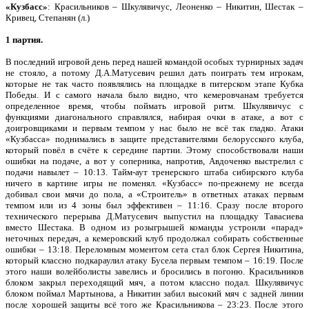
«Кузбасс»
: Красильников – Шкулявичус, Леоненко – Никитин, Шестак –
Кривец, Степанян (л.)
1 партия.
В последний игровой день перед нашей командой особых турнирных задач
не стояло, а потому Д.А.Матусевич решил дать поиграть тем игрокам,
которые не так часто появлялись на площадке в питерском этапе Кубка
Победы. И с самого начала было видно, что кемеровчанам требуется
определенное время, чтобы поймать игровой ритм. Шкулявичус с
функциями диагонального справлялся, набирая очки в атаке, а вот с
доигровщиками и первым темпом у нас было не всё так гладко. Атаки
«Кузбасса» поднимались в защите представителями белорусского клуба,
который повёл в счёте к середине партии. Этому способствовали наши
ошибки на подаче, а вот у соперника, напротив, Авдоченко выстрелил с
подачи навылет – 10:13. Тайм-аут тренерского штаба сибирского клуба
ничего в картине игры не поменял. «Кузбасс» по-прежнему не всегда
добивал свои мячи до пола, а «Строитель» в ответных атаках первым
темпом или из 4 зоны был эффективен – 11:16. Сразу после второго
технического перерыва Д.Матусевич выпустил на площадку Тавасиева
вместо Шестака. В одном из розыгрышей команды устроили «парад»
неточных передач, а кемеровский клуб продолжал собирать собственные
ошибки – 13:18. Переломным моментом сета стал блок Сергея Никитина,
который классно подкараулил атаку Бусела первым темпом – 16:19. После
этого наши волейболисты завелись и бросились в погоню. Красильников
блоком закрыл переходящий мяч, а потом классно подал. Шкулявичус
блоком поймал Мартынова, а Никитин забил высокий мяч с задней линии
после хорошей защиты всё того же Красильникова – 23:23. После этого