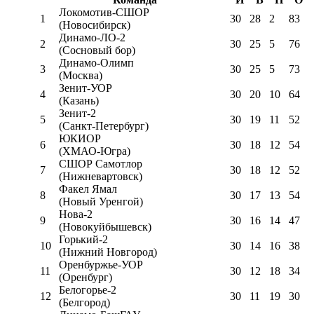
Локомотив-CШОР
1
30
28
2
83
(Новосибирск)
Динамо-ЛО-2
2
30
25
5
76
(Сосновый бор)
Динамо-Олимп
3
30
25
5
73
(Москва)
Зенит-УОР
4
30
20
10
64
(Казань)
Зенит-2
5
30
19
11
52
(Санкт-Петербург)
ЮКИОР
6
30
18
12
54
(ХМАО-Югра)
СШОР Самотлор
7
30
18
12
52
(Нижневартовск)
Факел Ямал
8
30
17
13
54
(Новый Уренгой)
Нова-2
9
30
16
14
47
(Новокуйбышевск)
Горький-2
10
30
14
16
38
(Нижний Новгород)
Оренбуржье-УОР
11
30
12
18
34
(Оренбург)
Белогорье-2
12
30
11
19
30
(Белгород)