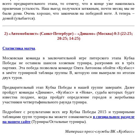
всего предварительного этапа, то отмечу, что в конце уже накопилась
приличная усталость. Наш выезд получился затяжным, почти месяц мы не
были дома. Очень хорошо, что закончили на победной ноте. А теперь –
домой (улыбается).
2) «Автомобилист» (Санкт-Петербург) – «Динамо» (Москва) 0:3 (22:25;
20:25; 14:25)
Статистика матча
.
Московская команда в заключительной игре питерского этапа Кубка
Победы не оставила шансов хозяевам турнира, разгромив их в трёх
партиях. Эта победа позволила команде Олега Антонова обойти «Кузбасс»
в зачёте турнирной таблицы группы В, которую они выиграли по итогам
двух туров.
Предварительный этап Кубка Победы в нашей группе завершён. Далее
пройдут команды «Динамо», «Кузбасс» и «Нова», судьба которых будет
известна позднее, когда пройдёт определение городов и жеребьевка
участников четвертьфинального раунда турнира.
Подробнее с результатами всех игр Кубка Победы 2015 и турнирными
таблицами групп турнира вы можете ознакомиться
в специальном разделе
на нашем сайте
(Турниры/Остальные турниры).
Материал пресс-службы ВК «Кузбасс»