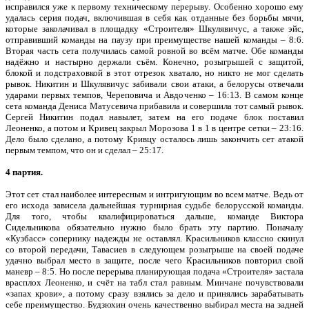
исправился уже к первому техническому перерыву. Особенно хорошо ему
удалась серия подач, включившая в себя как отданные без борьбы мячи,
которые заколачивал в площадку «Строителя» Шкулявичус, а также эйс,
отправивший команды на паузу при преимуществе нашей команды – 8:6.
Вторая часть сета получилась самой ровной во всём матче. Обе команды
надёжно и настырно держали съём. Конечно, розыгрышей с защитой,
блокой и подстраховкой в этот отрезок хватало, но никто не мог сделать
рывок. Никитин и Шкулявичус забивали свои атаки, а белорусы отвечали
ударами первых темпов, Череповича и Авдоченко – 16:13. В самом конце
сета команда Дениса Матусевича прибавила и совершила тот самый рывок.
Сергей Никитин подал навылет, затем на его подаче блок поставил
Леоненко, а потом и Кривец закрыл Морозова 1 в 1 в центре сетки – 23:16.
Дело было сделано, а потому Кривцу осталось лишь закончить сет атакой
первым темпом, что он и сделал – 25:17.
4 партия.
Этот сет стал наиболее интересным и интригующим во всем матче. Ведь от
его исхода зависела дальнейшая турнирная судьбе белорусской команды.
Для того, чтобы квалифицироваться дальше, команде Виктора
Сидельникова обязательно нужно было брать эту партию. Поначалу
«Кузбасс» сопернику надежды не оставлял. Красильников классно скинул
со второй передачи, Тавасиев в следующем розыгрыше на своей подаче
удачно выбрал место в защите, после чего Красильников повторил свой
маневр – 8:5. Но после перерыва планирующая подача «Строителя» застала
врасплох Леоненко, и счёт на табл стал равным. Минчане почувствовали
«запах крови», а потому сразу взялись за дело и принялись зарабатывать
себе преимущество. Будзюхин очень качественно выбирал места на задней