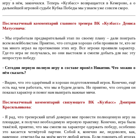
игру в нём, закончился. Теперь «Кузбасс» возвращается в Кемерово, а о
дальнейшей игровой судьбе Кубка Победы мы узнаем уже совсем скоро.
Послематчевый комментарий главного тренера ВК «Кузбасс» Дениса
Матусевича
:
- Мы отработали предварительный этап по своему плану – дали поиграть
всем волейболистам. Приятно, что сегодня хорошо себя проявили те, кто не
так много играл на протяжении этих игр. Все игроки проявили характер.
Где-то игра не получалась, но они выстояли и смогли добыть для нас эту
непростую победу.
-
Сегодня первую полную игру в составе провёл Никитин. Что можно о
нём сказать?
- Видно, что это одарённый и хорошо подготовленный игрок. Конечно, ещё
есть над чем работать, что мы и будем делать. Но приятно, что сегодня он
показал характер и помог нам выиграть важные мячи.
Послематчевый комментарий связующего ВК «Кузбасс» Дмитрия
Красильникова
:
- Я рад, что тренерский штаб доверил мне провести полноценную игру на
площадке, я получил необходимую игровую практику. Конечно, игра была
тяжёлой, приятно, что мы смогли на характере одержать победу, особенно
это касается четвёртой партии. Собой я, конечно же, недоволен, как,
наверное, ответил бы на моём месте любой игрок. Если говорить об итогах