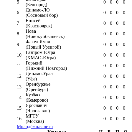
5
0
0
0
0
(Белгород)
Динамо-ЛО
6
0
0
0
0
(Сосновый бор)
Енисей
7
0
0
0
0
(Красноярск)
Нова
8
0
0
0
0
(Новокуйбышевск)
Факел Ямал
9
0
0
0
0
(Новый Уренгой)
Газпром-Югра
10
0
0
0
0
(ХМАО-Югра)
Горький
11
0
0
0
0
(Нижний Новгород)
Динамо-Урал
12
0
0
0
0
(Уфа)
Оренбуржье
13
0
0
0
0
(Оренбург)
Кузбасс
14
0
0
0
0
(Кемерово)
Ярославич
15
0
0
0
0
(Ярославль)
МГТУ
16
0
0
0
0
(Москва)
Молодёжная лига
Команда
И
В
П
О