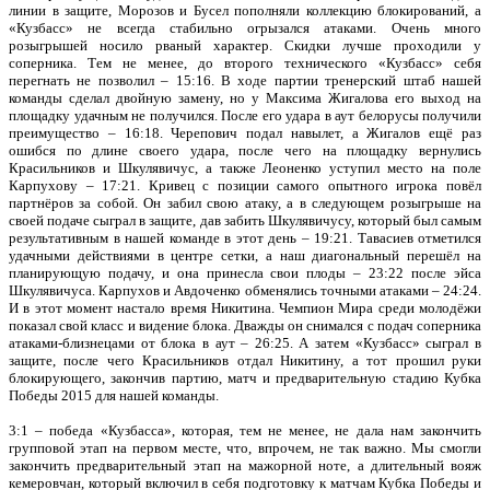
линии в защите, Морозов и Бусел пополняли коллекцию блокирований, а
«Кузбасс» не всегда стабильно огрызался атаками. Очень много
розыгрышей носило рваный характер. Скидки лучше проходили у
соперника. Тем не менее, до второго технического «Кузбасс» себя
перегнать не позволил – 15:16. В ходе партии тренерский штаб нашей
команды сделал двойную замену, но у Максима Жигалова его выход на
площадку удачным не получился. После его удара в аут белорусы получили
преимущество – 16:18. Черепович подал навылет, а Жигалов ещё раз
ошибся по длине своего удара, после чего на площадку вернулись
Красильников и Шкулявичус, а также Леоненко уступил место на поле
Карпухову – 17:21. Кривец с позиции самого опытного игрока повёл
партнёров за собой. Он забил свою атаку, а в следующем розыгрыше на
своей подаче сыграл в защите, дав забить Шкулявичусу, который был самым
результативным в нашей команде в этот день – 19:21. Тавасиев отметился
удачными действиями в центре сетки, а наш диагональный перешёл на
планирующую подачу, и она принесла свои плоды – 23:22 после эйса
Шкулявичуса. Карпухов и Авдоченко обменялись точными атаками – 24:24.
И в этот момент настало время Никитина. Чемпион Мира среди молодёжи
показал свой класс и видение блока. Дважды он снимался с подач соперника
атаками-близнецами от блока в аут – 26:25. А затем «Кузбасс» сыграл в
защите, после чего Красильников отдал Никитину, а тот прошил руки
блокирующего, закончив партию, матч и предварительную стадию Кубка
Победы 2015 для нашей команды.
3:1 – победа «Кузбасса», которая, тем не менее, не дала нам закончить
групповой этап на первом месте, что, впрочем, не так важно. Мы смогли
закончить предварительный этап на мажорной ноте, а длительный вояж
кемеровчан, который включил в себя подготовку к матчам Кубка Победы и