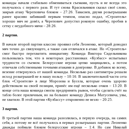
команды начали стабильно обмениваться съемами, пусть и не всегда это
получалось с первого раза. И тут снова Красильников сказал своё слово,
закрыв атаку Череповича блоком – 27:26. Тавасиев, двумя розыгрышами
ранее красиво забивший первым темпом, опасно подал, «Строитель»
хорошо мяч не довёл, а Черепович допустил роковую ошибку, пробив в
сетку с неудобного мячи – 28:26.
2 партия.
В начале второй партии классно проявил себя Леоненко, который доводил
мяч точно до связующего, а также сам отличался в атаке. Но «Строитель»
смог быстро перехватить инициативу. Команда Виктора Сидельникова
пользовалась тем, что в некоторых расстановках «Кузбасс» испытывал
трудности со съемом. Белорусские игроки цепко защищались, а потом
отвечали собственными точными атаками в доигровке. В добавок ко всему,
везение отвернулось от нашей команды. Несколько раз сантиметры решали
исход розыгрышей не в нашу пользу – 10:16. В заключительной части сета
блок «Строителя» в лице Морозова и Бусела, которые очень здорово
действовали на своей позиции, принёс им ещё несколько очков – 13:20. В
конце сета наша команда смогла предпринять рывок, чтобы сделать счёт на
табло более приличным, но на большее команду Дениса Матусевича, увы,
не хватило. В этой партии «Кузбассу» откровенно не везло – 20:25.
3 партия.
В третьей партии наша команда разозлилась, в первую очередь, на самих
себя, а потому не всё получалось в первых розыгрышах партии. Леоненко
дважды поймали блоком белорусские игроки – 1:4. Но сам Николай