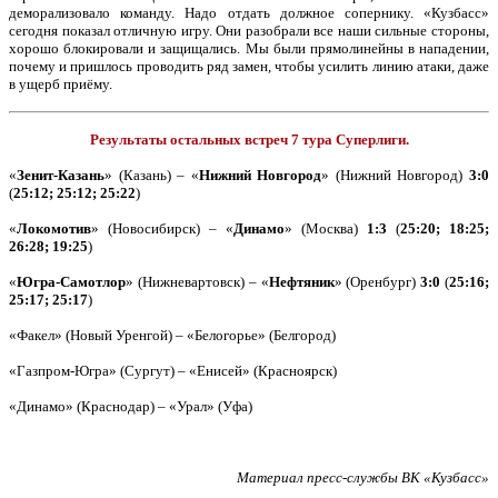
деморализовало команду. Надо отдать должное сопернику. «Кузбасс»
сегодня показал отличную игру. Они разобрали все наши сильные стороны,
хорошо блокировали и защищались. Мы были прямолинейны в нападении,
почему и пришлось проводить ряд замен, чтобы усилить линию атаки, даже
в ущерб приёму.
Результаты остальных встреч 7 тура Суперлиги.
«
Зенит-Казань
» (Казань) – «
Нижний Новгород
» (Нижний Новгород)
3:0
(
25:12; 25:12; 25:22
)
«
Локомотив
» (Новосибирск) – «
Динамо
» (Москва)
1:3
(
25:20; 18:25;
26:28; 19:25
)
«
Югра-Самотлор
» (Нижневартовск) – «
Нефтяник
» (Оренбург)
3:0
(
25:16;
25:17; 25:17
)
«Факел» (Новый Уренгой) – «Белогорье» (Белгород)
«Газпром-Югра» (Сургут) – «Енисей» (Красноярск)
«Динамо» (Краснодар) – «Урал» (Уфа)
Материал пресс-службы ВК «Кузбасс»