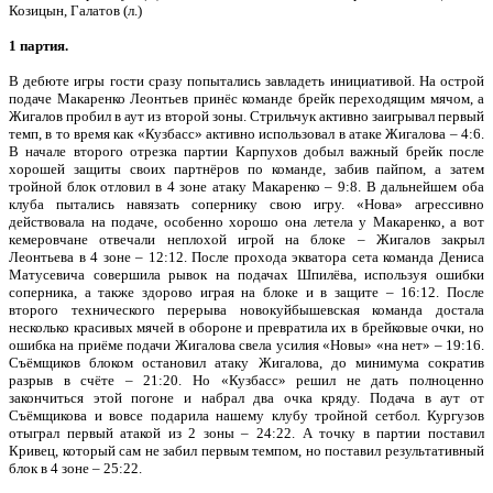
Козицын, Галатов (л.)
1 партия.
В дебюте игры гости сразу попытались завладеть инициативой. На острой
подаче Макаренко Леонтьев принёс команде брейк переходящим мячом, а
Жигалов пробил в аут из второй зоны. Стрильчук активно заигрывал первый
темп, в то время как «Кузбасс» активно использовал в атаке Жигалова – 4:6.
В начале второго отрезка партии Карпухов добыл важный брейк после
хорошей защиты своих партнёров по команде, забив пайпом, а затем
тройной блок отловил в 4 зоне атаку Макаренко – 9:8. В дальнейшем оба
клуба пытались навязать сопернику свою игру. «Нова» агрессивно
действовала на подаче, особенно хорошо она летела у Макаренко, а вот
кемеровчане отвечали неплохой игрой на блоке – Жигалов закрыл
Леонтьева в 4 зоне – 12:12. После прохода экватора сета команда Дениса
Матусевича совершила рывок на подачах Шпилёва, используя ошибки
соперника, а также здорово играя на блоке и в защите – 16:12. После
второго технического перерыва новокуйбышевская команда достала
несколько красивых мячей в обороне и превратила их в брейковые очки, но
ошибка на приёме подачи Жигалова свела усилия «Новы» «на нет» – 19:16.
Съёмщиков блоком остановил атаку Жигалова, до минимума сократив
разрыв в счёте – 21:20. Но «Кузбасс» решил не дать полноценно
закончиться этой погоне и набрал два очка кряду. Подача в аут от
Съёмщикова и вовсе подарила нашему клубу тройной сетбол. Кургузов
отыграл первый атакой из 2 зоны – 24:22. А точку в партии поставил
Кривец, который сам не забил первым темпом, но поставил результативный
блок в 4 зоне – 25:22.