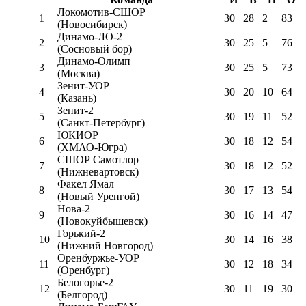
Локомотив-CШОР
1
30
28
2
83
(Новосибирск)
Динамо-ЛО-2
2
30
25
5
76
(Сосновый бор)
Динамо-Олимп
3
30
25
5
73
(Москва)
Зенит-УОР
4
30
20
10
64
(Казань)
Зенит-2
5
30
19
11
52
(Санкт-Петербург)
ЮКИОР
6
30
18
12
54
(ХМАО-Югра)
СШОР Самотлор
7
30
18
12
52
(Нижневартовск)
Факел Ямал
8
30
17
13
54
(Новый Уренгой)
Нова-2
9
30
16
14
47
(Новокуйбышевск)
Горький-2
10
30
14
16
38
(Нижний Новгород)
Оренбуржье-УОР
11
30
12
18
34
(Оренбург)
Белогорье-2
12
30
11
19
30
(Белгород)