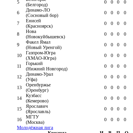
5
0
0
0
0
(Белгород)
Динамо-ЛО
6
0
0
0
0
(Сосновый бор)
Енисей
7
0
0
0
0
(Красноярск)
Нова
8
0
0
0
0
(Новокуйбышевск)
Факел Ямал
9
0
0
0
0
(Новый Уренгой)
Газпром-Югра
10
0
0
0
0
(ХМАО-Югра)
Горький
11
0
0
0
0
(Нижний Новгород)
Динамо-Урал
12
0
0
0
0
(Уфа)
Оренбуржье
13
0
0
0
0
(Оренбург)
Кузбасс
14
0
0
0
0
(Кемерово)
Ярославич
15
0
0
0
0
(Ярославль)
МГТУ
16
0
0
0
0
(Москва)
Молодёжная лига
Команда
И
В
П
О