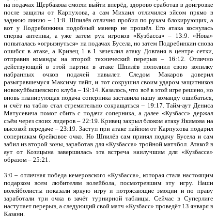
на подачах Щербакова смогли выйти вперёд, здорово сработав в доигровке
после защиты от Карпухова, а сам Михаил отличился эйсом прямо в
заднюю линию – 11:8. Шпилёв отлично пробил по рукам блокирующих, а
вот у Подребинкина подобный маневр не прошёл. Его атака коснулась
сперва антенны, а уже затем рук игроков «Кузбасса» – 13:9. «Нова»
попыталась «огрызнуться» на подачах Бусела, но затем Подребинкин снова
ошибся в атаке, а Кривец 1 в 1 зачехлил атаку Довганя в центре сетки,
отправив команды на второй технический перерыв – 16:12. Отлично
действующий в этой партии в атаке Шпилёв пополнил свою копилку
набранных очков подачей навылет. Следом Макаров доверил
разыгравшемуся Максиму пайп, и тот сокрушил своим ударом защитников
новокуйбышевского клуба – 19:14. Казалось, что всё в этой игре решено, но
вновь планирующая подача соперника заставила нашу команду ошибаться,
и счёт на табло стал стремительно сокращаться – 19:17. Тайм-аут Дениса
Матусевича помог сбить с подачи соперника, а далее «Кузбасс» держал
съём через своих лидеров – 22:19. Кривец закрыл блоком атаку Якимова на
высокой передаче – 23:19. Заступ при атаке пайпом от Карпухова подарил
соперникам брейковое очко. Но Шпилёв сам принял подачу Бусела и сам
забил из второй зоны, заработав для «Кузбасса» тройной матчбол. Атакой в
аут от Козицына завершилась эта встреча наилучшим для «Кузбасса»
образом – 25:21.
3:0 – отличная победа кемеровского «Кузбасса», которая стала настоящим
подарком всем любителям волейбола, посмотревшим эту игру. Наши
волейболисты показали яркую игру и потрясающие эмоции и по праву
заработали три очка в зачёт турнирной таблицы. Сейчас в Суперлиге
наступает перерыв, а следующий свой матч «Кузбасс» проведёт 13 января в
Казани.