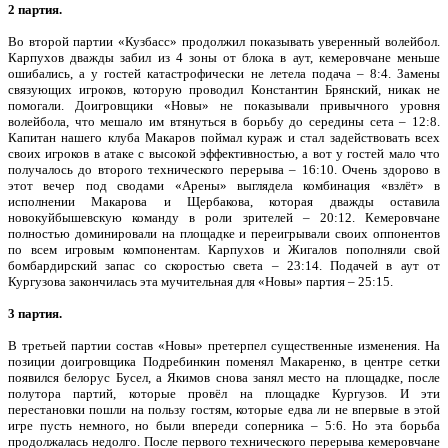
2 партия.
Во второй партии «Кузбасс» продолжил показывать уверенный волейбол.
Карпухов дважды забил из 4 зоны от блока в аут, кемеровчане меньше
ошибались, а у гостей катастрофически не летела подача – 8:4. Замены
связующих игроков, которую проводил Константин Брянский, никак не
помогали. Доигровщики «Новы» не показывали привычного уровня
волейбола, что мешало им втянуться в борьбу до середины сета – 12:8.
Капитан нашего клуба Макаров поймал кураж и стал задействовать всех
своих игроков в атаке с высокой эффективностью, а вот у гостей мало что
получалось до второго технического перерыва – 16:10. Очень здорово в
этот вечер под сводами «Арены» выглядела комбинация «взлёт» в
исполнении Макарова и Щербакова, которая дважды оставила
новокуйбышевскую команду в роли зрителей – 20:12. Кемеровчане
полностью доминировали на площадке и переигрывали своих оппонентов
по всем игровым компонентам. Карпухов и Жигалов пополняли свой
бомбардирский запас со скоростью света – 23:14. Подачей в аут от
Кургузова закончилась эта мучительная для «Новы» партия – 25:15.
3 партия.
В третьей партии состав «Новы» претерпел существенные изменения. На
позиции доигровщика Подребинкин поменял Макаренко, в центре сетки
появился белорус Бусел, а Якимов снова занял место на площадке, после
полутора партий, которые провёл на площадке Кургузов. И эти
перестановки пошли на пользу гостям, которые едва ли не впервые в этой
игре пусть немного, но были впереди соперника – 5:6. Но эта борьба
продолжалась недолго. После первого технического перерыва кемеровчане