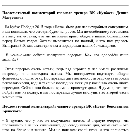
Послематчевый комментарий главного тренера ВК «Кузбасс» Дениса
Матусевича
:
- На Кубке Победы 2015 года «Нова» была для нас неудобным соперником,
и мы понимали, что сегодня будет непросто. Мы по-особенному готовились
к этому матчу, зная, что мы не имеем право обидеть наших болельщиков
перед Новым годом. Хотели выложиться по полной, и это нам удалось.
Выиграли 3:0, завоевали три очка и порадовали наших болельщиков.
-
В чемпионате сейчас наступает перерыв. Как его проведёт наша
команда?
- Этот перерыв очень кстати, ведь ряд игроков у нас имели различные
повреждения в последних матчах. Мы постараемся подтянуть общую
физическую подготовку. Постараемся дать возможность отдохнуть игрокам
психологически, ведь в течение последних месяцев у нас было очень много
переездов. Сейчас они больше времени проведут дома. Я думаю, что это
пойдёт нам на пользу, и мы постараемся лучше выступить во второй части
чемпионата.
Послематчевый комментарий главного тренера ВК «Нова» Константина
Брянского
:
- Я думаю, что у нас не получилось ничего. В первую очередь, мы
провалились в наших сильнейших, до сегодняшнего дня, элементах – это
игра на блоке и в защите. Мы не показали своей игры, и это полностью