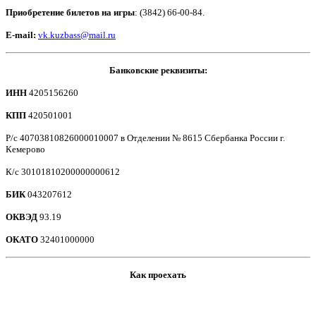
Приобретение билетов на игры
: (3842) 66-00-84.
E-mail:
vk.kuzbass@mail.ru
Банковские реквизиты:
ИНН
4205156260
КПП
420501001
Р/с 40703810826000010007 в Отделении № 8615 Сбербанка России г.
Кемерово
К/с 30101810200000000612
БИК
043207612
ОКВЭД
93.19
ОКАТО
32401000000
Как проехать