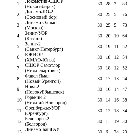
Локомотив-CШОР
1
30
28
2
83
(Новосибирск)
Динамо-ЛО-2
2
30
25
5
76
(Сосновый бор)
Динамо-Олимп
3
30
25
5
73
(Москва)
Зенит-УОР
4
30
20
10
64
(Казань)
Зенит-2
5
30
19
11
52
(Санкт-Петербург)
ЮКИОР
6
30
18
12
54
(ХМАО-Югра)
СШОР Самотлор
7
30
18
12
52
(Нижневартовск)
Факел Ямал
8
30
17
13
54
(Новый Уренгой)
Нова-2
9
30
16
14
47
(Новокуйбышевск)
Горький-2
10
30
14
16
38
(Нижний Новгород)
Оренбуржье-УОР
11
30
12
18
34
(Оренбург)
Белогорье-2
12
30
11
19
30
(Белгород)
Динамо-БашГАУ
13
30
6
24
23