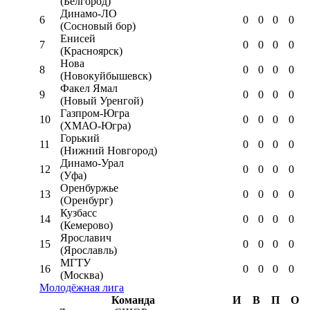
(Белгород)
Динамо-ЛО
6
0
0
0
0
(Сосновый бор)
Енисей
7
0
0
0
0
(Красноярск)
Нова
8
0
0
0
0
(Новокуйбышевск)
Факел Ямал
9
0
0
0
0
(Новый Уренгой)
Газпром-Югра
10
0
0
0
0
(ХМАО-Югра)
Горький
11
0
0
0
0
(Нижний Новгород)
Динамо-Урал
12
0
0
0
0
(Уфа)
Оренбуржье
13
0
0
0
0
(Оренбург)
Кузбасс
14
0
0
0
0
(Кемерово)
Ярославич
15
0
0
0
0
(Ярославль)
МГТУ
16
0
0
0
0
(Москва)
Молодёжная лига
Команда
И
В
П
О