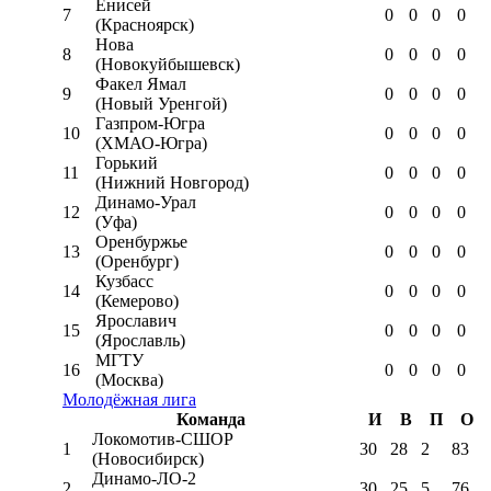
Енисей
7
0
0
0
0
(Красноярск)
Нова
8
0
0
0
0
(Новокуйбышевск)
Факел Ямал
9
0
0
0
0
(Новый Уренгой)
Газпром-Югра
10
0
0
0
0
(ХМАО-Югра)
Горький
11
0
0
0
0
(Нижний Новгород)
Динамо-Урал
12
0
0
0
0
(Уфа)
Оренбуржье
13
0
0
0
0
(Оренбург)
Кузбасс
14
0
0
0
0
(Кемерово)
Ярославич
15
0
0
0
0
(Ярославль)
МГТУ
16
0
0
0
0
(Москва)
Молодёжная лига
Команда
И
В
П
О
Локомотив-CШОР
1
30
28
2
83
(Новосибирск)
Динамо-ЛО-2
2
30
25
5
76