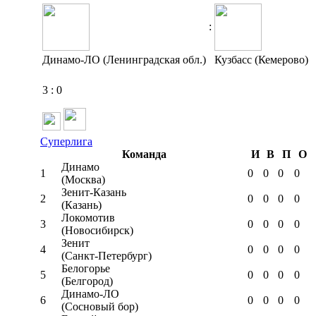
:
Динамо-ЛО (Ленинградская обл.)
Кузбасс (Кемерово)
3
:
0
Суперлига
Команда
И
В
П
О
Динамо
1
0
0
0
0
(Москва)
Зенит-Казань
2
0
0
0
0
(Казань)
Локомотив
3
0
0
0
0
(Новосибирск)
Зенит
4
0
0
0
0
(Санкт-Петербург)
Белогорье
5
0
0
0
0
(Белгород)
Динамо-ЛО
6
0
0
0
0
(Сосновый бор)