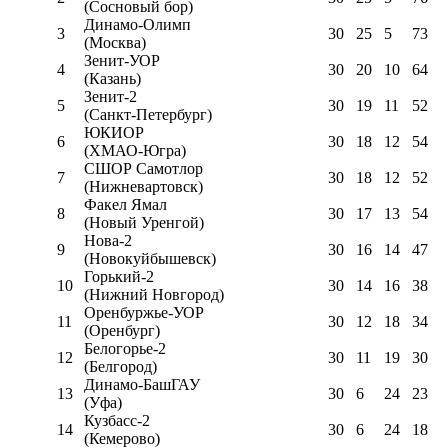
(Сосновый бор)
Динамо-Олимп
3
30
25
5
73
(Москва)
Зенит-УОР
4
30
20
10
64
(Казань)
Зенит-2
5
30
19
11
52
(Санкт-Петербург)
ЮКИОР
6
30
18
12
54
(ХМАО-Югра)
СШОР Самотлор
7
30
18
12
52
(Нижневартовск)
Факел Ямал
8
30
17
13
54
(Новый Уренгой)
Нова-2
9
30
16
14
47
(Новокуйбышевск)
Горький-2
10
30
14
16
38
(Нижний Новгород)
Оренбуржье-УОР
11
30
12
18
34
(Оренбург)
Белогорье-2
12
30
11
19
30
(Белгород)
Динамо-БашГАУ
13
30
6
24
23
(Уфа)
Кузбасс-2
14
30
6
24
18
(Кемерово)