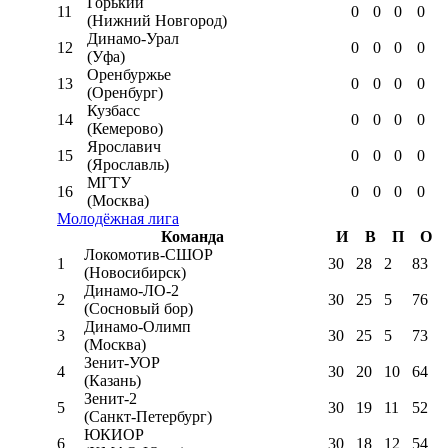
Горький
11
0
0
0
0
(Нижний Новгород)
Динамо-Урал
12
0
0
0
0
(Уфа)
Оренбуржье
13
0
0
0
0
(Оренбург)
Кузбасс
14
0
0
0
0
(Кемерово)
Ярославич
15
0
0
0
0
(Ярославль)
МГТУ
16
0
0
0
0
(Москва)
Молодёжная лига
Команда
И
В
П
О
Локомотив-CШОР
1
30
28
2
83
(Новосибирск)
Динамо-ЛО-2
2
30
25
5
76
(Сосновый бор)
Динамо-Олимп
3
30
25
5
73
(Москва)
Зенит-УОР
4
30
20
10
64
(Казань)
Зенит-2
5
30
19
11
52
(Санкт-Петербург)
ЮКИОР
6
30
18
12
54