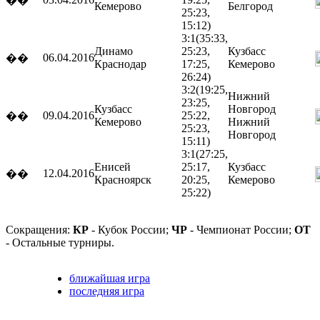
��
Кемерово
Белгород
25:23,
15:12)
3:1
(35:33,
Динамо
25:23,
Кузбасс
06.04.2016
��
Краснодар
17:25,
Кемерово
26:24)
3:2
(19:25,
Нижний
23:25,
Кузбасс
Новгород
09.04.2016
25:22,
��
Кемерово
Нижний
25:23,
Новгород
15:11)
3:1
(27:25,
Енисей
25:17,
Кузбасс
12.04.2016
��
Красноярск
20:25,
Кемерово
25:22)
Сокращения:
КР
- Кубок России;
ЧР
- Чемпионат России;
ОТ
- Остальные турниры.
ближайшая игра
последняя игра