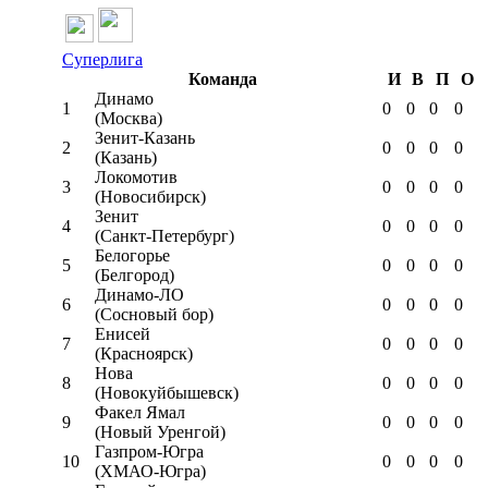
Суперлига
Команда
И
В
П
О
Динамо
1
0
0
0
0
(Москва)
Зенит-Казань
2
0
0
0
0
(Казань)
Локомотив
3
0
0
0
0
(Новосибирск)
Зенит
4
0
0
0
0
(Санкт-Петербург)
Белогорье
5
0
0
0
0
(Белгород)
Динамо-ЛО
6
0
0
0
0
(Сосновый бор)
Енисей
7
0
0
0
0
(Красноярск)
Нова
8
0
0
0
0
(Новокуйбышевск)
Факел Ямал
9
0
0
0
0
(Новый Уренгой)
Газпром-Югра
10
0
0
0
0
(ХМАО-Югра)