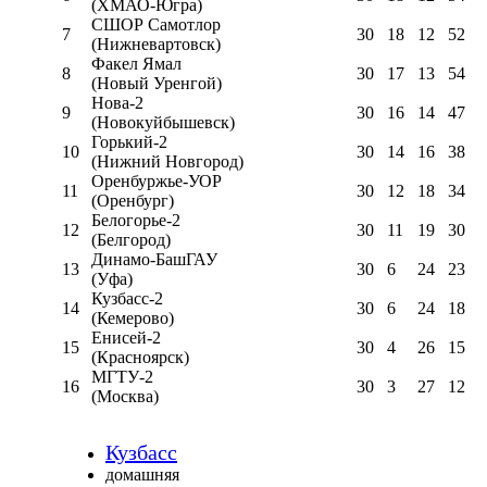
(ХМАО-Югра)
СШОР Самотлор
7
30
18
12
52
(Нижневартовск)
Факел Ямал
8
30
17
13
54
(Новый Уренгой)
Нова-2
9
30
16
14
47
(Новокуйбышевск)
Горький-2
10
30
14
16
38
(Нижний Новгород)
Оренбуржье-УОР
11
30
12
18
34
(Оренбург)
Белогорье-2
12
30
11
19
30
(Белгород)
Динамо-БашГАУ
13
30
6
24
23
(Уфа)
Кузбасс-2
14
30
6
24
18
(Кемерово)
Енисей-2
15
30
4
26
15
(Красноярск)
МГТУ-2
16
30
3
27
12
(Москва)
Кузбасс
домашняя