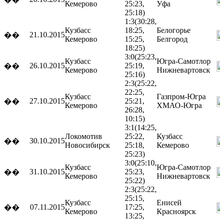
Кемерово
25:23,
Уфа
25:18)
1:3
(30:28,
Кузбасс
18:25,
Белогорье
21.10.2015
��
Кемерово
15:25,
Белгород
18:25)
3:0
(25:23,
Кузбасс
Югра-Самотлор
26.10.2015
25:19,
��
Кемерово
Нижневартовск
25:16)
2:3
(25:22,
22:25,
Кузбасс
Газпром-Югра
27.10.2015
25:21,
��
Кемерово
ХМАО-Югра
26:28,
10:15)
3:1
(14:25,
Локомотив
25:22,
Кузбасс
30.10.2015
��
Новосибирск
25:18,
Кемерово
25:23)
3:0
(25:10,
Кузбасс
Югра-Самотлор
31.10.2015
25:23,
��
Кемерово
Нижневартовск
25:22)
2:3
(25:22,
25:15,
Кузбасс
Енисей
07.11.2015
17:25,
��
Кемерово
Красноярск
13:25,