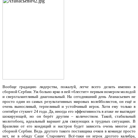
Вообще градацию лидерства, пожалуй, легче всего делать именно в
сборной Сербии. Уж больно ярко в ней «блестит» первым номером молодой
и сверхталантливый диагональный. На сегодняшний день Атанасьевич не
просто один из самых результативных мировых волейболистов, он ещё и
очень выносливый, терпеливый и устойчивый игрок. Хотя ему только в
сентябре стукнет 24 года. Да, иногда его эффективность в атаке не выглядит
шокирующей, но он берёт другим – количеством. Такой, стабильный
молотобоец, идеальный вариант для связующих в трудных ситуациях. В
Бразилии от его кондиций и настроя будет зависеть очень многое для
сборной Сербии. Ведь другого такого поставщика очков в команде просто
нет, не в обиду Саше Старовичу. Всё-таки он игрок другого калибра,