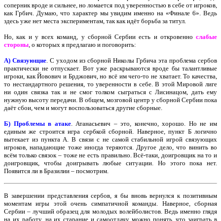
соперник вроде и сильнее, но ломается под уверенностью в себе от игроков,
как Грбич. Думаю, что характер мы увидим именно на «Финале 6». Ведь
здесь уже нет места экспериментам, так как идёт борьба за титул.
Но, как и у всех команд, у сборной Сербии есть и откровенно
слабые
стороны
, о которых я предлагаю и поговорить:
А) Связующие
. С уходом из сборной Николы Грбича эта проблема сербов
практически не отпускает. Вот уже раскрываются вроде бы талантливые
игроки, как Йовович и Брджович, но всё им чего-то не хватает. То качества,
то нестандартного решения, то уверенности в себе. В этой Мировой лиге
ни один связка так и не смог толком сыграться с Лисинацом, дать ему
нужную высоту передачи. В общем, мозговой центр у сборной Сербии пока
даёт сбои, чем и могут воспользоваться другие сборные.
Б) Проблемы в атаке
. Атанасьевич – это, конечно, хорошо. Но не им
единым же строится игра сербкой сборной. Наверное, пункт Б логично
вытекает из пункта А. В связи с не самой стабильной игрой связующих
игроков, нападающие тоже иногда теряются. Другое дело, что винить во
всём только связок – тоже не есть правильно. Всё-таки, доигровщик на то и
доигровщик, чтобы доигрывать любые ситуации. Но этого пока нет.
Появится ли в Бразилии – посмотрим.
В завершении представления сербов, я бы вновь вернулся к позитивным
моментам игры этой очень симпатичной команды. Наверное, сборная
Сербии – лучший образец для молодых волейболистов. Ведь именно глядя
на их работу, на их старание и самоотдачу можно понять, что заиграть в