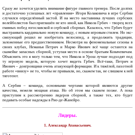
Сразу же хочется уделить внимание фигуре главного тренера. После долгих
и достаточно успешных лет «правления» Игоря Колаковича в игре Сербии
случился определённый застой. И на место наставника лучших сербских
волейболистов был приглашён не кто иной, как Никола Грбич – творец всех
главных побед югославской и сербской сборных. Казалось, что Грбич будет
выстраивать кардинально новую команду, с новым игровым стилем. Но экс-
связующий решил не изобретать велосипед, а продолжить традиции,
заложенные его предшественником. Несмотря на феноменальные сезоны в
своих клубах, Неманья Петрич и Марко Ивович всё чаще остаются на
скамейке запасных сборной, уступая место в основе братьям Ковачевичам.
Объяснить это я могу только тем, что Никола и Урош лучше подходят под
ту игровую модель, которую хочет видеть Грбич. Всё-таки, Петрич и
Ивович – доигровщики очень атакующей формации. И к тяжёлой, пахотной
работе «внизу» не то, чтобы не привыкли, но, скажем так, не слишком к ней
тяготеют.
А Сербия – команда, основными чертами которой являются другие
качества, нежели мощная атака. Но об этом мы скажем позже. А пока
приступим к рассмотрению лидеров сборной, а также тех, кто будет
подавать особые надежды в Рио-де-Жанейро.
Лидеры.
1. Александр Атанасьевич.