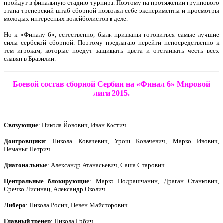
пройдут в финальную стадию турнира. Поэтому на протяжении группового
этапа тренерский штаб сборной позволял себе эксперименты и просмотры
молодых интересных волейболистов в деле.
Но к «Финалу 6», естественно, были призваны готовиться самые лучшие
силы сербской сборной. Поэтому предлагаю перейти непосредственно к
тем игрокам, которые поедут защищать цвета и отстаивать честь всех
славян в Бразилии.
Боевой состав сборной Сербии на «Финал 6» Мировой
лиги 2015.
Связующие
: Никола Йовович, Иван Костич.
Доигровщики
: Никола Ковачевич, Урош Ковачевич, Марко Ивович,
Неманья Петрич.
Диагональные
: Александр Атанасьевич, Саша Старович.
Центральные блокирующие
: Марко Подрашчанин, Драган Станкович,
Сречко Лисинац, Александр Околич.
Либеро
: Никола Росич, Невен Майсторович.
Главный тренер
: Никола Грбич.