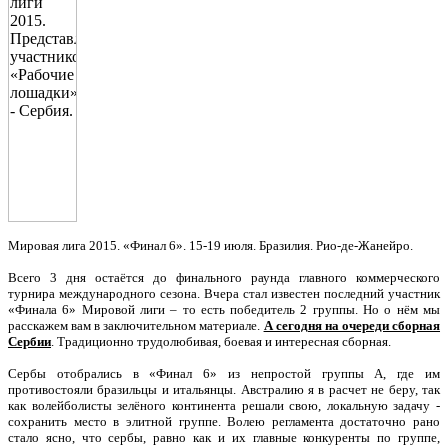
Мировая лига 2015. «Финал 6». 15-19 июля. Бразилия. Рио-де-Жанейро.
Всего 3 дня остаётся до финального раунда главного коммерческого
турнира международного сезона. Вчера стал известен последний участник
«Финала 6» Мировой лиги – то есть победитель 2 группы. Но о нём мы
расскажем вам в заключительном материале.
А сегодня на очереди сборная
Сербии
. Традиционно трудолюбивая, боевая и интересная сборная.
Сербы отобрались в «Финал 6» из непростой группы А, где им
противостояли бразильцы и итальянцы. Австралию я в расчет не беру, так
как волейболисты зелёного континента решали свою, локальную задачу -
сохранить место в элитной группе. Волею регламента достаточно рано
стало ясно, что сербы, равно как и их главные конкуренты по группе,