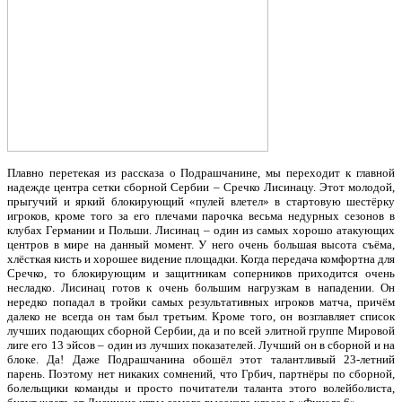
Плавно перетекая из рассказа о Подрашчанине, мы переходит к главной
надежде центра сетки сборной Сербии – Сречко Лисинацу. Этот молодой,
прыгучий и яркий блокирующий «пулей влетел» в стартовую шестёрку
игроков, кроме того за его плечами парочка весьма недурных сезонов в
клубах Германии и Польши. Лисинац – один из самых хорошо атакующих
центров в мире на данный момент. У него очень большая высота съёма,
хлёсткая кисть и хорошее видение площадки. Когда передача комфортна для
Сречко, то блокирующим и защитникам соперников приходится очень
несладко. Лисинац готов к очень большим нагрузкам в нападении. Он
нередко попадал в тройки самых результативных игроков матча, причём
далеко не всегда он там был третьим. Кроме того, он возглавляет список
лучших подающих сборной Сербии, да и по всей элитной группе Мировой
лиге его 13 эйсов – один из лучших показателей. Лучший он в сборной и на
блоке. Да! Даже Подрашчанина обошёл этот талантливый 23-летний
парень. Поэтому нет никаких сомнений, что Грбич, партнёры по сборной,
болельщики команды и просто почитатели таланта этого волейболиста,