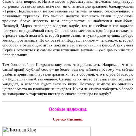
было очень непросто. На это место я рассматривал несколько кандидатур,
но решил остановиться, всё-таки, на опытном центральном блокирующем
«Треи». Подрашчанин не зря завоёвывал титулы лучшего блокирующего в
различных турнирах. Его умение наглухо закрывать стыки в двойном/
тройном блоке известно всем специалистам и любителям волейбола.
Пожалуй, Марко пересидел в одном клубе, так как сейчас в его карьере
наступил определённый спад. Он не показывает столь яркой игры в атаке, не
стреляет такой подачей, которой ранее ставил в тупик даже лучших либеро
команд противников. Но он остаётся Подрашчанином – человеком, который
способен в решающих играх показать свой высочайший класс. А как умеет
Сербия готовиться к самым ответственным матчам – уже давно известно
непонаслышке.
Тем более, сейчас Подрашчанину есть что доказывать. Например, что не
самый яркий клубный сезон – не более, чем случайность. К тому же, сейчас
разбита привычная пара центральных, что в сборной, что в клубе. Я говорю
о «Подрашчанине-Станковиче». Сейчас на их место стремительно ворвался
кандидат, о котором будет сказано ниже. Поэтому кому-то из опытных
центров места на площадке не найдётся. И чем не стимул победить в борьбе
за попадание в стартовую шестёрку своего партнёра по клубу?
Особые надежды.
Сречко Лисинац.