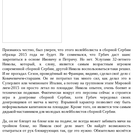
Признаюсь честно, был уверен, что этого волейболиста в сборной Сербии
образца 2015 года не будет. Не сомневался, что Грбич даст шанс
закрепиться в основе Ивовичу и Петричу. Но нет. Услугами 32-летнего
Николы, который, к слову, является самым возрастным игроком
современной сборной Сербии, другой Никола воспользоваться-таки решил.
И не прогадал. Сезон, проведённый во Франции, видимо, сделал своё дело с
Ковачевичем-старшим. Он не потратил так много сил, как делал это в
Суперлиге или чемпионате Италии, а потому на групповом этапе Мировой
лиги-2015 он просто летал по площадке. Никола опытен, очень боевит и
технически подкован. Фактически вокруг его персоны сейчас и строится
игра в доигровке сборной Сербии, хотя Грбич чередовал своих
доигровщиков от матча к матчу. Взрывной характер позволяет ему быть
неформальным капитаном на площадке. Кроме того, он является тем самым
дядькой-наставником для молодых волейболистов сборной Сербии.
Да, он не блещет на блоке или на подаче, не всегда может забивать мячи на
тройном блоке, но Никола своё дело знает. Он найдёт возможность
отыграться от рук блокирующих так, где это нужно. Обязательно коснётся