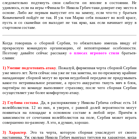
следовательно подтянуть свои слабости он вполне в состоянии. Не
удивлюсь, если на игры «Финала 6» Никола Грбич-таки доверит ему место в
основе. Либо же первым выпустит его на замену, если что-то у братьев
Ковачевичей пойдёт не так. И уж там Марко себя покажет во всей красе,
пусть и со скамейки он выходит не так ярко, как если начинает игру в
стартовом составе.
Когда говоришь о сборной Сербии, то обязательно имеешь ввиду её
прекрасную командную организацию, её неповторимые особенности.
Поэтому давайте сейчас расскажу
о плюсах игрового стиля
братьев-
славян:
1) Умение подготовить атаку
. Пожалуй, фирменная черта сборной Сербии
уже много лет. Хотя сейчас она уже не так заметна, но по-прежнему крайние
нападающие сборной могут во время неудобной передачи не придумывать
какое-то нетривиальное решение, а просто аккуратно ткнуть мяч в блок,
партнёры по команде выполняют страховку, после чего сборная Сербии
осуществляет уже более комфортную атаку.
2) Глубина состава
. Да, в распоряжении у Николы Грбича сейчас есть 14
волейболистов. 12 из них, я уверен, с равной долей вероятности могут
появиться на площадке в основном составе в любой игре. Причём в
зависимости от сочетания волейболистов на поле, Сербия может играть
совершенно по-разному. А это, я думаю, хорошо.
3) Характер
. Это та черта, которую сборная унаследует от своего
наставника. Уж сколько Никола Грбич выиграл титулов на характере, когда