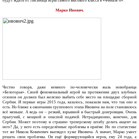
будут ждать от Лисинаца игры самого высокого класса в «Финале 6».
Марко Ивович.
Честно говоря, даже немного по-человечески жаль новобранца
«Белогорья». Своей феноменальный игрой на протяжении двух клубных
сезонов он должен был железно выбить себе место на площадке сборной
Сербии. И первые игры 2015 года, казалось, показали нам, что так оно и
есть. Но ближе к окончанию группового этапа Ивовича на поле становилось
всё меньше. А ведь он – резкий, взрывной и быстрый доигровщик. Очень
прыгучий, с мощной и опасной подачей. Нетрадиционно, конечно, для
Сербии. Может поэтому и страшно тренерскому штабу делать акцент на
него? Да, у него есть определённые проблемы в приёме. Но по статистике
тот же Никола Ковачевич выглядел хуже Ивовича. А значит, Марко умеет
решать свои проблемы. Он ещё формирующийся игрок, ему 24 года, а