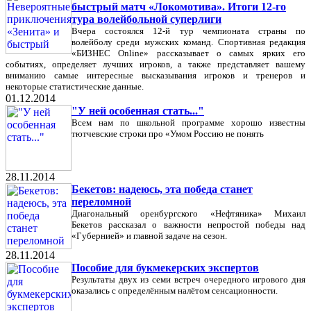
быстрый матч «Локомотива». Итоги 12-го
тура волейбольной суперлиги
Вчера состоялся 12-й тур чемпионата страны по
волейболу среди мужских команд. Спортивная редакция
«БИЗНЕС Online» рассказывает о самых ярких его
событиях, определяет лучших игроков, а также представляет вашему
вниманию самые интересные высказывания игроков и тренеров и
некоторые статистические данные.
01.12.2014
"У ней особенная стать..."
Всем нам по школьной программе хорошо известны
тютчевские строки про «Умом Россию не понять
28.11.2014
Бекетов: надеюсь, эта победа станет
переломной
Диагональный оренбургского «Нефтяника» Михаил
Бекетов рассказал о важности непростой победы над
«Губернией» и главной задаче на сезон.
28.11.2014
Пособие для букмекерских экспертов
Результаты двух из семи встреч очередного игрового дня
оказались с определённым налётом сенсационности.