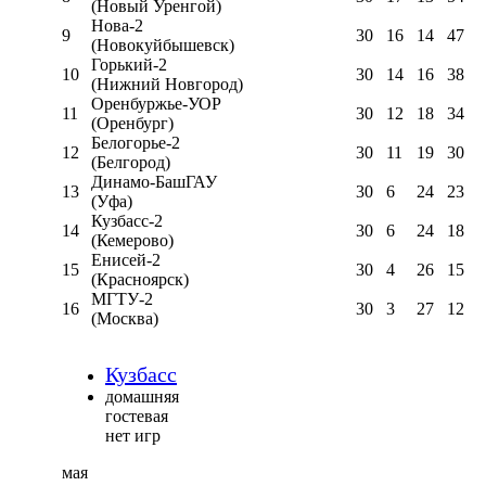
(Новый Уренгой)
Нова-2
9
30
16
14
47
(Новокуйбышевск)
Горький-2
10
30
14
16
38
(Нижний Новгород)
Оренбуржье-УОР
11
30
12
18
34
(Оренбург)
Белогорье-2
12
30
11
19
30
(Белгород)
Динамо-БашГАУ
13
30
6
24
23
(Уфа)
Кузбасс-2
14
30
6
24
18
(Кемерово)
Енисей-2
15
30
4
26
15
(Красноярск)
МГТУ-2
16
30
3
27
12
(Москва)
Кузбасс
домашняя
гостевая
нет игр
мая