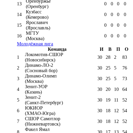
Оренбуржье
13
0
0
0
0
(Оренбург)
Кузбасс
14
0
0
0
0
(Кемерово)
Ярославич
15
0
0
0
0
(Ярославль)
МГТУ
16
0
0
0
0
(Москва)
Молодёжная лига
Команда
И
В
П
О
Локомотив-CШОР
1
30
28
2
83
(Новосибирск)
Динамо-ЛО-2
2
30
25
5
76
(Сосновый бор)
Динамо-Олимп
3
30
25
5
73
(Москва)
Зенит-УОР
4
30
20
10
64
(Казань)
Зенит-2
5
30
19
11
52
(Санкт-Петербург)
ЮКИОР
6
30
18
12
54
(ХМАО-Югра)
СШОР Самотлор
7
30
18
12
52
(Нижневартовск)
Факел Ямал
8
30
17
13
54