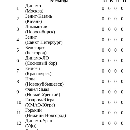
Команда
И
В
П
О
Динамо
1
0
0
0
0
(Москва)
Зенит-Казань
2
0
0
0
0
(Казань)
Локомотив
3
0
0
0
0
(Новосибирск)
Зенит
4
0
0
0
0
(Санкт-Петербург)
Белогорье
5
0
0
0
0
(Белгород)
Динамо-ЛО
6
0
0
0
0
(Сосновый бор)
Енисей
7
0
0
0
0
(Красноярск)
Нова
8
0
0
0
0
(Новокуйбышевск)
Факел Ямал
9
0
0
0
0
(Новый Уренгой)
Газпром-Югра
10
0
0
0
0
(ХМАО-Югра)
Горький
11
0
0
0
0
(Нижний Новгород)
Динамо-Урал
12
0
0
0
0
(Уфа)