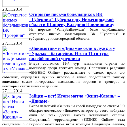
28.11.2014
Открытое письмо болельщиков ВК
"Губерния" Губернатору Нижегородской
области Шанцеву Валерию Павлиновичу
На портале "Volleyballnews.ru" было опубликовано
открытое письмо болельщиков ВК "Губерния" к
губернатору нижегородской области.
27.11.2014
«Локомотив» и «Динамо» сели в лужу, а у
«Урала» – батарейки. Итоги 11-го тура
волейбольной суперлиги
Вчера состоялся 11-й тур чемпионата страны по
волейболу среди мужских команд. Спортивная редакция
«БИЗНЕС Online» рассказывает о самых ярких его
событиях, определяет лучших игроков, а также представляет вашему
вниманию самые интересные высказывания игроков и тренеров и
некоторые статистические данные.
27.11.2014
Зайцев – нет! Итоги матча «Зенит-Казань» –
«Динамо»
Вчера казанский «Зенит» на своей площадке со счетом 3:0
обыграл московское «Динамо», которое до этого набирало
очки во всех десяти матчах чемпионата страны.
Спортивный корреспондент «БИЗНЕС Online» стал
свидетелем образцово-показательной игры команды Владимира Алекно,