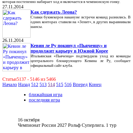
которая постепенно набирает ход и включается в чемпионскую гонку.
27.11.2014
Как сдержать Леона?
Ставки букмекеров накануне встречи команд разнились. В
одних конторах ставили на «Зенит», в других выравнивали
шансы.
26.11.2014
Кевин ле Ру покинул «Пьяченцу» и
продолжит карьеру в Южной Корее
Итальянская «Пьяченца» подтвердила уход из команды
центрального блокирующего Кевина ле Ру, сообщает
официальный сайт клуба.
Статьи5137 - 5146 из 5466
Начало
Назад
512
513
514
515
516
Вперед
Конец
ближайшая игра
последняя игра
16 октября
Чемпионат России 2027 Рольф Суперлига. 1 тур