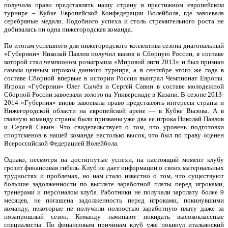
получила право представлять нашу страну в престижном европейском
турнире – Кубке Европейской Конфедерации Волейбола, где завоевала
серебряные медали. Подобного успеха и столь стремительного роста не
добивалась ни одна нижегородская команда.
По итогам успешного для нижегородского коллектива сезона диагональный
«Губернии» Николай Павлов получил вызов в Сборную России, в составе
которой стал чемпионом розыгрыша «Мировой лиги 2013» и был признан
самым ценным игроком данного турнира, а в сентябре этого же года в
составе Сборной впервые в истории России выиграл Чемпионат Европы.
Игроки «Губернии» Олег Сычёв и Сергей Савин в составе молодежной
Сборной России завоевали золото на Универсиаде в Казани. В сезоне 2013-
2014 «Губерния» вновь завоевала право представлять интересы страны и
Нижегородской области на европейской арене — в Кубке Вызова. А в
главную команду страны были призваны уже два ее игрока Николай Павлов
и Сергей Савин. Что свидетельствует о том, что уровень подготовки
спортсменов в нашей команде настолько высок, что был по праву оценен
Всероссийской Федерацией Волейбола.
Однако, несмотря на достигнутые успехи, на настоящий момент клубу
грозит финансовая гибель. Клуб не дает информации о своих материальных
трудностях и проблемах, но нам стало известно о том, что существуют
большие задолженности по выплате заработной платы перед игроками,
тренерами и персоналом клуба. Работники не получали зарплату более 9
месяцев, не погашена задолженность перед игроками, покинувшими
команду, некоторые не получили полностью заработную плату даже за
позапрошлый сезон. Команду начинают покидать высококлассные
специалисты. По финансовым причинам клуб уже покинул итальянский