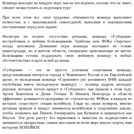
Команда выходит на каждую игру, как на последнюю, потому что не знает,
сможет ли выступить в следующем туре.
При всем этом все свои трудовые обязанности команда выполняет
полностью и с максимальной самоотдачей, выполняя и перевыполняя
поставленные перед нею задачи.
Несмотря на полное отсутствие рекламы, команда «Губерния»
востребована и любима болельщиками. Трибуны зала ФОКа «Заречье»
всегда заполнены. Домашние игры команды посещают не только
нижегородцы, но и жители области, специально приезжающие на матчи.
Болельщики готовы поддержать свою любимую команду в любых
обстоятельствах и идти за ней до конца.
«Губерния» — это не просто успешная спортивная команда,
представляющая интересы города в Чемпионате России и на Европейской
арене, ее молодежная команда «Сормович» (по регламенту ВФВ каждый
клубобязан иметь молодежную команду) — кузница кадров, молодых
игроков, которые потом придут в «Губернию», как пришли в этом году
Артем Каштанов и Денис Гетман. В Нижнем Новгороде и области
эффективно развивается программа по строительству ФОКов, в каждом из
которых существует секция волейбола. Глядя на своих кумиров, многие
детишки пришли и придут заниматься волейболом в спортивные школы,
чтобы атаковать как Павлов, блокировать как Кулешов и защищаться как
Янутов. Эти дети растут без наркотиков и пьянства по подворотням и
занимаются прекрасным, самым массовым во всём мире видом спорта, имя
которому ВОЛЕЙБОЛ.