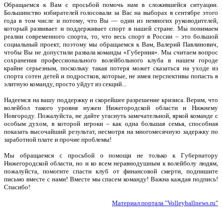
Обращаемся к Вам с просьбой помочь нам в сложившейся ситуации.
Большинство избирателей голосовали за Вас на выборах в сентябре этого
года в том числе и потому, что Вы — один из немногих руководителей,
который развивает и поддерживает спорт в нашей стране. Мы понимаем
реалии современного спорта, то, что весь спорт в России – это большой
социальный проект, поэтому мы обращаемся к Вам, Валерий Павлинович,
чтобы Вы не допустили развала команды «Губерния». Мы считаем вопрос
сохранения профессионального волейбольного клуба в нашем городе
крайне серьезным, поскольку такая потеря может сказаться на уходе из
спорта сотен детей и подростков, которые, не имея перспективы попасть в
элитную команду, просто уйдут из секций...
Надеемся на вашу поддержку и скорейшее разрешение кризиса. Верим, что
волейбол такого уровня нужен Нижегородской области и Нижнему
Новгороду. Пожалуйста, не дайте угаснуть замечательной, яркой команде с
особым духом, в которой игроки – как одна большая семья, способная
показать высочайший результат, несмотря на многомесячную задержку по
заработной плате и прочие проблемы!
Мы обращаемся с просьбой о помощи не только к Губернатору
Нижегородской области, но и ко всем неравнодушным к волейболу людям,
пожалуйста, помогите спасти клуб от финансовой смерти, подпишите
письмо вместе с нами! Вместе мы спасем команду! Важна каждая подпись!
Спасибо!
Материал портала "Volleyballnews.ru"