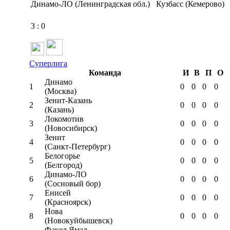
Динамо-ЛО (Ленинградская обл.)
Кузбасс (Кемерово)
3
:
0
Суперлига
Команда
И
В
П
О
Динамо
1
0
0
0
0
(Москва)
Зенит-Казань
2
0
0
0
0
(Казань)
Локомотив
3
0
0
0
0
(Новосибирск)
Зенит
4
0
0
0
0
(Санкт-Петербург)
Белогорье
5
0
0
0
0
(Белгород)
Динамо-ЛО
6
0
0
0
0
(Сосновый бор)
Енисей
7
0
0
0
0
(Красноярск)
Нова
8
0
0
0
0
(Новокуйбышевск)
Факел Ямал