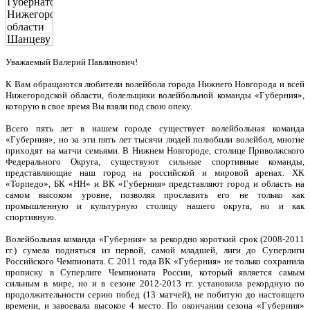
Уважаемый Валерий Павлинович!
К Вам обращаются любители волейбола города Нижнего Новгорода и всей
Нижегородской области, болельщики волейбольной команды «Губерния»,
которую в свое время Вы взяли под свою опеку.
Всего пять лет в нашем городе существует волейбольная команда
«Губерния», но за эти пять лет тысячи людей полюбили волейбол, многие
приходят на матчи семьями. В Нижнем Новгороде, столице Приволжского
Федерального Округа, существуют сильные спортивные команды,
представляющие наш город на российской и мировой аренах. ХК
«Торпедо», БК «НН» и ВК «Губерния» представляют город и область на
самом высоком уровне, позволяя прославить его не только как
промышленную и культурную столицу нашего округа, но и как
спортивную.
Волейбольная команда «Губерния» за рекордно короткий срок (2008-2011
гг.) сумела подняться из первой, самой младшей, лиги до Суперлиги
Российского Чемпионата. С 2011 года ВК «Губерния» не только сохранила
прописку в Суперлиге Чемпионата России, который является самым
сильным в мире, но и в сезоне 2012-2013 гг. установила рекордную по
продолжительности серию побед (13 матчей), не побитую до настоящего
времени, и завоевала высокое 4 место. По окончании сезона «Губерния»