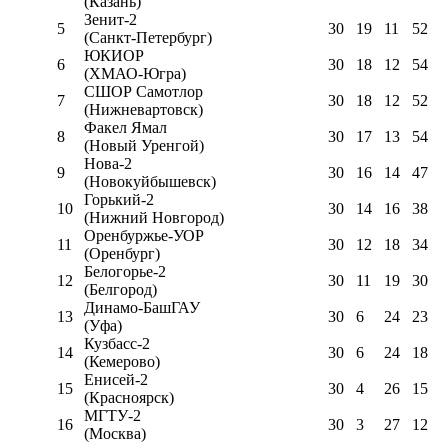
(Казань)
Зенит-2
5
30
19
11
52
(Санкт-Петербург)
ЮКИОР
6
30
18
12
54
(ХМАО-Югра)
СШОР Самотлор
7
30
18
12
52
(Нижневартовск)
Факел Ямал
8
30
17
13
54
(Новый Уренгой)
Нова-2
9
30
16
14
47
(Новокуйбышевск)
Горький-2
10
30
14
16
38
(Нижний Новгород)
Оренбуржье-УОР
11
30
12
18
34
(Оренбург)
Белогорье-2
12
30
11
19
30
(Белгород)
Динамо-БашГАУ
13
30
6
24
23
(Уфа)
Кузбасс-2
14
30
6
24
18
(Кемерово)
Енисей-2
15
30
4
26
15
(Красноярск)
МГТУ-2
16
30
3
27
12
(Москва)