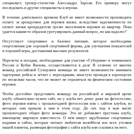
специалист, тренер-статистик Алессандро Зароли. Его примеру могут
последовать и другие специалисты и игроки.
В течение длительного времени Клуб не имеет возможности производить
оплату за арендуемое для игроков жилье, вследствие задолженности по
оплате жилья арендодатели грозят выселением игроков из квартир. Пока
удается каким-то образом урегулировать данный вопрос, но как надолго?
Отсутствует спортивное и базовое питание, которое необходимо
спортсменам для хорошей спортивной формы, для улучшения показателей
и хорошей игры, достижения высоких результатов.
Перелеты и поездки, необходимые для участия «Губернии» в чемпионате
России и Кубке Вызова, осуществляются в долг. В отличие от многих
команд российской Суперлиги команда не имеет возможности нанимать
чартерные рейсы и летает с пересадками, зачастую проводя в аэропортах
по несколько часов, что не может не отразиться на физическом состоянии
игроков.
Чтобы достойно представить команду на российской и мировой арене
клубу обязательно нужен сайт, но у клуба нет денег даже на фотосессию,
фото игроков взяты с прошлогодней фотосессии или с сайтов клубов, из
которых они пришли к нам в этом году. До сих пор в зале висит
прошлогоднее общее фото команды. Это не добавляет престижа клубу,
имеющему мировую известность. О нем пишут зарубежные спортивные
издания и сайты, которые читают любители волейбола изо всех уголков
нашей планеты, размещая фотографии с сайта клуба или ссылаясь на него.