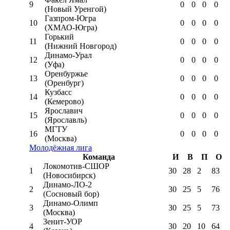
9
0
0
0
0
(Новый Уренгой)
Газпром-Югра
10
0
0
0
0
(ХМАО-Югра)
Горький
11
0
0
0
0
(Нижний Новгород)
Динамо-Урал
12
0
0
0
0
(Уфа)
Оренбуржье
13
0
0
0
0
(Оренбург)
Кузбасс
14
0
0
0
0
(Кемерово)
Ярославич
15
0
0
0
0
(Ярославль)
МГТУ
16
0
0
0
0
(Москва)
Молодёжная лига
Команда
И
В
П
О
Локомотив-CШОР
1
30
28
2
83
(Новосибирск)
Динамо-ЛО-2
2
30
25
5
76
(Сосновый бор)
Динамо-Олимп
3
30
25
5
73
(Москва)
Зенит-УОР
4
30
20
10
64