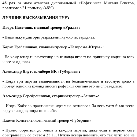
46 раз
за матч атаковал диагональный «Нефтяника» Михаил Бекетов,
реализовав 21 попытку (46%).
ЛУЧШИЕ ВЫСКАЗЫВАНИЯ ТУРА
Игорь Пасечник, главный тренер «Урала»:
- Наши аккумуляторы разряжены, нужно их зарядить.
Борис Гребенников, главный тренер «Газпрома-Югры»:
- Не хочу впадать в патетику, но команда играет по принципу «один за всех
и все за одного».
Александр Янутов, либеро ВК «Губерния»:
- Когда три партии заканчиваются на больше-меньше и весомую долю в
победу одной из команд вносит рефери, я считаю это не справедливо.
Александр Серебренников, старший тренер «Зенита»:
– Игорь Кобзарь практически идеально отпасовал. За весь матч было всего
пару эпизодов, когда он ошибся.
Пламен Константинов, главный тренер «Губернии»:
- Нужно бороться до конца в каждой партии, даже если в первом сете
обыгрываешь со счетом 25:11. Нужно всегда помнить, что так легко всё не