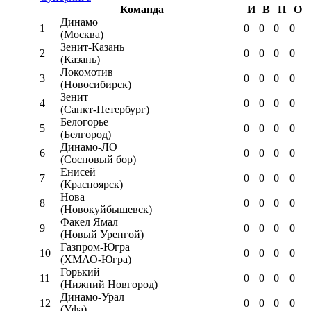
Команда
И
В
П
О
Динамо
1
0
0
0
0
(Москва)
Зенит-Казань
2
0
0
0
0
(Казань)
Локомотив
3
0
0
0
0
(Новосибирск)
Зенит
4
0
0
0
0
(Санкт-Петербург)
Белогорье
5
0
0
0
0
(Белгород)
Динамо-ЛО
6
0
0
0
0
(Сосновый бор)
Енисей
7
0
0
0
0
(Красноярск)
Нова
8
0
0
0
0
(Новокуйбышевск)
Факел Ямал
9
0
0
0
0
(Новый Уренгой)
Газпром-Югра
10
0
0
0
0
(ХМАО-Югра)
Горький
11
0
0
0
0
(Нижний Новгород)
Динамо-Урал
12
0
0
0
0
(Уфа)