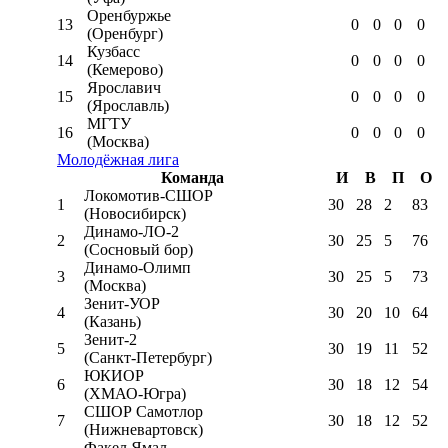
Оренбуржье
13
0
0
0
0
(Оренбург)
Кузбасс
14
0
0
0
0
(Кемерово)
Ярославич
15
0
0
0
0
(Ярославль)
МГТУ
16
0
0
0
0
(Москва)
Молодёжная лига
Команда
И
В
П
О
Локомотив-CШОР
1
30
28
2
83
(Новосибирск)
Динамо-ЛО-2
2
30
25
5
76
(Сосновый бор)
Динамо-Олимп
3
30
25
5
73
(Москва)
Зенит-УОР
4
30
20
10
64
(Казань)
Зенит-2
5
30
19
11
52
(Санкт-Петербург)
ЮКИОР
6
30
18
12
54
(ХМАО-Югра)
СШОР Самотлор
7
30
18
12
52
(Нижневартовск)
Факел Ямал