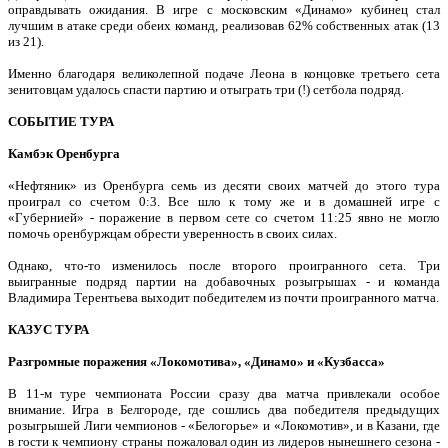
оправдывать ожидания. В игре с московским «Динамо» кубинец стал
лучшим в атаке среди обеих команд, реализовав 62% собственных атак (13
из 21).
Именно благодаря великолепной подаче Леона в концовке третьего сета
зенитовцам удалось спасти партию и отыграть три (!) сетбола подряд.
СОБЫТИЕ ТУРА
Камбэк Оренбурга
«Нефтяник» из Оренбурга семь из десяти своих матчей до этого тура
проиграл со счетом 0:3. Все шло к тому же и в домашней игре с
«Губернией» - поражение в первом сете со счетом 11:25 явно не могло
помочь оренбуржцам обрести уверенность в своих силах.
Однако, что-то изменилось после второго проигранного сета. Три
выигранные подряд партии на добавочных розыгрышах - и команда
Владимира Терентьева выходит победителем из почти проигранного матча.
КАЗУС ТУРА
Разгромные поражения «Локомотива», «Динамо» и «Кузбасса»
В 11-м туре чемпионата России сразу два матча привлекали особое
внимание. Игра в Белгороде, где сошлись два победителя предыдущих
розыгрышей Лиги чемпионов - «Белогорье» и «Локомотив», и в Казани, где
в гости к чемпиону страны пожаловал один из лидеров нынешнего сезона -