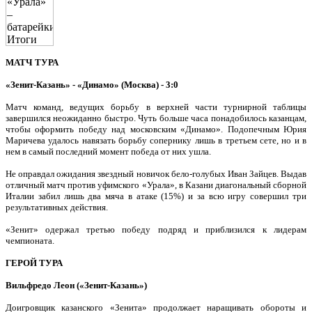
МАТЧ ТУРА
«Зенит-Казань» - «Динамо» (Москва) - 3:0
Матч команд, ведущих борьбу в верхней части турнирной таблицы
завершился неожиданно быстро. Чуть больше часа понадобилось казанцам,
чтобы оформить победу над московским «Динамо». Подопечным Юрия
Маричева удалось навязать борьбу сопернику лишь в третьем сете, но и в
нем в самый последний момент победа от них ушла.
Не оправдал ожидания звездный новичок бело-голубых Иван Зайцев. Выдав
отличный матч против уфимского «Урала», в Казани диагональный сборной
Италии забил лишь два мяча в атаке (15%) и за всю игру совершил три
результативных действия.
«Зенит» одержал третью победу подряд и приблизился к лидерам
чемпионата.
ГЕРОЙ ТУРА
Вильфредо Леон («Зенит-Казань»)
Доигровщик казанского «Зенита» продолжает наращивать обороты и