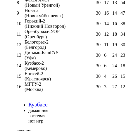
8
30
17
13
54
(Новый Уренгой)
Нова-2
9
30
16
14
47
(Новокуйбышевск)
Горький-2
10
30
14
16
38
(Нижний Новгород)
Оренбуржье-УОР
11
30
12
18
34
(Оренбург)
Белогорье-2
12
30
11
19
30
(Белгород)
Динамо-БашГАУ
13
30
6
24
23
(Уфа)
Кузбасс-2
14
30
6
24
18
(Кемерово)
Енисей-2
15
30
4
26
15
(Красноярск)
МГТУ-2
16
30
3
27
12
(Москва)
Кузбасс
домашняя
гостевая
нет игр
августа