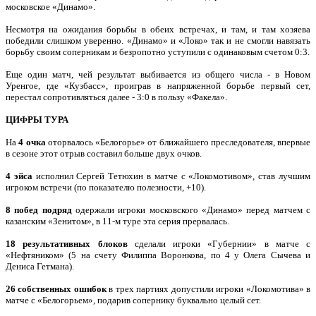
московское «Динамо».
Несмотря на ожидания борьбы в обеих встречах, и там, и там хозяева
победили слишком уверенно. «Динамо» и «Локо» так и не смогли навязать
борьбу своим соперникам и безропотно уступили с одинаковым счетом 0:3.
Еще один матч, чей результат выбивается из общего числа - в Новом
Уренгое, где «Кузбасс», проиграв в напряженной борьбе первый сет,
перестал сопротивляться далее - 3:0 в пользу «Факела».
ЦИФРЫ ТУРА
На
4 очка
оторвалось «Белогорье» от ближайшего преследователя, впервые
в сезоне этот отрыв составил больше двух очков.
4 эйса
исполнил Сергей Тетюхин в матче с «Локомотивом», став лучшим
игроком встречи (по показателю полезности, +10).
8 побед подряд
одержали игроки московского «Динамо» перед матчем с
казанским «Зенитом», в 11-м туре эта серия прервалась.
18 результативных блоков
сделали игроки «Губернии» в матче с
«Нефтяником» (5 на счету Филиппа Воронкова, по 4 у Олега Сычева и
Дениса Гетмана).
26 собственных ошибок
в трех партиях допустили игроки «Локомотива» в
матче с «Белогорьем», подарив сопернику буквально целый сет.