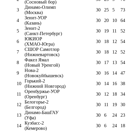
(Сосновый бор)
Динамо-Олимп
3
30
25
5
73
(Москва)
Зенит-УОР
4
30
20
10
64
(Казань)
Зенит-2
5
30
19
11
52
(Санкт-Петербург)
ЮКИОР
6
30
18
12
54
(ХМАО-Югра)
СШОР Самотлор
7
30
18
12
52
(Нижневартовск)
Факел Ямал
8
30
17
13
54
(Новый Уренгой)
Нова-2
9
30
16
14
47
(Новокуйбышевск)
Горький-2
10
30
14
16
38
(Нижний Новгород)
Оренбуржье-УОР
11
30
12
18
34
(Оренбург)
Белогорье-2
12
30
11
19
30
(Белгород)
Динамо-БашГАУ
13
30
6
24
23
(Уфа)
Кузбасс-2
14
30
6
24
18
(Кемерово)