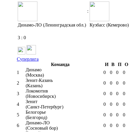
:
Динамо-ЛО (Ленинградская обл.)
Кузбасс (Кемерово)
3
:
0
Суперлига
Команда
И
В
П
О
Динамо
1
0
0
0
0
(Москва)
Зенит-Казань
2
0
0
0
0
(Казань)
Локомотив
3
0
0
0
0
(Новосибирск)
Зенит
4
0
0
0
0
(Санкт-Петербург)
Белогорье
5
0
0
0
0
(Белгород)
Динамо-ЛО
6
0
0
0
0
(Сосновый бор)