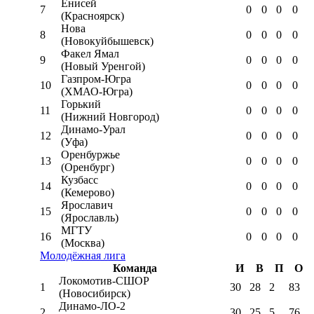
Енисей
7
0
0
0
0
(Красноярск)
Нова
8
0
0
0
0
(Новокуйбышевск)
Факел Ямал
9
0
0
0
0
(Новый Уренгой)
Газпром-Югра
10
0
0
0
0
(ХМАО-Югра)
Горький
11
0
0
0
0
(Нижний Новгород)
Динамо-Урал
12
0
0
0
0
(Уфа)
Оренбуржье
13
0
0
0
0
(Оренбург)
Кузбасс
14
0
0
0
0
(Кемерово)
Ярославич
15
0
0
0
0
(Ярославль)
МГТУ
16
0
0
0
0
(Москва)
Молодёжная лига
Команда
И
В
П
О
Локомотив-CШОР
1
30
28
2
83
(Новосибирск)
Динамо-ЛО-2
2
30
25
5
76