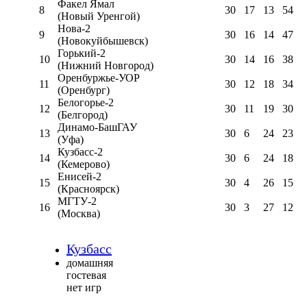
Факел Ямал
8
30
17
13
54
(Новый Уренгой)
Нова-2
9
30
16
14
47
(Новокуйбышевск)
Горький-2
10
30
14
16
38
(Нижний Новгород)
Оренбуржье-УОР
11
30
12
18
34
(Оренбург)
Белогорье-2
12
30
11
19
30
(Белгород)
Динамо-БашГАУ
13
30
6
24
23
(Уфа)
Кузбасс-2
14
30
6
24
18
(Кемерово)
Енисей-2
15
30
4
26
15
(Красноярск)
МГТУ-2
16
30
3
27
12
(Москва)
Кузбасс
домашняя
гостевая
нет игр