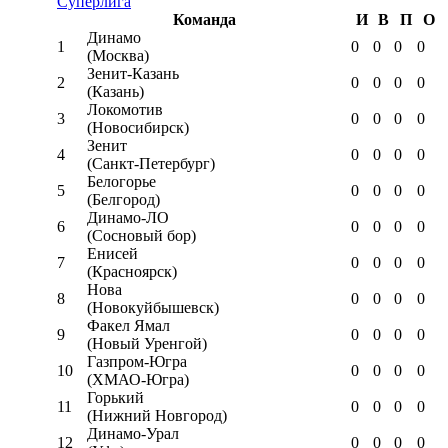
Суперлига
Команда
И
В
П
О
Динамо
1
0
0
0
0
(Москва)
Зенит-Казань
2
0
0
0
0
(Казань)
Локомотив
3
0
0
0
0
(Новосибирск)
Зенит
4
0
0
0
0
(Санкт-Петербург)
Белогорье
5
0
0
0
0
(Белгород)
Динамо-ЛО
6
0
0
0
0
(Сосновый бор)
Енисей
7
0
0
0
0
(Красноярск)
Нова
8
0
0
0
0
(Новокуйбышевск)
Факел Ямал
9
0
0
0
0
(Новый Уренгой)
Газпром-Югра
10
0
0
0
0
(ХМАО-Югра)
Горький
11
0
0
0
0
(Нижний Новгород)
Динамо-Урал
12
0
0
0
0