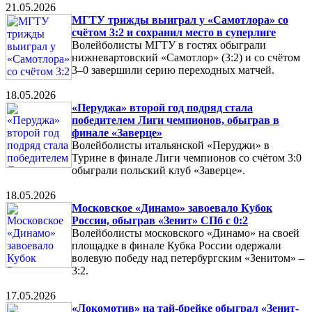
21.05.2026
МГТУ трижды выиграл у «Самотлора» со
счётом 3:2 и сохранил место в суперлиге
Волейболисты МГТУ в гостях обыграли
нижневартовский «Самотлор» (3:2) и со счётом
3–0 завершили серию переходных матчей.
18.05.2026
«Перуджа» второй год подряд стала
победителем Лиги чемпионов, обыграв в
финале «Заверце»
Волейболисты итальянской «Перуджи» в
Турине в финале Лиги чемпионов со счётом 3:0
обыграли польский клуб «Заверце».
18.05.2026
Московское «Динамо» завоевало Кубок
России, обыграв «Зенит» СПб с 0:2
Волейболисты московского «Динамо» на своей
площадке в финале Кубка России одержали
волевую победу над петербургским «Зенитом» –
3:2.
17.05.2026
«Локомотив» на тай-брейке обыграл «Зенит-