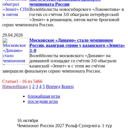
чемпионата России
Волейболисты новосибирского «Локомотива» в
гостях со счётом 3:0 обыграли петербургский
«Зенит» в решающем, пятом матче бронзовой
серии чемпионата России.
29.04.2026
Московское «Динамо» стало чемпионом
России, выиграв серию у казанского «Зенита»
3–0
Волейболисты московского «Динамо» на
домашней площадке со счётом 3:0 обыграли
казанский «Зенит» и с этим же счётом
завершили финальную серию чемпионата России.
Статьи1 - 16 из 5466
Начало
Назад
1
2
3
4
5
Вперед
Конец
ближайшая игра
последняя игра
16 октября
Чемпионат России 2027 Рольф Суперлига. 1 тур