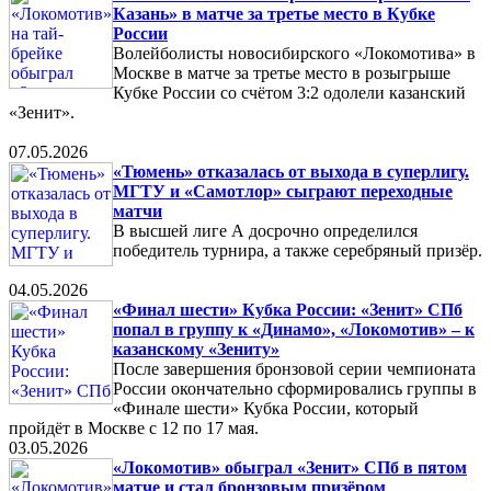
Казань» в матче за третье место в Кубке
России
Волейболисты новосибирского «Локомотива» в
Москве в матче за третье место в розыгрыше
Кубке России со счётом 3:2 одолели казанский
«Зенит».
07.05.2026
«Тюмень» отказалась от выхода в суперлигу.
МГТУ и «Самотлор» сыграют переходные
матчи
В высшей лиге А досрочно определился
победитель турнира, а также серебряный призёр.
04.05.2026
«Финал шести» Кубка России: «Зенит» СПб
попал в группу к «Динамо», «Локомотив» – к
казанскому «Зениту»
После завершения бронзовой серии чемпионата
России окончательно сформировались группы в
«Финале шести» Кубка России, который
пройдёт в Москве с 12 по 17 мая.
03.05.2026
«Локомотив» обыграл «Зенит» СПб в пятом
матче и стал бронзовым призёром