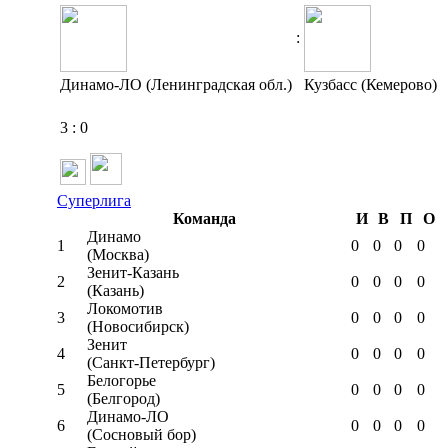
:
Динамо-ЛО (Ленинградская обл.)
Кузбасс (Кемерово)
3
:
0
Суперлига
Команда
И
В
П
О
Динамо
1
0
0
0
0
(Москва)
Зенит-Казань
2
0
0
0
0
(Казань)
Локомотив
3
0
0
0
0
(Новосибирск)
Зенит
4
0
0
0
0
(Санкт-Петербург)
Белогорье
5
0
0
0
0
(Белгород)
Динамо-ЛО
6
0
0
0
0
(Сосновый бор)