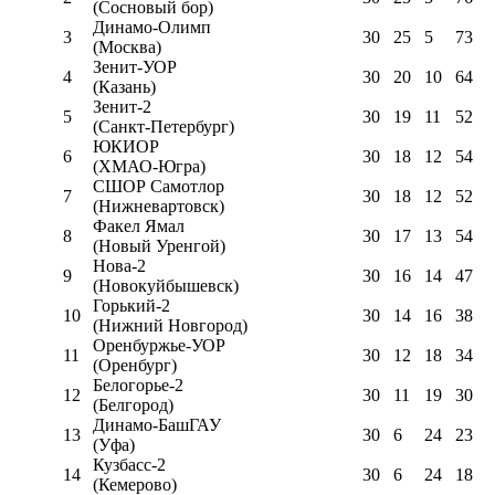
(Сосновый бор)
Динамо-Олимп
3
30
25
5
73
(Москва)
Зенит-УОР
4
30
20
10
64
(Казань)
Зенит-2
5
30
19
11
52
(Санкт-Петербург)
ЮКИОР
6
30
18
12
54
(ХМАО-Югра)
СШОР Самотлор
7
30
18
12
52
(Нижневартовск)
Факел Ямал
8
30
17
13
54
(Новый Уренгой)
Нова-2
9
30
16
14
47
(Новокуйбышевск)
Горький-2
10
30
14
16
38
(Нижний Новгород)
Оренбуржье-УОР
11
30
12
18
34
(Оренбург)
Белогорье-2
12
30
11
19
30
(Белгород)
Динамо-БашГАУ
13
30
6
24
23
(Уфа)
Кузбасс-2
14
30
6
24
18
(Кемерово)