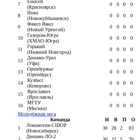
Енисей
7
0
0
0
0
(Красноярск)
Нова
8
0
0
0
0
(Новокуйбышевск)
Факел Ямал
9
0
0
0
0
(Новый Уренгой)
Газпром-Югра
10
0
0
0
0
(ХМАО-Югра)
Горький
11
0
0
0
0
(Нижний Новгород)
Динамо-Урал
12
0
0
0
0
(Уфа)
Оренбуржье
13
0
0
0
0
(Оренбург)
Кузбасс
14
0
0
0
0
(Кемерово)
Ярославич
15
0
0
0
0
(Ярославль)
МГТУ
16
0
0
0
0
(Москва)
Молодёжная лига
Команда
И
В
П
О
Локомотив-CШОР
1
30
28
2
83
(Новосибирск)
Динамо-ЛО-2
2
30
25
5
76