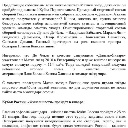
Предстоящее событие мы тоже можем считать Матчем звёзд, даже если он
пройдёт под вывеской Кубка Первого канала. Примерный стартовый состав
сборной России всем понятен – он собран в московском «Динамо». А какая
команда получается у легионеров? К ним, конечно же, нужно отнести
белорусов, иначе выбор исполнителей сильно сузится, а потенциальный
уровень команды заметно упадёт. Ориентировочный стартовый состав
сборной легионеров: Лучано Де Чекко – Владислав Бабкевич, Марлон Янт –
Владислав Давыскиба, Петар Крсманович – Константин Панасенко,
Сантьяго Данани. Главный претендент на роль главного тренера –
болгарин Пламен Константинов.
Интересно, что Де Чекко в качестве связующего «Динамо-Янтаря»
участвовал в Матче звёзд-2010 в Екатеринбурге и даже выиграл конкурс на
самую сильную подачу – 114 км/ч. Тогда молодой связующий получил
небольшое игровое время в качестве сменщика
американцев Ллоя Болла и Кевина Хансена в команде звёзд мира.
С момента последнего Матча звёзд в России еще долго играли звёзды
мирового волейбола первой величины, но для шоу-матча никак не могли
найти место в календаре сезона.
Кубок России: «Финал шести» пройдёт в январе
Главная реформа календаря – «Финал шести» Кубка России пройдёт с 25 по
31 января. Два года подряд именно этот турнир закрывал сезон в мае.
Эксперимент получился неоднозначным и его свернули. Теперь, как и
положено, апофеозом сезона будет финал чемпионата России – главного