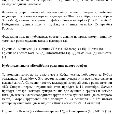
международный Зал славы.
Формат турнира привычный: восемь лучших команд суперлиги, разбитые
на две группы, сначала сыграют в два круга (20–25 сентября, 29 сентября –
3 октября), а затем разыграют трофей в «Финале четырёх» (10–11 октября).
Победитель турнира получит путёвку в «Финал четырёх» Суперкубка
России.
Федерация пока не публиковала состав групп, но по привычному принципу
«змейка» распределение команд выглядит так:
Группа А: «Динамо» (1), «Зенит» СПб (4), «Белогорье» (5), «Нова» (8).
Группа Б: «Зенит-Казань» (2), «Локомотив» (3), «Динамо-ЛО» (6), «Енисей»
(7).
Кубок телеканала «Волейбол»: рождение нового трофея
Те команды, которые не участвуют в Кубке легенд, поборются за Кубок
телеканала «Волейбол». Это восемь команд суперлиги и все представители
высшей лиги А. Согласно проекту календаря, который есть в распоряжении
«БО Спорт», первый групповой этап пройдёт 8–11 сентября. Дальше
пройдут четыре команды суперлиги (по две лучшие в группе) и четыре
команды высшей лиги (победители групп и одна лучшая команда со второго
места). Второй групповой этап пройдёт 21–24 сентября. По его итогам
четыре лучшие команды выйдут в «Финал четырёх» (9–11 октября).
Группа 1: «Факел» (9), «Динамо-Урал» (12), «Оренбуржье» (13), МГТУ (16).