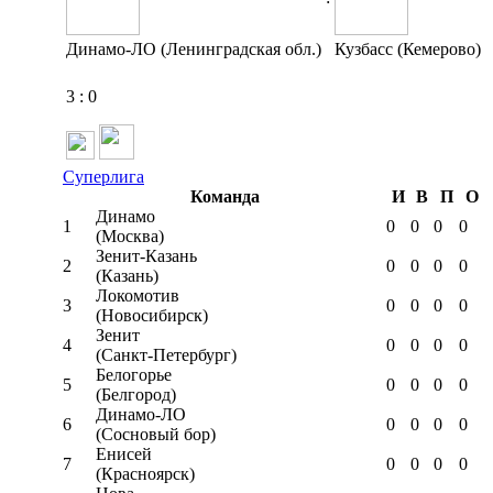
Динамо-ЛО (Ленинградская обл.)
Кузбасс (Кемерово)
3
:
0
Суперлига
Команда
И
В
П
О
Динамо
1
0
0
0
0
(Москва)
Зенит-Казань
2
0
0
0
0
(Казань)
Локомотив
3
0
0
0
0
(Новосибирск)
Зенит
4
0
0
0
0
(Санкт-Петербург)
Белогорье
5
0
0
0
0
(Белгород)
Динамо-ЛО
6
0
0
0
0
(Сосновый бор)
Енисей
7
0
0
0
0
(Красноярск)