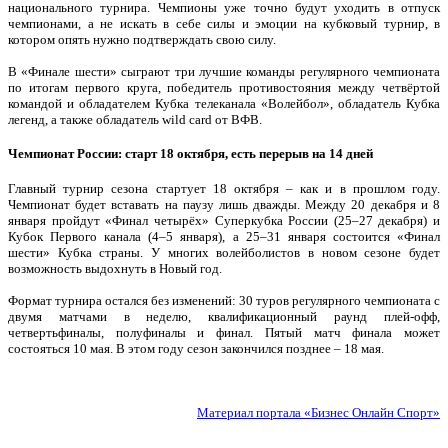
национального турнира. Чемпионы уже точно будут уходить в отпуск
чемпионами, а не искать в себе силы и эмоции на кубковый турнир, в
котором опять нужно подтверждать свою силу.
В «Финале шести» сыграют три лучшие команды регулярного чемпионата
по итогам первого круга, победитель противостояния между четвёртой
командой и обладателем Кубка телеканала «Волейбол», обладатель Кубка
легенд, а также обладатель wild card от ВФВ.
Чемпионат России: старт 18 октября, есть перерыв на 14 дней
Главный турнир сезона стартует 18 октября – как и в прошлом году.
Чемпионат будет вставать на паузу лишь дважды. Между 20 декабря и 8
января пройдут «Финал четырёх» Суперкубка России (25–27 декабря) и
Кубок Первого канала (4–5 января), а 25–31 января состоится «Финал
шести» Кубка страны. У многих волейболистов в новом сезоне будет
возможность выдохнуть в Новый год.
Формат турнира остался без изменений: 30 туров регулярного чемпионата с
двумя матчами в неделю, квалификационный раунд плей-офф,
четвертьфиналы, полуфиналы и финал. Пятый матч финала может
состояться 10 мая. В этом году сезон закончился позднее – 18 мая.
Материал портала «Бизнес Онлайн Спорт
»