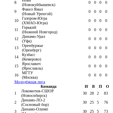
Нова
8
0
0
0
0
(Новокуйбышевск)
Факел Ямал
9
0
0
0
0
(Новый Уренгой)
Газпром-Югра
10
0
0
0
0
(ХМАО-Югра)
Горький
11
0
0
0
0
(Нижний Новгород)
Динамо-Урал
12
0
0
0
0
(Уфа)
Оренбуржье
13
0
0
0
0
(Оренбург)
Кузбасс
14
0
0
0
0
(Кемерово)
Ярославич
15
0
0
0
0
(Ярославль)
МГТУ
16
0
0
0
0
(Москва)
Молодёжная лига
Команда
И
В
П
О
Локомотив-CШОР
1
30
28
2
83
(Новосибирск)
Динамо-ЛО-2
2
30
25
5
76
(Сосновый бор)
Динамо-Олимп
3
30
25
5
73