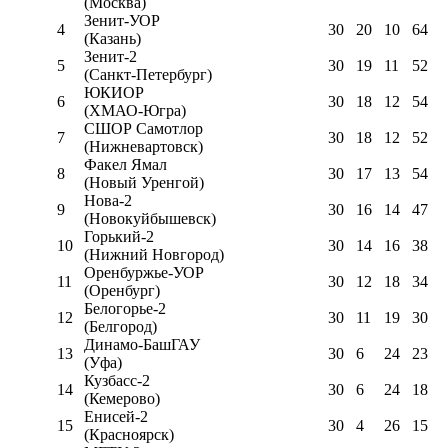
(Москва)
Зенит-УОР
4
30
20
10
64
(Казань)
Зенит-2
5
30
19
11
52
(Санкт-Петербург)
ЮКИОР
6
30
18
12
54
(ХМАО-Югра)
СШОР Самотлор
7
30
18
12
52
(Нижневартовск)
Факел Ямал
8
30
17
13
54
(Новый Уренгой)
Нова-2
9
30
16
14
47
(Новокуйбышевск)
Горький-2
10
30
14
16
38
(Нижний Новгород)
Оренбуржье-УОР
11
30
12
18
34
(Оренбург)
Белогорье-2
12
30
11
19
30
(Белгород)
Динамо-БашГАУ
13
30
6
24
23
(Уфа)
Кузбасс-2
14
30
6
24
18
(Кемерово)
Енисей-2
15
30
4
26
15
(Красноярск)