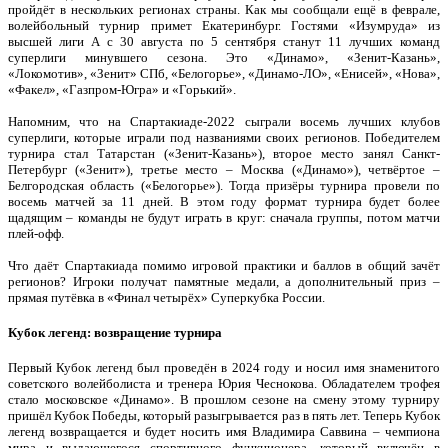
пройдёт в нескольких регионах страны. Как мы сообщали ещё в феврале,
волейбольный турнир примет Екатеринбург. Гостями «Изумруда» из
высшей лиги А с 30 августа по 5 сентября станут 11 лучших команд
суперлиги минувшего сезона. Это «Динамо», «Зенит-Казань»,
«Локомотив», «Зенит» СПб, «Белогорье», «Динамо-ЛО», «Енисей», «Нова»,
«Факел», «Газпром-Югра» и «Горький».
Напомним, что на Спартакиаде-2022 сыграли восемь лучших клубов
суперлиги, которые играли под названиями своих регионов. Победителем
турнира стал Татарстан («Зенит-Казань»), второе место занял Санкт-
Петербург («Зенит»), третье место – Москва («Динамо»), четвёртое –
Белгородская область («Белогорье»). Тогда призёры турнира провели по
восемь матчей за 11 дней. В этом году формат турнира будет более
щадящим – команды не будут играть в круг: сначала группы, потом матчи
плей-офф.
Что даёт Спартакиада помимо игровой практики и баллов в общий зачёт
регионов? Игроки получат памятные медали, а дополнительный приз –
прямая путёвка в «Финал четырёх» Суперкубка России.
Кубок легенд: возвращение турнира
Первый Кубок легенд был проведён в 2024 году и носил имя знаменитого
советского волейболиста и тренера Юрия Чеснокова. Обладателем трофея
стало московское «Динамо». В прошлом сезоне на смену этому турниру
пришёл Кубок Победы, который разыгрывается раз в пять лет. Теперь Кубок
легенд возвращается и будет носить имя Владимира Саввина – чемпиона
мира и выдающегося спортивного функционера, который включён в