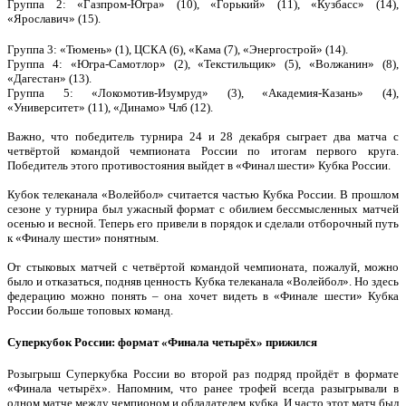
Группа 2: «Газпром-Югра» (10), «Горький» (11), «Кузбасс» (14),
«Ярославич» (15).
Группа 3: «Тюмень» (1), ЦСКА (6), «Кама (7), «Энергострой» (14).
Группа 4: «Югра-Самотлор» (2), «Текстильщик» (5), «Волжанин» (8),
«Дагестан» (13).
Группа 5: «Локомотив-Изумруд» (3), «Академия-Казань» (4),
«Университет» (11), «Динамо» Члб (12).
Важно, что победитель турнира 24 и 28 декабря сыграет два матча с
четвёртой командой чемпионата России по итогам первого круга.
Победитель этого противостояния выйдет в «Финал шести» Кубка России.
Кубок телеканала «Волейбол» считается частью Кубка России. В прошлом
сезоне у турнира был ужасный формат с обилием бессмысленных матчей
осенью и весной. Теперь его привели в порядок и сделали отборочный путь
к «Финалу шести» понятным.
От стыковых матчей с четвёртой командой чемпионата, пожалуй, можно
было и отказаться, подняв ценность Кубка телеканала «Волейбол». Но здесь
федерацию можно понять – она хочет видеть в «Финале шести» Кубка
России больше топовых команд.
Суперкубок России: формат «Финала четырёх» прижился
Розыгрыш Суперкубка России во второй раз подряд пройдёт в формате
«Финала четырёх». Напомним, что ранее трофей всегда разыгрывали в
одном матче между чемпионом и обладателем кубка. И часто этот матч был