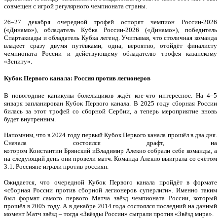
совмещен с игрой регулярного чемпионата страны.
26–27 декабря очередной трофей оспорят чемпион России-2026
(«Динамо»), обладатель Кубка России-2026 («Динамо»), победитель
Спартакиады и обладатель Кубка легенд. Учитывая, что столичная команда
владеет сразу двумя путёвками, одна, вероятно, отойдёт финалисту
чемпионата России и действующему обладателю трофея казанскому
«Зениту».
Кубок Первого канала: Россия против легионеров
В новогодние каникулы болельщиков ждёт кое-что интересное. На 4–5
января запланирован Кубок Первого канала. В 2025 году сборная России
билась за этот трофей со сборной Сербии, а теперь мероприятие вновь
будет внутренним.
Напомним, что в 2024 году первый Кубок Первого канала прошёл в два дня.
Сначала состоялся драфт, на
котором Константин Брянский иВладимир Алекно собрали себе команды, а
на следующий день они провели матч. Команда Алекно выиграла со счётом
3:1. Россияне играли против россиян.
Ожидается, что очередной Кубок Первого канала пройдёт в формате
«сборная России против сборной легионеров суперлиги». Именно таким
был формат самого первого Матча звёзд чемпионата России, который
прошёл в 2005 году. А в декабре 2014 года состоялся последний на данный
момент Матч звёзд – тогда «Звёзды России» сыграли против «Звёзд мира».