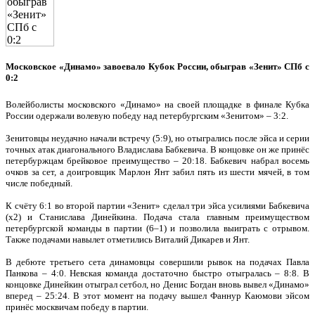
Московское «Динамо» завоевало Кубок России, обыграв «Зенит» СПб с
0:2
Волейболисты московского «Динамо» на своей площадке в финале Кубка
России одержали волевую победу над петербургским «Зенитом» – 3:2.
Зенитовцы неудачно начали встречу (5:9), но отыгрались после эйса и серии
точных атак диагонального Владислава Бабкевича. В концовке он же принёс
петербуржцам брейковое преимущество – 20:18. Бабкевич набрал восемь
очков за сет, а доигровщик Марлон Янт забил пять из шести мячей, в том
числе победный.
К счёту 6:1 во второй партии «Зенит» сделал три эйса усилиями Бабкевича
(х2) и Станислава Динейкина. Подача стала главным преимуществом
петербургской команды в партии (6–1) и позволила выиграть с отрывом.
Также подачами навылет отметились Виталий Дикарев и Янт.
В дебюте третьего сета динамовцы совершили рывок на подачах Павла
Панкова – 4:0. Невская команда достаточно быстро отыгралась – 8:8. В
концовке Динейкин отыграл сетбол, но Денис Богдан вновь вывел «Динамо»
вперед – 25:24. В этот момент на подачу вышел Фаннур Каюмови эйсом
принёс москвичам победу в партии.