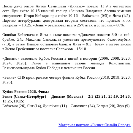
После двух эйсов Антон Семышева «Динамо» повело 13:9 в четвёртом
сете. При счёте 10:15 главный тренер «Зенита» Владимир Алекно заменил
связующего Игоря Кобзаря, при счёте 10:16 – Бабкевича (0/5) и Янта (1/5).
Партию петербуржцы доигрывали вторым составом, что привело к их
разгрому – 13:25. «Зенит» реализовал всего 25% атак, а соперник – 60%.
Ошибки Бабкевича и Янта в атаке помогли «Динамо» повести 3:0 на тай-
брейке. Эйс Максима Сапожкова увеличил преимущество бело-голубых
(7:3), а затем Панков остановил блоком Янта – 9:5. Точку в матче эйсом
в Женю Гребенникова поставил Сапожков – 15:10.
«Динамо» завоевало Кубок России в пятый в истории (2006, 2008, 2020,
2024, 2026). Ранее в нынешнем сезоне команда Константина
Брянскоговыиграла Кубок Победы и чемпионат России.
«Зенит» СПб проиграл все четыре финала Кубка России (2018, 2019, 2020,
2026).
Кубок России-2026. Финал
Зенит (Санкт-Петербург) – Динамо (Москва) – 2:3 (25:21, 25:19, 24:26,
13:25, 10:15)
Бабкевич (26), Янт (14), Динейкин (11) – Сапожков (24), Богдан (20), Жук (9)
Материал портала «Бизнес Онлайн Спорт»