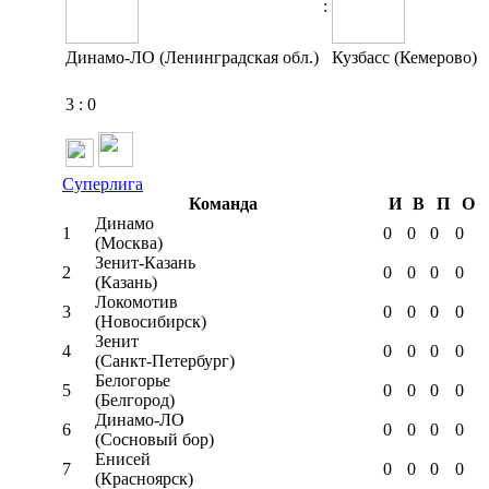
:
Динамо-ЛО (Ленинградская обл.)
Кузбасс (Кемерово)
3
:
0
Суперлига
Команда
И
В
П
О
Динамо
1
0
0
0
0
(Москва)
Зенит-Казань
2
0
0
0
0
(Казань)
Локомотив
3
0
0
0
0
(Новосибирск)
Зенит
4
0
0
0
0
(Санкт-Петербург)
Белогорье
5
0
0
0
0
(Белгород)
Динамо-ЛО
6
0
0
0
0
(Сосновый бор)
Енисей
7
0
0
0
0
(Красноярск)