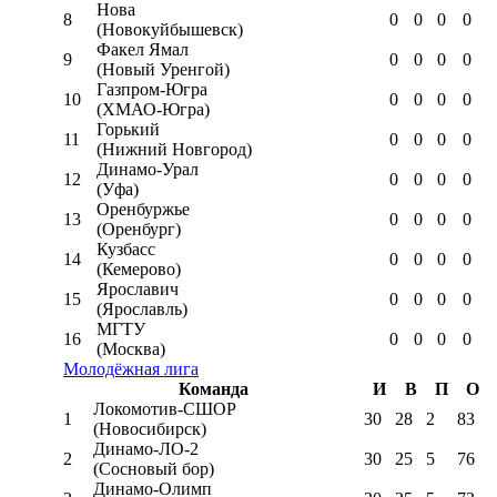
Нова
8
0
0
0
0
(Новокуйбышевск)
Факел Ямал
9
0
0
0
0
(Новый Уренгой)
Газпром-Югра
10
0
0
0
0
(ХМАО-Югра)
Горький
11
0
0
0
0
(Нижний Новгород)
Динамо-Урал
12
0
0
0
0
(Уфа)
Оренбуржье
13
0
0
0
0
(Оренбург)
Кузбасс
14
0
0
0
0
(Кемерово)
Ярославич
15
0
0
0
0
(Ярославль)
МГТУ
16
0
0
0
0
(Москва)
Молодёжная лига
Команда
И
В
П
О
Локомотив-CШОР
1
30
28
2
83
(Новосибирск)
Динамо-ЛО-2
2
30
25
5
76
(Сосновый бор)
Динамо-Олимп