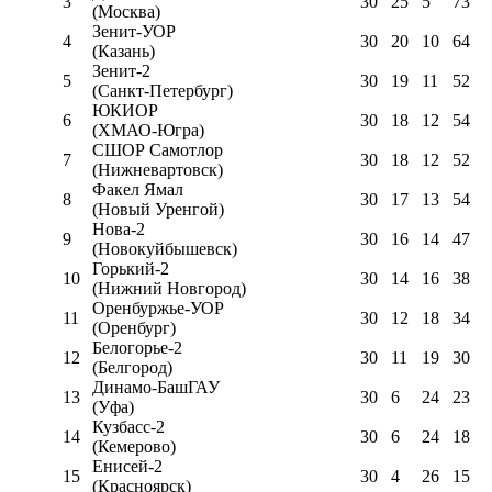
3
30
25
5
73
(Москва)
Зенит-УОР
4
30
20
10
64
(Казань)
Зенит-2
5
30
19
11
52
(Санкт-Петербург)
ЮКИОР
6
30
18
12
54
(ХМАО-Югра)
СШОР Самотлор
7
30
18
12
52
(Нижневартовск)
Факел Ямал
8
30
17
13
54
(Новый Уренгой)
Нова-2
9
30
16
14
47
(Новокуйбышевск)
Горький-2
10
30
14
16
38
(Нижний Новгород)
Оренбуржье-УОР
11
30
12
18
34
(Оренбург)
Белогорье-2
12
30
11
19
30
(Белгород)
Динамо-БашГАУ
13
30
6
24
23
(Уфа)
Кузбасс-2
14
30
6
24
18
(Кемерово)
Енисей-2
15
30
4
26
15
(Красноярск)