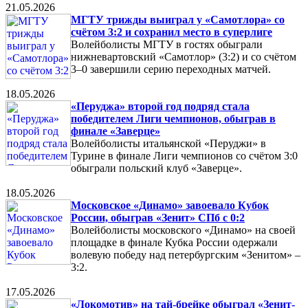
21.05.2026
МГТУ трижды выиграл у «Самотлора» со
счётом 3:2 и сохранил место в суперлиге
Волейболисты МГТУ в гостях обыграли
нижневартовский «Самотлор» (3:2) и со счётом
3–0 завершили серию переходных матчей.
18.05.2026
«Перуджа» второй год подряд стала
победителем Лиги чемпионов, обыграв в
финале «Заверце»
Волейболисты итальянской «Перуджи» в
Турине в финале Лиги чемпионов со счётом 3:0
обыграли польский клуб «Заверце».
18.05.2026
Московское «Динамо» завоевало Кубок
России, обыграв «Зенит» СПб с 0:2
Волейболисты московского «Динамо» на своей
площадке в финале Кубка России одержали
волевую победу над петербургским «Зенитом» –
3:2.
17.05.2026
«Локомотив» на тай-брейке обыграл «Зенит-