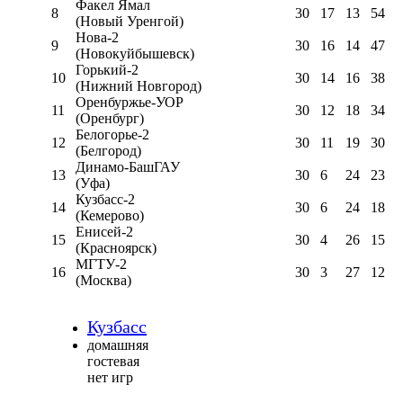
Факел Ямал
8
30
17
13
54
(Новый Уренгой)
Нова-2
9
30
16
14
47
(Новокуйбышевск)
Горький-2
10
30
14
16
38
(Нижний Новгород)
Оренбуржье-УОР
11
30
12
18
34
(Оренбург)
Белогорье-2
12
30
11
19
30
(Белгород)
Динамо-БашГАУ
13
30
6
24
23
(Уфа)
Кузбасс-2
14
30
6
24
18
(Кемерово)
Енисей-2
15
30
4
26
15
(Красноярск)
МГТУ-2
16
30
3
27
12
(Москва)
Кузбасс
домашняя
гостевая
нет игр