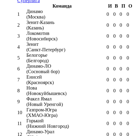
Суперлига
Команда
И
В
П
О
Динамо
1
0
0
0
0
(Москва)
Зенит-Казань
2
0
0
0
0
(Казань)
Локомотив
3
0
0
0
0
(Новосибирск)
Зенит
4
0
0
0
0
(Санкт-Петербург)
Белогорье
5
0
0
0
0
(Белгород)
Динамо-ЛО
6
0
0
0
0
(Сосновый бор)
Енисей
7
0
0
0
0
(Красноярск)
Нова
8
0
0
0
0
(Новокуйбышевск)
Факел Ямал
9
0
0
0
0
(Новый Уренгой)
Газпром-Югра
10
0
0
0
0
(ХМАО-Югра)
Горький
11
0
0
0
0
(Нижний Новгород)
Динамо-Урал
12
0
0
0
0