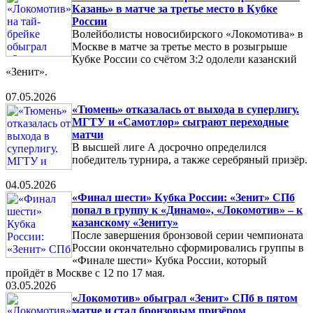
Казань» в матче за третье место в Кубке
России
Волейболисты новосибирского «Локомотива» в
Москве в матче за третье место в розыгрыше
Кубке России со счётом 3:2 одолели казанский
«Зенит».
07.05.2026
«Тюмень» отказалась от выхода в суперлигу.
МГТУ и «Самотлор» сыграют переходные
матчи
В высшей лиге А досрочно определился
победитель турнира, а также серебряный призёр.
04.05.2026
«Финал шести» Кубка России: «Зенит» СПб
попал в группу к «Динамо», «Локомотив» – к
казанскому «Зениту»
После завершения бронзовой серии чемпионата
России окончательно сформировались группы в
«Финале шести» Кубка России, который
пройдёт в Москве с 12 по 17 мая.
03.05.2026
«Локомотив» обыграл «Зенит» СПб в пятом
матче и стал бронзовым призёром