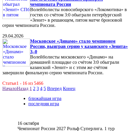
чемпионата России
Волейболисты новосибирского «Локомотива» в
гостях со счётом 3:0 обыграли петербургский
«Зенит» в решающем, пятом матче бронзовой
серии чемпионата России.
29.04.2026
Московское «Динамо» стало чемпионом
России, выиграв серию у казанского «Зенита»
3–0
Волейболисты московского «Динамо» на
домашней площадке со счётом 3:0 обыграли
казанский «Зенит» и с этим же счётом
завершили финальную серию чемпионата России.
Статьи1 - 16 из 5466
Начало
Назад
1
2
3
4
5
Вперед
Конец
ближайшая игра
последняя игра
16 октября
Чемпионат России 2027 Рольф Суперлига. 1 тур