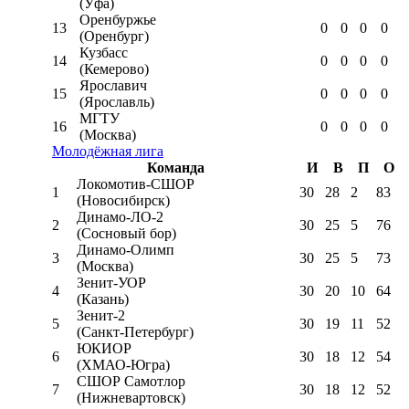
(Уфа)
Оренбуржье
13
0
0
0
0
(Оренбург)
Кузбасс
14
0
0
0
0
(Кемерово)
Ярославич
15
0
0
0
0
(Ярославль)
МГТУ
16
0
0
0
0
(Москва)
Молодёжная лига
Команда
И
В
П
О
Локомотив-CШОР
1
30
28
2
83
(Новосибирск)
Динамо-ЛО-2
2
30
25
5
76
(Сосновый бор)
Динамо-Олимп
3
30
25
5
73
(Москва)
Зенит-УОР
4
30
20
10
64
(Казань)
Зенит-2
5
30
19
11
52
(Санкт-Петербург)
ЮКИОР
6
30
18
12
54
(ХМАО-Югра)
СШОР Самотлор
7
30
18
12
52
(Нижневартовск)