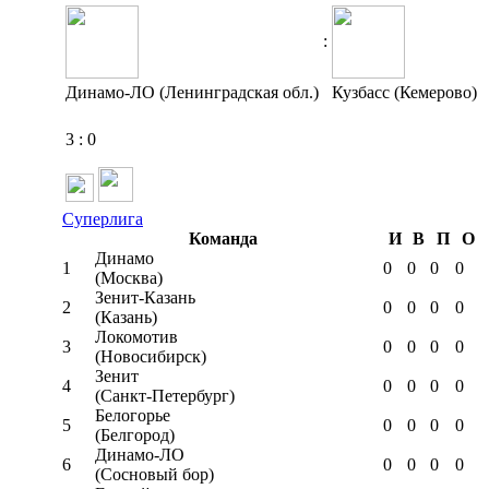
:
Динамо-ЛО (Ленинградская обл.)
Кузбасс (Кемерово)
3
:
0
Суперлига
Команда
И
В
П
О
Динамо
1
0
0
0
0
(Москва)
Зенит-Казань
2
0
0
0
0
(Казань)
Локомотив
3
0
0
0
0
(Новосибирск)
Зенит
4
0
0
0
0
(Санкт-Петербург)
Белогорье
5
0
0
0
0
(Белгород)
Динамо-ЛО
6
0
0
0
0
(Сосновый бор)