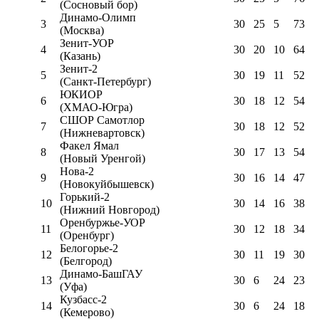
(Сосновый бор)
Динамо-Олимп
3
30
25
5
73
(Москва)
Зенит-УОР
4
30
20
10
64
(Казань)
Зенит-2
5
30
19
11
52
(Санкт-Петербург)
ЮКИОР
6
30
18
12
54
(ХМАО-Югра)
СШОР Самотлор
7
30
18
12
52
(Нижневартовск)
Факел Ямал
8
30
17
13
54
(Новый Уренгой)
Нова-2
9
30
16
14
47
(Новокуйбышевск)
Горький-2
10
30
14
16
38
(Нижний Новгород)
Оренбуржье-УОР
11
30
12
18
34
(Оренбург)
Белогорье-2
12
30
11
19
30
(Белгород)
Динамо-БашГАУ
13
30
6
24
23
(Уфа)
Кузбасс-2
14
30
6
24
18
(Кемерово)