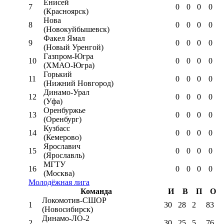
Енисей
7
0
0
0
0
(Красноярск)
Нова
8
0
0
0
0
(Новокуйбышевск)
Факел Ямал
9
0
0
0
0
(Новый Уренгой)
Газпром-Югра
10
0
0
0
0
(ХМАО-Югра)
Горький
11
0
0
0
0
(Нижний Новгород)
Динамо-Урал
12
0
0
0
0
(Уфа)
Оренбуржье
13
0
0
0
0
(Оренбург)
Кузбасс
14
0
0
0
0
(Кемерово)
Ярославич
15
0
0
0
0
(Ярославль)
МГТУ
16
0
0
0
0
(Москва)
Молодёжная лига
Команда
И
В
П
О
Локомотив-CШОР
1
30
28
2
83
(Новосибирск)
Динамо-ЛО-2
2
30
25
5
76