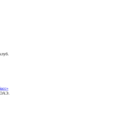
клуб.
басс»
 ОАЭ.