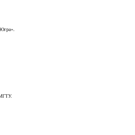
-Югра».
 МГТУ.