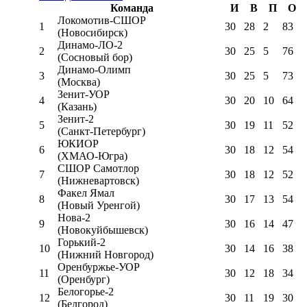
Команда
И
В
П
О
Локомотив-CШОР
1
30
28
2
83
(Новосибирск)
Динамо-ЛО-2
2
30
25
5
76
(Сосновый бор)
Динамо-Олимп
3
30
25
5
73
(Москва)
Зенит-УОР
4
30
20
10
64
(Казань)
Зенит-2
5
30
19
11
52
(Санкт-Петербург)
ЮКИОР
6
30
18
12
54
(ХМАО-Югра)
СШОР Самотлор
7
30
18
12
52
(Нижневартовск)
Факел Ямал
8
30
17
13
54
(Новый Уренгой)
Нова-2
9
30
16
14
47
(Новокуйбышевск)
Горький-2
10
30
14
16
38
(Нижний Новгород)
Оренбуржье-УОР
11
30
12
18
34
(Оренбург)
Белогорье-2
12
30
11
19
30
(Белгород)