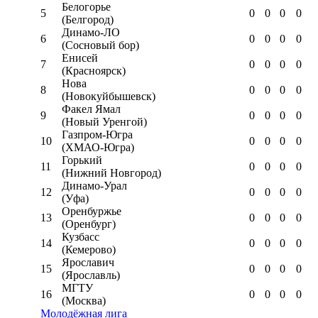
Белогорье
5
0
0
0
0
(Белгород)
Динамо-ЛО
6
0
0
0
0
(Сосновый бор)
Енисей
7
0
0
0
0
(Красноярск)
Нова
8
0
0
0
0
(Новокуйбышевск)
Факел Ямал
9
0
0
0
0
(Новый Уренгой)
Газпром-Югра
10
0
0
0
0
(ХМАО-Югра)
Горький
11
0
0
0
0
(Нижний Новгород)
Динамо-Урал
12
0
0
0
0
(Уфа)
Оренбуржье
13
0
0
0
0
(Оренбург)
Кузбасс
14
0
0
0
0
(Кемерово)
Ярославич
15
0
0
0
0
(Ярославль)
МГТУ
16
0
0
0
0
(Москва)
Молодёжная лига