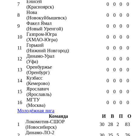
Енисей
7
0
0
0
0
(Красноярск)
Нова
8
0
0
0
0
(Новокуйбышевск)
Факел Ямал
9
0
0
0
0
(Новый Уренгой)
Газпром-Югра
10
0
0
0
0
(ХМАО-Югра)
Горький
11
0
0
0
0
(Нижний Новгород)
Динамо-Урал
12
0
0
0
0
(Уфа)
Оренбуржье
13
0
0
0
0
(Оренбург)
Кузбасс
14
0
0
0
0
(Кемерово)
Ярославич
15
0
0
0
0
(Ярославль)
МГТУ
16
0
0
0
0
(Москва)
Молодёжная лига
Команда
И
В
П
О
Локомотив-CШОР
1
30
28
2
83
(Новосибирск)
Динамо-ЛО-2
2
30
25
5
76