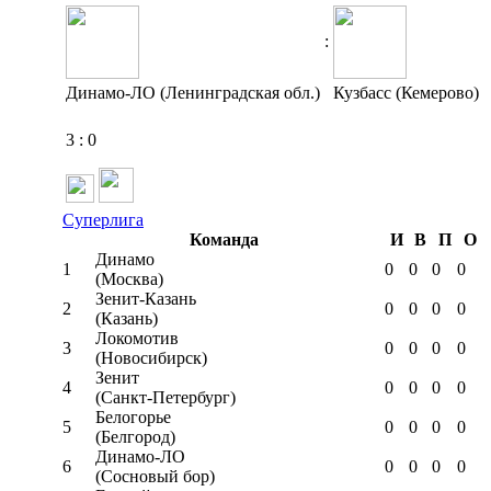
:
Динамо-ЛО (Ленинградская обл.)
Кузбасс (Кемерово)
3
:
0
Суперлига
Команда
И
В
П
О
Динамо
1
0
0
0
0
(Москва)
Зенит-Казань
2
0
0
0
0
(Казань)
Локомотив
3
0
0
0
0
(Новосибирск)
Зенит
4
0
0
0
0
(Санкт-Петербург)
Белогорье
5
0
0
0
0
(Белгород)
Динамо-ЛО
6
0
0
0
0
(Сосновый бор)