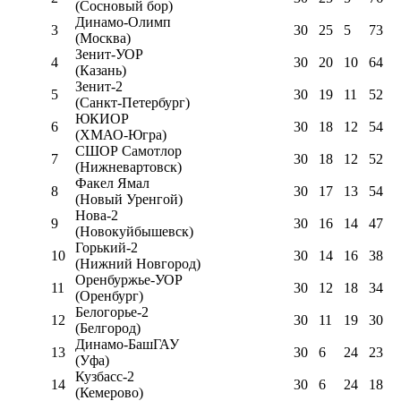
(Сосновый бор)
Динамо-Олимп
3
30
25
5
73
(Москва)
Зенит-УОР
4
30
20
10
64
(Казань)
Зенит-2
5
30
19
11
52
(Санкт-Петербург)
ЮКИОР
6
30
18
12
54
(ХМАО-Югра)
СШОР Самотлор
7
30
18
12
52
(Нижневартовск)
Факел Ямал
8
30
17
13
54
(Новый Уренгой)
Нова-2
9
30
16
14
47
(Новокуйбышевск)
Горький-2
10
30
14
16
38
(Нижний Новгород)
Оренбуржье-УОР
11
30
12
18
34
(Оренбург)
Белогорье-2
12
30
11
19
30
(Белгород)
Динамо-БашГАУ
13
30
6
24
23
(Уфа)
Кузбасс-2
14
30
6
24
18
(Кемерово)