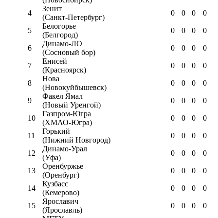
Зенит
4
0
0
0
0
(Санкт-Петербург)
Белогорье
5
0
0
0
0
(Белгород)
Динамо-ЛО
6
0
0
0
0
(Сосновый бор)
Енисей
7
0
0
0
0
(Красноярск)
Нова
8
0
0
0
0
(Новокуйбышевск)
Факел Ямал
9
0
0
0
0
(Новый Уренгой)
Газпром-Югра
10
0
0
0
0
(ХМАО-Югра)
Горький
11
0
0
0
0
(Нижний Новгород)
Динамо-Урал
12
0
0
0
0
(Уфа)
Оренбуржье
13
0
0
0
0
(Оренбург)
Кузбасс
14
0
0
0
0
(Кемерово)
Ярославич
15
0
0
0
0
(Ярославль)