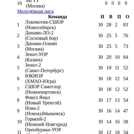
МГТУ
16
0
0
0
0
(Москва)
Молодёжная лига
Команда
И
В
П
О
Локомотив-CШОР
1
30
28
2
83
(Новосибирск)
Динамо-ЛО-2
2
30
25
5
76
(Сосновый бор)
Динамо-Олимп
3
30
25
5
73
(Москва)
Зенит-УОР
4
30
20
10
64
(Казань)
Зенит-2
5
30
19
11
52
(Санкт-Петербург)
ЮКИОР
6
30
18
12
54
(ХМАО-Югра)
СШОР Самотлор
7
30
18
12
52
(Нижневартовск)
Факел Ямал
8
30
17
13
54
(Новый Уренгой)
Нова-2
9
30
16
14
47
(Новокуйбышевск)
Горький-2
10
30
14
16
38
(Нижний Новгород)
Оренбуржье-УОР
11
30
12
18
34