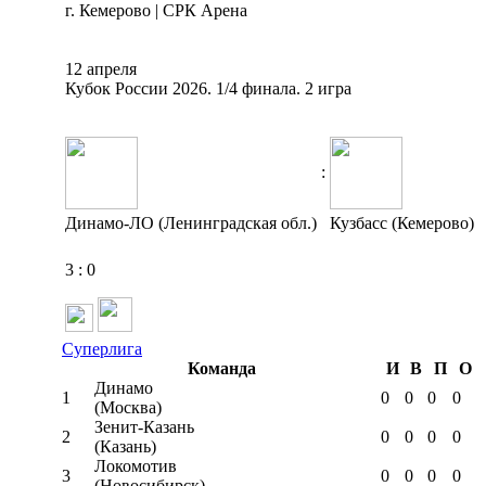
г. Кемерово | СРК Арена
12 апреля
Кубок России 2026. 1/4 финала. 2 игра
:
Динамо-ЛО (Ленинградская обл.)
Кузбасс (Кемерово)
3
:
0
Суперлига
Команда
И
В
П
О
Динамо
1
0
0
0
0
(Москва)
Зенит-Казань
2
0
0
0
0
(Казань)
Локомотив
3
0
0
0
0
(Новосибирск)