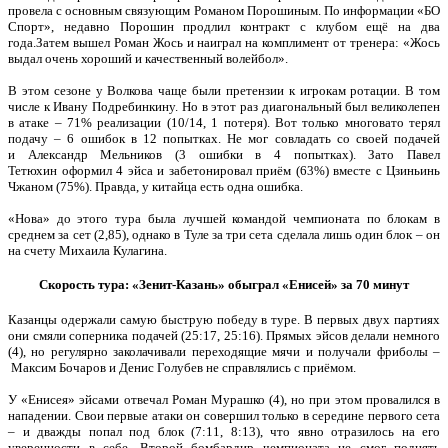
провела с основным связующим Романом Порошиным. По информации «БО
Спорт», недавно Порошин продлил контракт с клубом ещё на два
года.Затем вышел Роман Жось и наиграл на комплимент от тренера: «Жось
выдал очень хороший и качественный волейбол».
В этом сезоне у Волкова чаще были претензии к игрокам ротации. В том
числе к Ивану Подребинкину. Но в этот раз диагональный был великолепен
в атаке – 71% реализации (10/14, 1 потеря). Вот только многовато терял
подачу – 6 ошибок в 12 попытках. Не мог совладать со своей подачей
и Александр Мельников (3 ошибки в 4 попытках). Зато Павел
Тетюхин оформил 4 эйса и забетонировал приём (63%) вместе с Цзиньинь
Чжаном (75%). Правда, у китайца есть одна ошибка.
«Нова» до этого тура была лучшей командой чемпионата по блокам в
среднем за сет (2,85), однако в Туле за три сета сделала лишь один блок – он
на счету Михаила Кулагина.
Скорость тура: «Зенит-Казань» обыграл «Енисей» за 70 минут
Казанцы одержали самую быструю победу в туре. В первых двух партиях
они смяли соперника подачей (25:17, 25:16). Прямых эйсов делали немного
(4), но регулярно заколачивали переходящие мячи и получали фриболы –
Максим Бочаров и Денис Голубев не справлялись с приёмом.
У «Енисея» эйсами отвечал Роман Мурашко (4), но при этом провалился в
нападении. Свои первые атаки он совершил только в середине первого сета
– и дважды попал под блок (7:11, 8:13), что явно отразилось на его
уверенности в себе. Второй бомбардир чемпионата не смог поднять