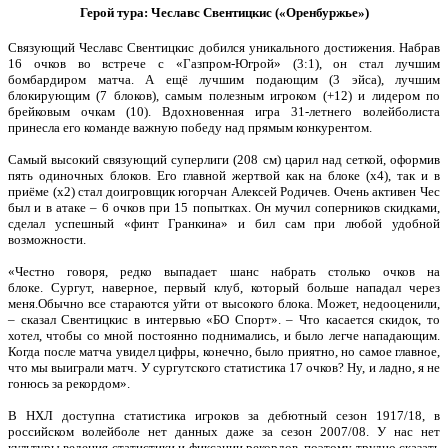
Герой тура: Чеславс Свентицкис («Оренбуржье»)
Связующий Чеславс Свентицкис добился уникального достижения. Набрав
16 очков во встрече с «Газпром-Югрой» (3:1), он стал лучшим
бомбардиром матча. А ещё лучшим подающим (3 эйса), лучшим
блокирующим (7 блоков), самым полезным игроком (+12) и лидером по
брейковым очкам (10). Вдохновенная игра 31-летнего волейболиста
принесла его команде важную победу над прямым конкурентом.
Самый высокий связующий суперлиги (208 см) царил над сеткой, оформив
пять одиночных блоков. Его главной жертвой как на блоке (х4), так и в
приёме (х2) стал доигровщик югорчан Алексей Родичев. Очень активен Чес
был и в атаке – 6 очков при 15 попытках. Он мучил соперников скидками,
сделал успешный «финт Гранкина» и бил сам при любой удобной
возможности.
«Честно говоря, редко выпадает шанс набрать столько очков на
блоке. Сургут, наверное, первый клуб, который больше нападал через
меня.Обычно все стараются уйти от высокого блока. Может, недооценили,
– сказал Свентицкис в интервью «БО Спорт». – Что касается скидок, то
хотел, чтобы со мной постоянно поднимались, и было легче нападающим.
Когда после матча увидел цифры, конечно, было приятно, но самое главное,
что мы выиграли матч. У сургутского статистика 17 очков? Ну, и ладно, я не
гонюсь за рекордом».
В НХЛ доступна статистика игроков за дебютный сезон 1917/18, в
российском волейболе нет данных даже за сезон 2007/08. У нас нет
культуры ведения статистики и фиксации рекордов, поэтому трудно сказать