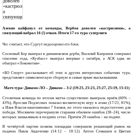
Алекно кайфанул от команды, Вербов доволен «кастрюлями», а
связующий набрал 16 (!) очков. Итоги 17-го тура суперлиги
Чес считает, что Сургут недооценил его блок.
Сосновый Бор выиграл в динамовском дерби, Василий Капранов совершил
спасение года, «Кузбасс» выиграл впервые с октября, а АСК едва не
обыграл «Локомотив».
«БО Спорт» рассказывает об этих и других интересных событиях тура,
представляет символическую сборную и самые яркие высказывания.
Матч тура: Динамо-ЛО – Динамо – 3:2 (19:25, 25:23, 25:27, 25:19, 15:11)
Столичная команда по итогам матча существенно выиграла приём (60% –
43%), Ярослав Подлесных показал космическую игру в атаке (17/21, 81%),
а Илья Власов наштамповал 7 блоков, но этого оказалось недостаточно для
победы. Москвичи перечеркнули старания обилием ошибок (38–24), число
которых зашкаливало в поздних сетах. Причём 29 ошибок – на подаче.
В четвёртой партии хозяева площадки совершили решающий рывок на
подачах Павла Авдоченко (14:12 – 18:12). Антон Семышев и Цветан