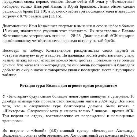
передачами своих первых темпов. После счёта 8:9 очки у «Локомотива»
набирали только Дмитрий Лызик и Юрий Бражнюк. Лызик эйсом сделал
решающий брейк (12:10), а Бражнюк забил три последних мяча и завершил
встречу с 87% реализации (13/15).
Диагональный Илья Казаченков впервые в нынешнем сезоне набрал больше
15 очков, значительно улучшив этот показатель. Их перестрелка с Павлом
Железняковым завершилась вничью – 28:28. Диагональный АСК шикарно
провёл концовку четвёртого сета, переведя встречу на тай-брейк.
Несмотря на победу, Константинов раскритиковал своих парней за
«отвратительную» игру в защите. На площадке гостей действительно упало
немало лёгких мячей, которые можно было достать, приложив чуть больше
усилий. Что касается нижегородцев, то они очень постарались и благодаря
добытому очку в матче с фаворитом ушли с последнего места в турнирной
таблице.
Ротация тура: Волков дал игровое время резервистам
У «Белогорья» будут самые большие новогодние каникулы в суперлиге. 16
декабря команда уже провела свой последний матч в 2024 году. Всё из-за
того, что в следующем туре белгородцы должны были играть с
«Шахтёром». Следующий матч у «львов» только 5 января – против АСК.
Три недели на отдых, восстановление от повреждений и полноценные
тренировки.
Во встрече с «Новой» (3:0) главный тренер «Белогорья» Александр
Волковдал проявить себя резервистам. Хотя стартовый сет команда всё-таки