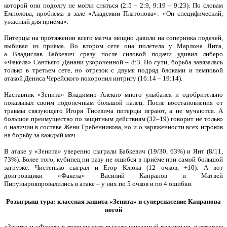
которой они подолгу не могли сняться (2:5 – 2:9, 9:19 – 9:23). По словам
Емполова, проблема в зале «Академии Платонова»: «Он специфический,
ужасный для приёма».
Питерцы на протяжении всего матча мощно давили на соперника подачей,
выбивая из приёма. Во втором сете она полетела у Марлона Янта,
а Владислав Бабкевич сразу после силовой подачи удивил либеро
«Факела» Сантьяго Данани укороченной – 8:3. По сути, борьба завязалась
только в третьем сете, но отрезок с двумя подряд блоками и темповой
атакой Дениса Черейского похоронил интригу (16:14 – 19:14).
Наставник «Зенита» Владимир Алекно много улыбался и одобрительно
показывал своим подопечным большой палец. После восстановления от
травмы связующего Игоря Тисевича питерцы играют, а не мучаются. А
большое преимущество по защитным действиям (32–19) говорит не только
о наличии в составе Жени Гребенникова, но и о заряженности всех игроков
на борьбу за каждый мяч.
В атаке у «Зенита» уверенно сыграли Бабкевич (19/30, 63%) и Янт (8/11,
73%). Более того, кубинец ни разу не ошибся в приёме при самой большой
загрузке. Чистенько сыграл и Егор Клюка (12 очков, +10). А вот
доигровщики «Факела» Василий Капранов и Матвей
Пипуныровпровалились в атаке – у них по 5 очков и по 4 ошибки.
Розыгрыш тура: классная зашита «Зенита» и суперспасение Капранова
ногой
«Зенит» и «Факел» в третьем сете выдали шикарный розыгрыш, в котором