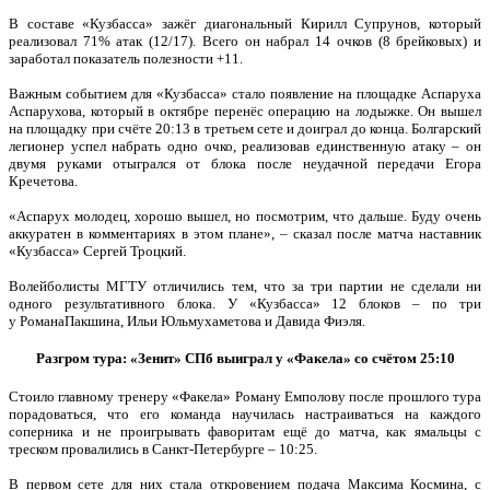
В составе «Кузбасса» зажёг диагональный Кирилл Супрунов, который
реализовал 71% атак (12/17). Всего он набрал 14 очков (8 брейковых) и
заработал показатель полезности +11.
Важным событием для «Кузбасса» стало появление на площадке Аспаруха
Аспарухова, который в октябре перенёс операцию на лодыжке. Он вышел
на площадку при счёте 20:13 в третьем сете и доиграл до конца. Болгарский
легионер успел набрать одно очко, реализовав единственную атаку – он
двумя руками отыгрался от блока после неудачной передачи Егора
Кречетова.
«Аспарух молодец, хорошо вышел, но посмотрим, что дальше. Буду очень
аккуратен в комментариях в этом плане», – сказал после матча наставник
«Кузбасса» Сергей Троцкий.
Волейболисты МГТУ отличились тем, что за три партии не сделали ни
одного результативного блока. У «Кузбасса» 12 блоков – по три
у РоманаПакшина, Ильи Юльмухаметова и Давида Фиэля.
Разгром тура: «Зенит» СПб выиграл у «Факела» со счётом 25:10
Стоило главному тренеру «Факела» Роману Емполову после прошлого тура
порадоваться, что его команда научилась настраиваться на каждого
соперника и не проигрывать фаворитам ещё до матча, как ямальцы с
треском провалились в Санкт-Петербурге – 10:25.
В первом сете для них стала откровением подача Максима Космина, с