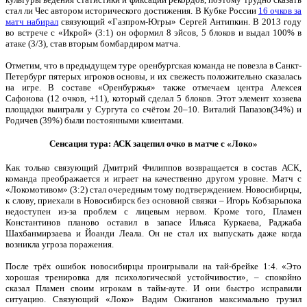
стал ли Чес автором исторического достижения. В Кубке России
16 очков за
матч набирал
связующий «Газпром-Югры» Сергей Антипкин. В 2013 году
во встрече с «Икрой» (3:1) он оформил 8 эйсов, 5 блоков и выдал 100% в
атаке (3/3), став вторым бомбардиром матча.
Отметим, что в предыдущем туре оренбургская команда не повезла в Санкт-
Петербург пятерых игроков основы, и их свежесть положительно сказалась
на игре. В составе «Оренбуржья» также отмечаем центра Алексея
Сафонова (12 очков, +11), который сделал 5 блоков. Этот элемент хозяева
площадки выиграли у Сургута со счётом 20–10. Виталий Папазов(34%) и
Родичев (39%) были постоянными клиентами.
Сенсация тура: АСК зацепил очко в матче с «Локо»
Как только связующий Дмитрий Филиппов возвращается в состав АСК,
команда преображается и играет на качественно другом уровне. Матч с
«Локомотивом» (3:2) стал очередным тому подтверждением. Новосибирцы,
к слову, приехали в Новосибирск без основной связки – Игорь Кобзарьпока
недоступен из-за проблем с лицевым нервом. Кроме того, Пламен
Константинов планово оставил в запасе Ильяса Куркаева, Раджаба
Шахбанмирзаева и Йоанди Леала. Он не стал их выпускать даже когда
возникла угроза поражения.
После трёх ошибок новосибирцы проигрывали на тай-брейке 1:4. «Это
хорошая тренировка для психологической устойчивости», – спокойно
сказал Пламен своим игрокам в тайм-ауте. И они быстро исправили
ситуацию. Связующий «Локо» Вадим Ожиганов максимально грузил