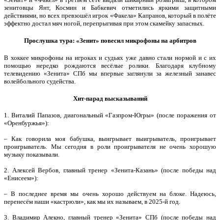
зенитовцы Янт, Космин и Бабкевич отметились яркими защитными
действиями, но всех превзошёл игрок «Факела» Капранов, который в полёте
эффектно достал мяч ногой, перепрыгивая при этом скамейку запасных.
Прослушка тура: «Зенит» повесил микрофоны на арбитров
В хоккее микрофоны на игроках и судьях уже давно стали нормой и с их
помощью нередко рождаются весёлые ролики. Благодаря клубному
телевидению «Зенита» СПб мы впервые заглянули за железный занавес
волейбольного судейства.
Хит-парад высказываний
1. Виталий Папазов, диагональный «Газпром-Югры» (после поражения от
«Оренбуржья»):
– Как говорила моя бабушка, выигрывает выигрыватель, проигрывает
проигрыватель. Мы сегодня в роли проигрывателя не очень хорошую
музыку показывали.
2. Алексей Вербов, главный тренер «Зенита-Казань» (после победы над
«Енисеем»):
– В последнее время мы очень хорошо действуем на блоке. Надеюсь,
перенесём наши «кастрюли», как мы их называем, в 2025-й год.
3. Владимир Алекно, главный тренер «Зенита» СПб (после победы над