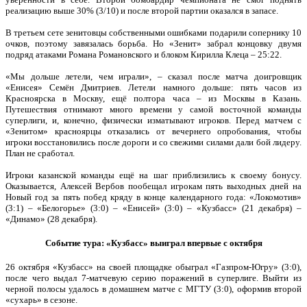
реализацию выше 30% (3/10) и после второй партии оказался в запасе.
В третьем сете зенитовцы собственными ошибками подарили сопернику 10
очков, поэтому завязалась борьба. Но «Зенит» забрал концовку двумя
подряд атаками Романа Романовского и блоком Кирилла Клеца – 25:22.
«Мы дольше летели, чем играли», – сказал после матча доигровщик
«Енисея» Семён Дмитриев. Летели намного дольше: пять часов из
Красноярска в Москву, ещё полтора часа – из Москвы в Казань.
Путешествия отнимают много времени у самой восточной команды
суперлиги, и, конечно, физически изматывают игроков. Перед матчем с
«Зенитом» красноярцы отказались от вечернего опробования, чтобы
игроки восстановились после дороги и со свежими силами дали бой лидеру.
План не сработал.
Игроки казанской команды ещё на шаг приблизились к своему бонусу.
Оказывается, Алексей Вербов пообещал игрокам пять выходных дней на
Новый год за пять побед кряду в конце календарного года: «Локомотив»
(3:1) – «Белогорье» (3:0) – «Енисей» (3:0) – «Кузбасс» (21 декабря) –
«Динамо» (28 декабря).
Событие тура: «Кузбасс» выиграл впервые с октября
26 октября «Кузбасс» на своей площадке обыграл «Газпром-Югру» (3:0),
после чего выдал 7-матчевую серию поражений в суперлиге. Выйти из
черной полосы удалось в домашнем матче с МГТУ (3:0), оформив второй
«сухарь» в сезоне.