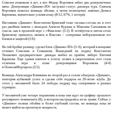
Соколов атаковали в аут, а вот Фёдор Воронков забил два доигровочных
мяча. Доигровщик «Динамо-ЛО» заслужил статус джокера тура. Сначала
Воронков помогал команде эйсами, а затем полноценно заменил Дениса
Бирюкова, значительно усилив атаку (8/12, 67%, 1 потеря).
Наставник «Динамо» Константин Брянский тоже тасовал состав, но в этот
раз двойная замена с выходом Алексея Кураша и Максима Сапожкова не
спасла, как в прошлой игре с «Факелом» (3:2). В четвёртом и пятом сетах
Брянскому пришлось менять и Власова – соперники нейтрализовали его
блоком и защитой (1/6).
На тай-брейке разницу сделал блок «Динамо-ЛО» (3–0), который в концовке
отловил Соколова и Семышева. Вышедший на подачу Константин
Тюшкевич предварительно дважды выбил из приёма либеро Евгения
Баранова. Еще одним ключом к успеху хозяев в укороченном сете стала
отличная игра в атаке доигровщиков Воронкова (4/4)
и ОсниэляМергарехо (2/2).
Команда Александра Климкина во второй раз в сезоне обыграла «Динамо»,
повторив кубковый успех и сделав себе подарок на 20-летие клуба. До
этого у москвичей было 24 победы подряд над соперником в разных
турнирах.
У москвичей уже четыре поражения и пока они идут по графику прошлого
регулярного чемпионата (8), в котором настрадались из-за травм. Сейчас у
«Динамо» полная обойма и более глубокий состав, но команда пока не
может выйти на проектную мощность.