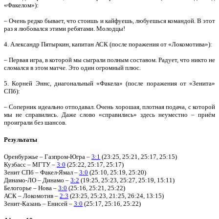
«Факелом»):
– Очень редко бывает, что стоишь и кайфуешь, любуешься командой. В этот
раз я любовался этими ребятами. Молодцы!
4. Александр Пятыркин, капитан АСК (после поражения от «Локомотива»):
– Первая игра, в которой мы сыграли полным составом. Радует, что никто не
сломался в этом матче. Это один огромный плюс.
5. Корней Эннс, диагональный «Факела» (после поражения от «Зенита»
СПб):
– Соперник идеально отподавал. Очень хорошая, плотная подача, с которой
мы не справились. Даже слово «справились» здесь неуместно – приём
проиграли без шансов.
Результаты
Оренбуржье – Газпром-Югра –
3:1
(23:25, 25:21, 25:17, 25:15)
Кузбасс – МГТУ –
3:0
(25:22, 25:17, 25:17)
Зенит СПб – Факел-Ямал –
3:0
(25:10, 25:19, 25:20)
Динамо-ЛО – Динамо –
3:2
(19:25, 25:23, 25:27, 25:19, 15:11)
Белогорье – Нова –
3:0
(25:16, 25:21, 25:22)
АСК – Локомотив –
2:3
(23:25, 25:23, 21:25, 26:24, 13:15)
Зенит-Казань – Енисей –
3:0
(25:17, 25:16, 25:22)