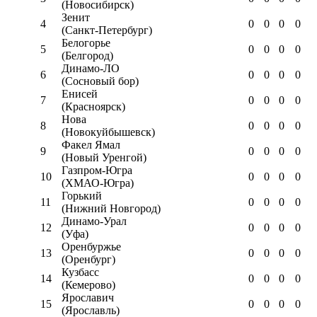
(Новосибирск)
Зенит
4
0
0
0
0
(Санкт-Петербург)
Белогорье
5
0
0
0
0
(Белгород)
Динамо-ЛО
6
0
0
0
0
(Сосновый бор)
Енисей
7
0
0
0
0
(Красноярск)
Нова
8
0
0
0
0
(Новокуйбышевск)
Факел Ямал
9
0
0
0
0
(Новый Уренгой)
Газпром-Югра
10
0
0
0
0
(ХМАО-Югра)
Горький
11
0
0
0
0
(Нижний Новгород)
Динамо-Урал
12
0
0
0
0
(Уфа)
Оренбуржье
13
0
0
0
0
(Оренбург)
Кузбасс
14
0
0
0
0
(Кемерово)
Ярославич
15
0
0
0
0
(Ярославль)