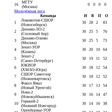
МГТУ
16
0
0
0
0
(Москва)
Молодёжная лига
Команда
И
В
П
О
Локомотив-CШОР
1
30
28
2
83
(Новосибирск)
Динамо-ЛО-2
2
30
25
5
76
(Сосновый бор)
Динамо-Олимп
3
30
25
5
73
(Москва)
Зенит-УОР
4
30
20
10
64
(Казань)
Зенит-2
5
30
19
11
52
(Санкт-Петербург)
ЮКИОР
6
30
18
12
54
(ХМАО-Югра)
СШОР Самотлор
7
30
18
12
52
(Нижневартовск)
Факел Ямал
8
30
17
13
54
(Новый Уренгой)
Нова-2
9
30
16
14
47
(Новокуйбышевск)
Горький-2
10
30
14
16
38
(Нижний Новгород)
Оренбуржье-УОР