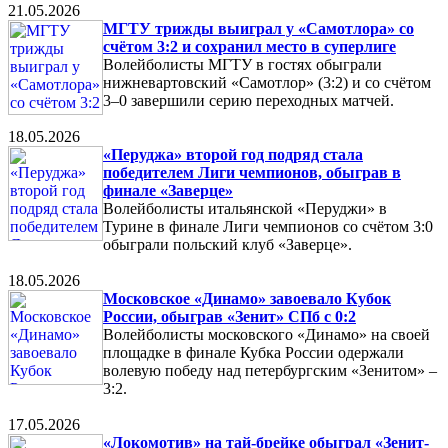
21.05.2026
МГТУ трижды выиграл у «Самотлора» со
счётом 3:2 и сохранил место в суперлиге
Волейболисты МГТУ в гостях обыграли
нижневартовский «Самотлор» (3:2) и со счётом
3–0 завершили серию переходных матчей.
18.05.2026
«Перуджа» второй год подряд стала
победителем Лиги чемпионов, обыграв в
финале «Заверце»
Волейболисты итальянской «Перуджи» в
Турине в финале Лиги чемпионов со счётом 3:0
обыграли польский клуб «Заверце».
18.05.2026
Московское «Динамо» завоевало Кубок
России, обыграв «Зенит» СПб с 0:2
Волейболисты московского «Динамо» на своей
площадке в финале Кубка России одержали
волевую победу над петербургским «Зенитом» –
3:2.
17.05.2026
«Локомотив» на тай-брейке обыграл «Зенит-