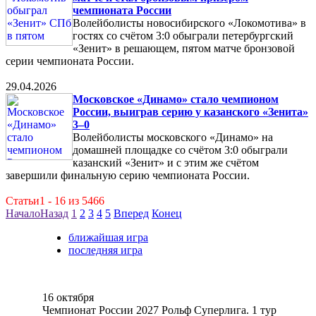
чемпионата России
Волейболисты новосибирского «Локомотива» в
гостях со счётом 3:0 обыграли петербургский
«Зенит» в решающем, пятом матче бронзовой
серии чемпионата России.
29.04.2026
Московское «Динамо» стало чемпионом
России, выиграв серию у казанского «Зенита»
3–0
Волейболисты московского «Динамо» на
домашней площадке со счётом 3:0 обыграли
казанский «Зенит» и с этим же счётом
завершили финальную серию чемпионата России.
Статьи1 - 16 из 5466
Начало
Назад
1
2
3
4
5
Вперед
Конец
ближайшая игра
последняя игра
16 октября
Чемпионат России 2027 Рольф Суперлига. 1 тур