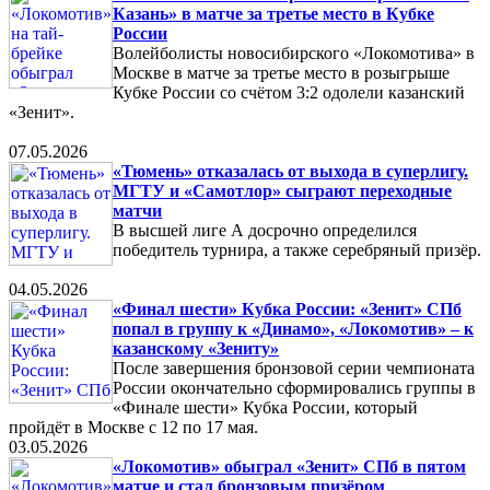
Казань» в матче за третье место в Кубке
России
Волейболисты новосибирского «Локомотива» в
Москве в матче за третье место в розыгрыше
Кубке России со счётом 3:2 одолели казанский
«Зенит».
07.05.2026
«Тюмень» отказалась от выхода в суперлигу.
МГТУ и «Самотлор» сыграют переходные
матчи
В высшей лиге А досрочно определился
победитель турнира, а также серебряный призёр.
04.05.2026
«Финал шести» Кубка России: «Зенит» СПб
попал в группу к «Динамо», «Локомотив» – к
казанскому «Зениту»
После завершения бронзовой серии чемпионата
России окончательно сформировались группы в
«Финале шести» Кубка России, который
пройдёт в Москве с 12 по 17 мая.
03.05.2026
«Локомотив» обыграл «Зенит» СПб в пятом
матче и стал бронзовым призёром