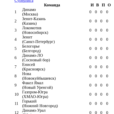
Суперлига
Команда
И
В
П
О
Динамо
1
0
0
0
0
(Москва)
Зенит-Казань
2
0
0
0
0
(Казань)
Локомотив
3
0
0
0
0
(Новосибирск)
Зенит
4
0
0
0
0
(Санкт-Петербург)
Белогорье
5
0
0
0
0
(Белгород)
Динамо-ЛО
6
0
0
0
0
(Сосновый бор)
Енисей
7
0
0
0
0
(Красноярск)
Нова
8
0
0
0
0
(Новокуйбышевск)
Факел Ямал
9
0
0
0
0
(Новый Уренгой)
Газпром-Югра
10
0
0
0
0
(ХМАО-Югра)
Горький
11
0
0
0
0
(Нижний Новгород)
Динамо-Урал
12
0
0
0
0