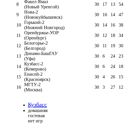
Факел Ямал
8
30
17
13
54
(Новый Уренгой)
Нова-2
9
30
16
14
47
(Новокуйбышевск)
Горький-2
10
30
14
16
38
(Нижний Новгород)
Оренбуржье-УОР
11
30
12
18
34
(Оренбург)
Белогорье-2
12
30
11
19
30
(Белгород)
Динамо-БашГАУ
13
30
6
24
23
(Уфа)
Кузбасс-2
14
30
6
24
18
(Кемерово)
Енисей-2
15
30
4
26
15
(Красноярск)
МГТУ-2
16
30
3
27
12
(Москва)
Кузбасс
домашняя
гостевая
нет игр