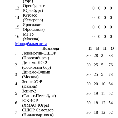
(Уфа)
Оренбуржье
13
0
0
0
0
(Оренбург)
Кузбасс
14
0
0
0
0
(Кемерово)
Ярославич
15
0
0
0
0
(Ярославль)
МГТУ
16
0
0
0
0
(Москва)
Молодёжная лига
Команда
И
В
П
О
Локомотив-CШОР
1
30
28
2
83
(Новосибирск)
Динамо-ЛО-2
2
30
25
5
76
(Сосновый бор)
Динамо-Олимп
3
30
25
5
73
(Москва)
Зенит-УОР
4
30
20
10
64
(Казань)
Зенит-2
5
30
19
11
52
(Санкт-Петербург)
ЮКИОР
6
30
18
12
54
(ХМАО-Югра)
СШОР Самотлор
7
30
18
12
52
(Нижневартовск)