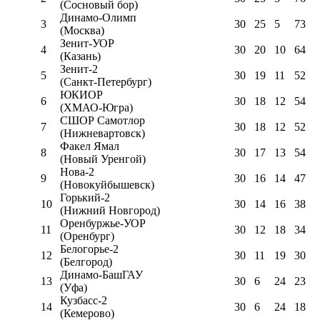
(Сосновый бор)
Динамо-Олимп
3
30
25
5
73
(Москва)
Зенит-УОР
4
30
20
10
64
(Казань)
Зенит-2
5
30
19
11
52
(Санкт-Петербург)
ЮКИОР
6
30
18
12
54
(ХМАО-Югра)
СШОР Самотлор
7
30
18
12
52
(Нижневартовск)
Факел Ямал
8
30
17
13
54
(Новый Уренгой)
Нова-2
9
30
16
14
47
(Новокуйбышевск)
Горький-2
10
30
14
16
38
(Нижний Новгород)
Оренбуржье-УОР
11
30
12
18
34
(Оренбург)
Белогорье-2
12
30
11
19
30
(Белгород)
Динамо-БашГАУ
13
30
6
24
23
(Уфа)
Кузбасс-2
14
30
6
24
18
(Кемерово)