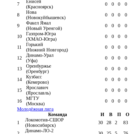
Енисей
7
0
0
0
0
(Красноярск)
Нова
8
0
0
0
0
(Новокуйбышевск)
Факел Ямал
9
0
0
0
0
(Новый Уренгой)
Газпром-Югра
10
0
0
0
0
(ХМАО-Югра)
Горький
11
0
0
0
0
(Нижний Новгород)
Динамо-Урал
12
0
0
0
0
(Уфа)
Оренбуржье
13
0
0
0
0
(Оренбург)
Кузбасс
14
0
0
0
0
(Кемерово)
Ярославич
15
0
0
0
0
(Ярославль)
МГТУ
16
0
0
0
0
(Москва)
Молодёжная лига
Команда
И
В
П
О
Локомотив-CШОР
1
30
28
2
83
(Новосибирск)
Динамо-ЛО-2
2
30
25
5
76