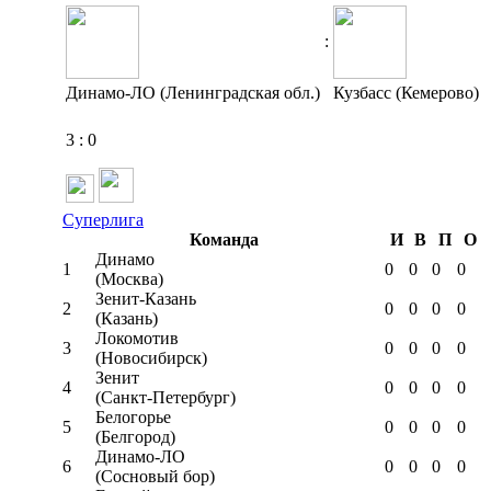
:
Динамо-ЛО (Ленинградская обл.)
Кузбасс (Кемерово)
3
:
0
Суперлига
Команда
И
В
П
О
Динамо
1
0
0
0
0
(Москва)
Зенит-Казань
2
0
0
0
0
(Казань)
Локомотив
3
0
0
0
0
(Новосибирск)
Зенит
4
0
0
0
0
(Санкт-Петербург)
Белогорье
5
0
0
0
0
(Белгород)
Динамо-ЛО
6
0
0
0
0
(Сосновый бор)