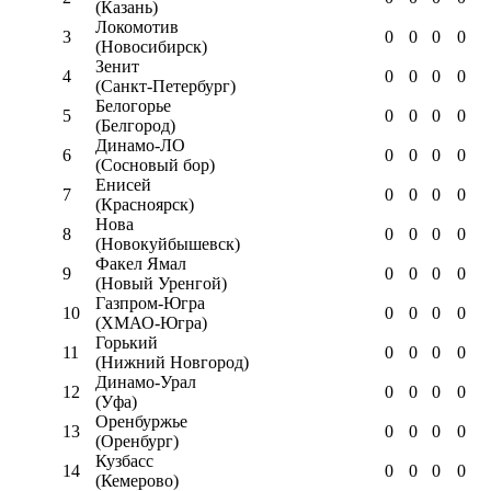
(Казань)
Локомотив
3
0
0
0
0
(Новосибирск)
Зенит
4
0
0
0
0
(Санкт-Петербург)
Белогорье
5
0
0
0
0
(Белгород)
Динамо-ЛО
6
0
0
0
0
(Сосновый бор)
Енисей
7
0
0
0
0
(Красноярск)
Нова
8
0
0
0
0
(Новокуйбышевск)
Факел Ямал
9
0
0
0
0
(Новый Уренгой)
Газпром-Югра
10
0
0
0
0
(ХМАО-Югра)
Горький
11
0
0
0
0
(Нижний Новгород)
Динамо-Урал
12
0
0
0
0
(Уфа)
Оренбуржье
13
0
0
0
0
(Оренбург)
Кузбасс
14
0
0
0
0
(Кемерово)