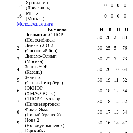
Ярославич
15
0
0
0
0
(Ярославль)
МГТУ
16
0
0
0
0
(Москва)
Молодёжная лига
Команда
И
В
П
О
Локомотив-CШОР
1
30
28
2
83
(Новосибирск)
Динамо-ЛО-2
2
30
25
5
76
(Сосновый бор)
Динамо-Олимп
3
30
25
5
73
(Москва)
Зенит-УОР
4
30
20
10
64
(Казань)
Зенит-2
5
30
19
11
52
(Санкт-Петербург)
ЮКИОР
6
30
18
12
54
(ХМАО-Югра)
СШОР Самотлор
7
30
18
12
52
(Нижневартовск)
Факел Ямал
8
30
17
13
54
(Новый Уренгой)
Нова-2
9
30
16
14
47
(Новокуйбышевск)
Горький-2