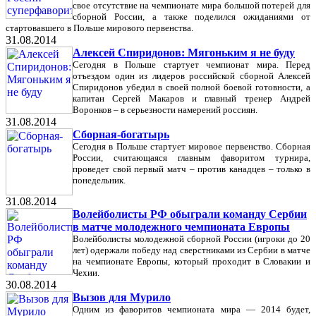
свое отсутствие на чемпионате мира большой потерей для
сборной России, а также поделился ожиданиями от
стартовавшего в Польше мирового первенства.
31.08.2014
Алексей Спиридонов: Мягоньким я не буду
Сегодня в Польше стартует чемпионат мира. Перед
отъездом один из лидеров российской сборной Алексей
Спиридонов убедил в своей полной боевой готовности, а
капитан Сергей Макаров и главный тренер Андрей
Воронков – в серьезности намерений россиян.
31.08.2014
Сборная-богатырь
Сегодня в Польше стартует мировое первенство. Сборная
России, считающаяся главным фаворитом турнира,
проведет свой первый матч – против канадцев – только в
понедельник.
31.08.2014
Волейболисты РФ обыграли команду Сербии
в матче молодежного чемпионата Европы
Волейболисты молодежной сборной России (игроки до 20
лет) одержали победу над сверстниками из Сербии в матче
на чемпионате Европы, который проходит в Словакии и
Чехии.
30.08.2014
Вызов для Мурило
Одним из фаворитов чемпионата мира — 2014 будет,