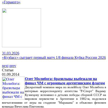
«Горького»
31.03.2026
«Кузбасс» сыграет первый матч 1/8 финала Кубка России 2026
next
prev
Статьи
01.09.2014
Олег Молибога: бразильцы выбежали на
финал ЧМ с огромным аргентинским флагом
Двукратный чемпион мира по волейболу Олег Молибога в
интервью корреспонденту агентства "Р-Спорт" Вадиму
Кузнецову вспомнил о деталях победы сборной СССР на
мировом первенстве в Аргентине в 1982-м, поделился
впечатлениями от игры на стадионе "Маракана" и объяснил феномен
команды Вячеслава Платонова.