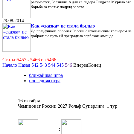
разумеется, Бразилия. А для её лидера Эндреса Мурило это
борьба за третье подряд золото.
29.08.2014
Как «сказка» не стала былью
До полуфинала сборная России с итальянским тренером не
добралась: путь ей преградила сербская команда.
Статьи5457 - 5466 из 5466
Начало
Назад
542
543
544
545
546
ВпередКонец
ближайшая игра
последняя игра
16 октября
Чемпионат России 2027 Рольф Суперлига. 1 тур
: