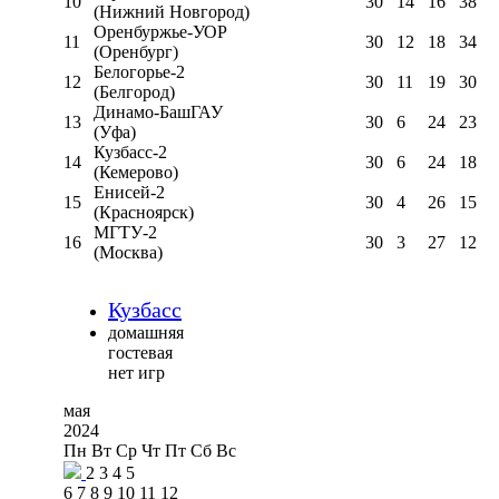
10
30
14
16
38
(Нижний Новгород)
Оренбуржье-УОР
11
30
12
18
34
(Оренбург)
Белогорье-2
12
30
11
19
30
(Белгород)
Динамо-БашГАУ
13
30
6
24
23
(Уфа)
Кузбасс-2
14
30
6
24
18
(Кемерово)
Енисей-2
15
30
4
26
15
(Красноярск)
МГТУ-2
16
30
3
27
12
(Москва)
Кузбасс
домашняя
гостевая
нет игр
мая
2024
Пн
Вт
Ср
Чт
Пт
Сб
Вс
2
3
4
5
6
7
8
9
10
11
12