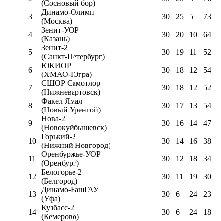
(Сосновый бор)
Динамо-Олимп
3
30
25
5
73
(Москва)
Зенит-УОР
4
30
20
10
64
(Казань)
Зенит-2
5
30
19
11
52
(Санкт-Петербург)
ЮКИОР
6
30
18
12
54
(ХМАО-Югра)
СШОР Самотлор
7
30
18
12
52
(Нижневартовск)
Факел Ямал
8
30
17
13
54
(Новый Уренгой)
Нова-2
9
30
16
14
47
(Новокуйбышевск)
Горький-2
10
30
14
16
38
(Нижний Новгород)
Оренбуржье-УОР
11
30
12
18
34
(Оренбург)
Белогорье-2
12
30
11
19
30
(Белгород)
Динамо-БашГАУ
13
30
6
24
23
(Уфа)
Кузбасс-2
14
30
6
24
18
(Кемерово)