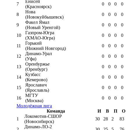
Енисей
7
0
0
0
0
(Красноярск)
Нова
8
0
0
0
0
(Новокуйбышевск)
Факел Ямал
9
0
0
0
0
(Новый Уренгой)
Газпром-Югра
10
0
0
0
0
(ХМАО-Югра)
Горький
11
0
0
0
0
(Нижний Новгород)
Динамо-Урал
12
0
0
0
0
(Уфа)
Оренбуржье
13
0
0
0
0
(Оренбург)
Кузбасс
14
0
0
0
0
(Кемерово)
Ярославич
15
0
0
0
0
(Ярославль)
МГТУ
16
0
0
0
0
(Москва)
Молодёжная лига
Команда
И
В
П
О
Локомотив-CШОР
1
30
28
2
83
(Новосибирск)
Динамо-ЛО-2
2
30
25
5
76