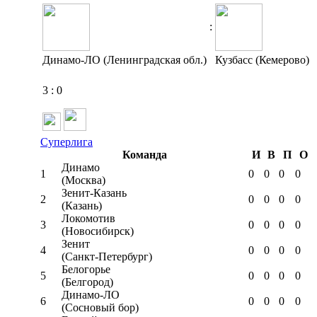
:
Динамо-ЛО (Ленинградская обл.)
Кузбасс (Кемерово)
3
:
0
Суперлига
Команда
И
В
П
О
Динамо
1
0
0
0
0
(Москва)
Зенит-Казань
2
0
0
0
0
(Казань)
Локомотив
3
0
0
0
0
(Новосибирск)
Зенит
4
0
0
0
0
(Санкт-Петербург)
Белогорье
5
0
0
0
0
(Белгород)
Динамо-ЛО
6
0
0
0
0
(Сосновый бор)