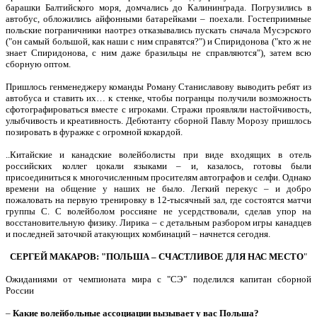
барашки Балтийского моря, домчались до Калининграда. Погрузились в
автобус, обложились айфонными батарейками – поехали. Гостеприимные
польские пограничники наотрез отказывались пускать сначала Мусэрского
("он самый большой, как наши с ним справятся?") и Спиридонова ("кто ж не
знает Спиридонова, с ним даже бразильцы не справляются"), затем всю
сборную оптом.
Пришлось генменеджеру команды Роману Станиславову выводить ребят из
автобуса и ставить их… к стенке, чтобы погранцы получили возможность
сфотографироваться вместе с игроками. Стражи проявляли настойчивость,
улыбчивость и креативность. Дебютанту сборной Павлу Морозу пришлось
позировать в фуражке с огромной кокардой.
..Китайские и канадские волейболисты при виде входящих в отель
российских коллег цокали языками – и, казалось, готовы были
присоединиться к многочисленным просителям автографов и селфи. Однако
времени на общение у наших не было. Легкий перекус – и добро
пожаловать на первую тренировку в 12-тысячный зал, где состоятся матчи
группы С. С волейболом россияне не усердствовали, сделав упор на
восстановительную физику. Лирика – с детальным разбором игры канадцев
и последней заточкой атакующих комбинаций – начнется сегодня.
СЕРГЕЙ МАКАРОВ: "ПОЛЬША – СЧАСТЛИВОЕ ДЛЯ НАС МЕСТО
"
Ожиданиями от чемпионата мира с "СЭ" поделился капитан сборной
России
–
Какие волейбольные ассоциации вызывает у вас Польша?