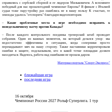
справились с сербской сборной и ее лидером Мильковичем. А вспомните
победный для нас прошлогодний чемпионат Европы? В финале с Италией
судьи тоже пару-тройку раз ошиблись не в нашу пользу К счастью, те
эпизоды удалось "отспорить" благодаря видеоповторам.
–
Какие проблемные места в игре необходимо исправить к
понедельничному матчу против Канады?
– После каждого контрольного поединка тренерский штаб проводит
собрания. Один из важных моментов, на который делался упор: мы
недостаточно эффективны в ситуациях, когда соперники просто
перекидывают мяч на нашу сторону. Также наставники корректировали
ошибки в защите, подсказывали, кто в какой точке площадки должен
находиться. Надеюсь, работа над ошибками не прошла даром.
Материал портала "Спорт-Экспресс"
ближайшая игра
последняя игра
16 октября
Чемпионат России 2027 Рольф Суперлига. 1 тур