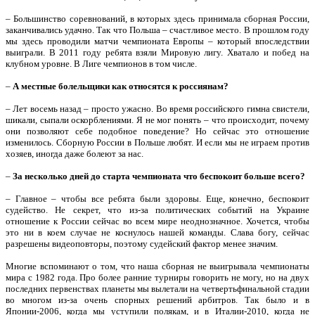
– Большинство соревнований, в которых здесь принимала сборная России,
заканчивались удачно. Так что Польша – счастливое место. В прошлом году
мы здесь проводили матчи чемпионата Европы – который впоследствии
выиграли. В 2011 году ребята взяли Мировую лигу. Хватало и побед на
клубном уровне. В Лиге чемпионов в том числе.
–
А местные болельщики как относятся к россиянам?
– Лет восемь назад – просто ужасно. Во время российского гимна свистели,
шикали, сыпали оскорблениями. Я не мог понять – что происходит, почему
они позволяют себе подобное поведение? Но сейчас это отношение
изменилось. Сборную России в Польше любят. И если мы не играем против
хозяев, иногда даже болеют за нас.
–
За несколько дней до старта чемпионата что беспокоит больше всего?
– Главное – чтобы все ребята были здоровы. Еще, конечно, беспокоит
судейство. Не секрет, что из-за политических событий на Украине
отношение к России сейчас во всем мире неоднозначное. Хочется, чтобы
это ни в коем случае не коснулось нашей команды. Слава богу, сейчас
разрешены видеоповторы, поэтому судейский фактор менее значим.
Многие вспоминают о том, что наша сборная не выигрывала чемпионаты
мира с 1982 года. Про более ранние турниры говорить не могу, но на двух
последних первенствах планеты мы вылетали на четвертьфинальной стадии
во многом из-за очень спорных решений арбитров. Так было и в
Японии-2006, когда мы уступили полякам, и в Италии-2010, когда не