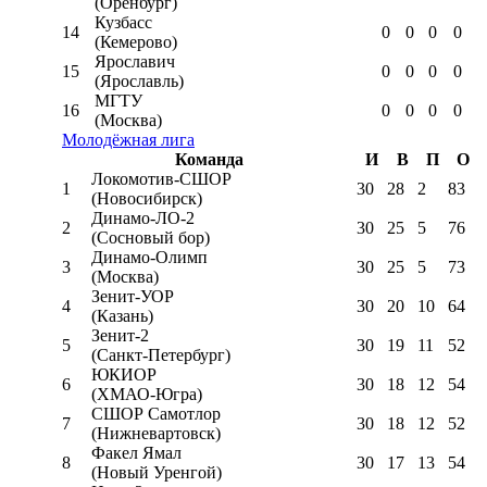
(Оренбург)
Кузбасс
14
0
0
0
0
(Кемерово)
Ярославич
15
0
0
0
0
(Ярославль)
МГТУ
16
0
0
0
0
(Москва)
Молодёжная лига
Команда
И
В
П
О
Локомотив-CШОР
1
30
28
2
83
(Новосибирск)
Динамо-ЛО-2
2
30
25
5
76
(Сосновый бор)
Динамо-Олимп
3
30
25
5
73
(Москва)
Зенит-УОР
4
30
20
10
64
(Казань)
Зенит-2
5
30
19
11
52
(Санкт-Петербург)
ЮКИОР
6
30
18
12
54
(ХМАО-Югра)
СШОР Самотлор
7
30
18
12
52
(Нижневартовск)
Факел Ямал
8
30
17
13
54
(Новый Уренгой)