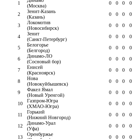
Динамо
1
0
0
0
0
(Москва)
Зенит-Казань
2
0
0
0
0
(Казань)
Локомотив
3
0
0
0
0
(Новосибирск)
Зенит
4
0
0
0
0
(Санкт-Петербург)
Белогорье
5
0
0
0
0
(Белгород)
Динамо-ЛО
6
0
0
0
0
(Сосновый бор)
Енисей
7
0
0
0
0
(Красноярск)
Нова
8
0
0
0
0
(Новокуйбышевск)
Факел Ямал
9
0
0
0
0
(Новый Уренгой)
Газпром-Югра
10
0
0
0
0
(ХМАО-Югра)
Горький
11
0
0
0
0
(Нижний Новгород)
Динамо-Урал
12
0
0
0
0
(Уфа)
Оренбуржье
13
0
0
0
0