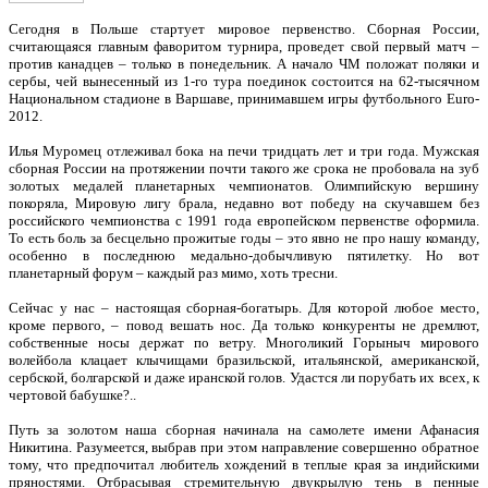
Сегодня в Польше стартует мировое первенство. Сборная России,
считающаяся главным фаворитом турнира, проведет свой первый матч –
против канадцев – только в понедельник. А начало ЧМ положат поляки и
сербы, чей вынесенный из 1-го тура поединок состоится на 62-тысячном
Национальном стадионе в Варшаве, принимавшем игры футбольного Euro-
2012.
Илья Муромец отлеживал бока на печи тридцать лет и три года. Мужская
сборная России на протяжении почти такого же срока не пробовала на зуб
золотых медалей планетарных чемпионатов. Олимпийскую вершину
покоряла, Мировую лигу брала, недавно вот победу на скучавшем без
российского чемпионства с 1991 года европейском первенстве оформила.
То есть боль за бесцельно прожитые годы – это явно не про нашу команду,
особенно в последнюю медально-добычливую пятилетку. Но вот
планетарный форум – каждый раз мимо, хоть тресни.
Сейчас у нас – настоящая сборная-богатырь. Для которой любое место,
кроме первого, – повод вешать нос. Да только конкуренты не дремлют,
собственные носы держат по ветру. Многоликий Горыныч мирового
волейбола клацает клычищами бразильской, итальянской, американской,
сербской, болгарской и даже иранской голов. Удастся ли порубать их всех, к
чертовой бабушке?..
Путь за золотом наша сборная начинала на самолете имени Афанасия
Никитина. Разумеется, выбрав при этом направление совершенно обратное
тому, что предпочитал любитель хождений в теплые края за индийскими
пряностями. Отбрасывая стремительную двукрылую тень в пенные