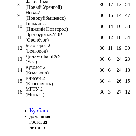
Факел Ямал
8
30
17
13
54
(Новый Уренгой)
Нова-2
9
30
16
14
47
(Новокуйбышевск)
Горький-2
10
30
14
16
38
(Нижний Новгород)
Оренбуржье-УОР
11
30
12
18
34
(Оренбург)
Белогорье-2
12
30
11
19
30
(Белгород)
Динамо-БашГАУ
13
30
6
24
23
(Уфа)
Кузбасс-2
14
30
6
24
18
(Кемерово)
Енисей-2
15
30
4
26
15
(Красноярск)
МГТУ-2
16
30
3
27
12
(Москва)
Кузбасс
домашняя
гостевая
нет игр