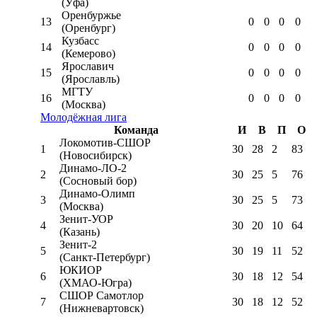
(Уфа)
Оренбуржье
13
0
0
0
0
(Оренбург)
Кузбасс
14
0
0
0
0
(Кемерово)
Ярославич
15
0
0
0
0
(Ярославль)
МГТУ
16
0
0
0
0
(Москва)
Молодёжная лига
Команда
И
В
П
О
Локомотив-CШОР
1
30
28
2
83
(Новосибирск)
Динамо-ЛО-2
2
30
25
5
76
(Сосновый бор)
Динамо-Олимп
3
30
25
5
73
(Москва)
Зенит-УОР
4
30
20
10
64
(Казань)
Зенит-2
5
30
19
11
52
(Санкт-Петербург)
ЮКИОР
6
30
18
12
54
(ХМАО-Югра)
СШОР Самотлор
7
30
18
12
52
(Нижневартовск)