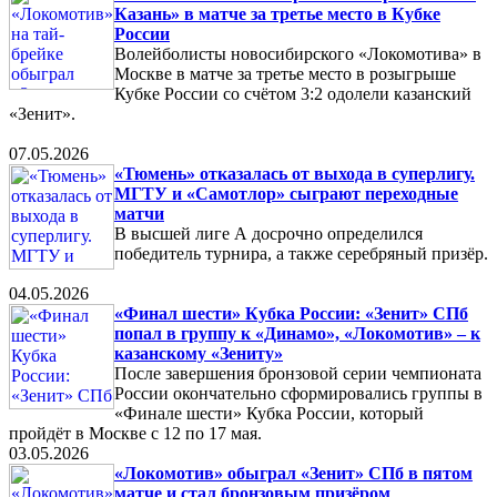
Казань» в матче за третье место в Кубке
России
Волейболисты новосибирского «Локомотива» в
Москве в матче за третье место в розыгрыше
Кубке России со счётом 3:2 одолели казанский
«Зенит».
07.05.2026
«Тюмень» отказалась от выхода в суперлигу.
МГТУ и «Самотлор» сыграют переходные
матчи
В высшей лиге А досрочно определился
победитель турнира, а также серебряный призёр.
04.05.2026
«Финал шести» Кубка России: «Зенит» СПб
попал в группу к «Динамо», «Локомотив» – к
казанскому «Зениту»
После завершения бронзовой серии чемпионата
России окончательно сформировались группы в
«Финале шести» Кубка России, который
пройдёт в Москве с 12 по 17 мая.
03.05.2026
«Локомотив» обыграл «Зенит» СПб в пятом
матче и стал бронзовым призёром