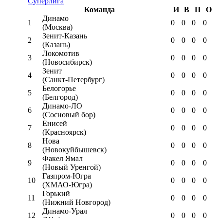
Суперлига
Команда
И
В
П
О
Динамо
1
0
0
0
0
(Москва)
Зенит-Казань
2
0
0
0
0
(Казань)
Локомотив
3
0
0
0
0
(Новосибирск)
Зенит
4
0
0
0
0
(Санкт-Петербург)
Белогорье
5
0
0
0
0
(Белгород)
Динамо-ЛО
6
0
0
0
0
(Сосновый бор)
Енисей
7
0
0
0
0
(Красноярск)
Нова
8
0
0
0
0
(Новокуйбышевск)
Факел Ямал
9
0
0
0
0
(Новый Уренгой)
Газпром-Югра
10
0
0
0
0
(ХМАО-Югра)
Горький
11
0
0
0
0
(Нижний Новгород)
Динамо-Урал
12
0
0
0
0