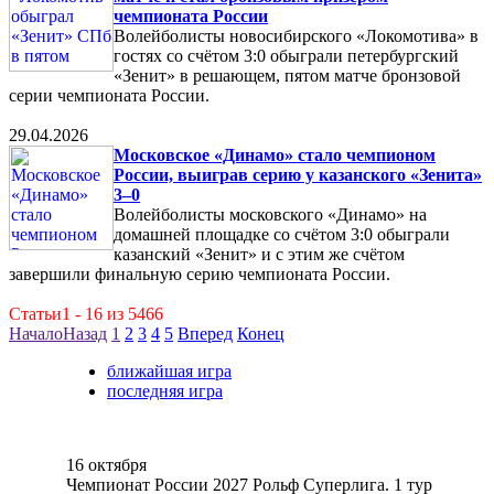
чемпионата России
Волейболисты новосибирского «Локомотива» в
гостях со счётом 3:0 обыграли петербургский
«Зенит» в решающем, пятом матче бронзовой
серии чемпионата России.
29.04.2026
Московское «Динамо» стало чемпионом
России, выиграв серию у казанского «Зенита»
3–0
Волейболисты московского «Динамо» на
домашней площадке со счётом 3:0 обыграли
казанский «Зенит» и с этим же счётом
завершили финальную серию чемпионата России.
Статьи1 - 16 из 5466
Начало
Назад
1
2
3
4
5
Вперед
Конец
ближайшая игра
последняя игра
16 октября
Чемпионат России 2027 Рольф Суперлига. 1 тур