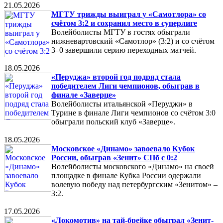
21.05.2026
МГТУ трижды выиграл у «Самотлора» со
счётом 3:2 и сохранил место в суперлиге
Волейболисты МГТУ в гостях обыграли
нижневартовский «Самотлор» (3:2) и со счётом
3–0 завершили серию переходных матчей.
18.05.2026
«Перуджа» второй год подряд стала
победителем Лиги чемпионов, обыграв в
финале «Заверце»
Волейболисты итальянской «Перуджи» в
Турине в финале Лиги чемпионов со счётом 3:0
обыграли польский клуб «Заверце».
18.05.2026
Московское «Динамо» завоевало Кубок
России, обыграв «Зенит» СПб с 0:2
Волейболисты московского «Динамо» на своей
площадке в финале Кубка России одержали
волевую победу над петербургским «Зенитом» –
3:2.
17.05.2026
«Локомотив» на тай-брейке обыграл «Зенит-