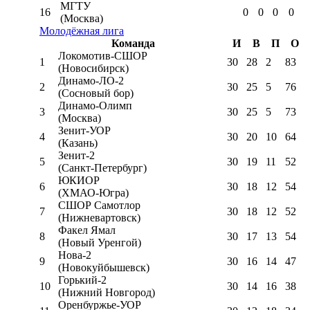
МГТУ
16
0
0
0
0
(Москва)
Молодёжная лига
Команда
И
В
П
О
Локомотив-CШОР
1
30
28
2
83
(Новосибирск)
Динамо-ЛО-2
2
30
25
5
76
(Сосновый бор)
Динамо-Олимп
3
30
25
5
73
(Москва)
Зенит-УОР
4
30
20
10
64
(Казань)
Зенит-2
5
30
19
11
52
(Санкт-Петербург)
ЮКИОР
6
30
18
12
54
(ХМАО-Югра)
СШОР Самотлор
7
30
18
12
52
(Нижневартовск)
Факел Ямал
8
30
17
13
54
(Новый Уренгой)
Нова-2
9
30
16
14
47
(Новокуйбышевск)
Горький-2
10
30
14
16
38
(Нижний Новгород)
Оренбуржье-УОР