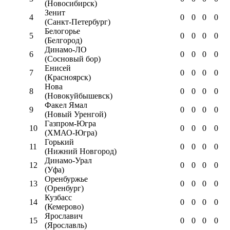
(Новосибирск)
Зенит
4
0
0
0
0
(Санкт-Петербург)
Белогорье
5
0
0
0
0
(Белгород)
Динамо-ЛО
6
0
0
0
0
(Сосновый бор)
Енисей
7
0
0
0
0
(Красноярск)
Нова
8
0
0
0
0
(Новокуйбышевск)
Факел Ямал
9
0
0
0
0
(Новый Уренгой)
Газпром-Югра
10
0
0
0
0
(ХМАО-Югра)
Горький
11
0
0
0
0
(Нижний Новгород)
Динамо-Урал
12
0
0
0
0
(Уфа)
Оренбуржье
13
0
0
0
0
(Оренбург)
Кузбасс
14
0
0
0
0
(Кемерово)
Ярославич
15
0
0
0
0
(Ярославль)