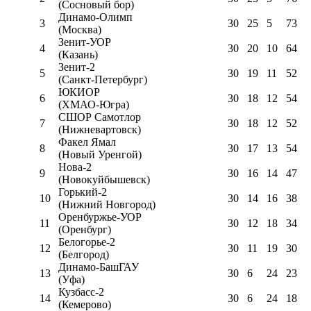
(Сосновый бор)
Динамо-Олимп
3
30
25
5
73
(Москва)
Зенит-УОР
4
30
20
10
64
(Казань)
Зенит-2
5
30
19
11
52
(Санкт-Петербург)
ЮКИОР
6
30
18
12
54
(ХМАО-Югра)
СШОР Самотлор
7
30
18
12
52
(Нижневартовск)
Факел Ямал
8
30
17
13
54
(Новый Уренгой)
Нова-2
9
30
16
14
47
(Новокуйбышевск)
Горький-2
10
30
14
16
38
(Нижний Новгород)
Оренбуржье-УОР
11
30
12
18
34
(Оренбург)
Белогорье-2
12
30
11
19
30
(Белгород)
Динамо-БашГАУ
13
30
6
24
23
(Уфа)
Кузбасс-2
14
30
6
24
18
(Кемерово)