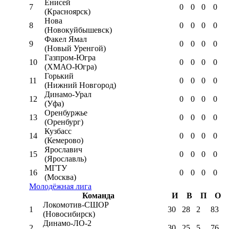
Енисей
7
0
0
0
0
(Красноярск)
Нова
8
0
0
0
0
(Новокуйбышевск)
Факел Ямал
9
0
0
0
0
(Новый Уренгой)
Газпром-Югра
10
0
0
0
0
(ХМАО-Югра)
Горький
11
0
0
0
0
(Нижний Новгород)
Динамо-Урал
12
0
0
0
0
(Уфа)
Оренбуржье
13
0
0
0
0
(Оренбург)
Кузбасс
14
0
0
0
0
(Кемерово)
Ярославич
15
0
0
0
0
(Ярославль)
МГТУ
16
0
0
0
0
(Москва)
Молодёжная лига
Команда
И
В
П
О
Локомотив-CШОР
1
30
28
2
83
(Новосибирск)
Динамо-ЛО-2
2
30
25
5
76