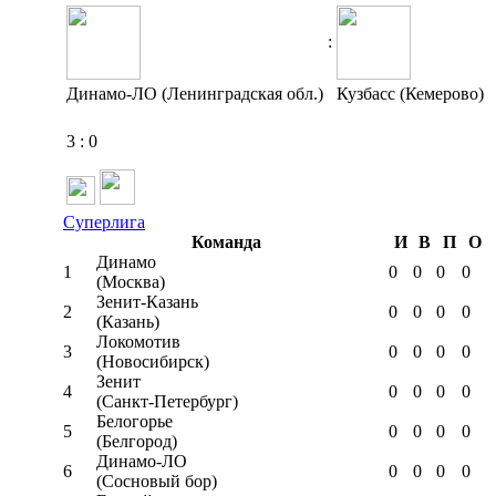
:
Динамо-ЛО (Ленинградская обл.)
Кузбасс (Кемерово)
3
:
0
Суперлига
Команда
И
В
П
О
Динамо
1
0
0
0
0
(Москва)
Зенит-Казань
2
0
0
0
0
(Казань)
Локомотив
3
0
0
0
0
(Новосибирск)
Зенит
4
0
0
0
0
(Санкт-Петербург)
Белогорье
5
0
0
0
0
(Белгород)
Динамо-ЛО
6
0
0
0
0
(Сосновый бор)