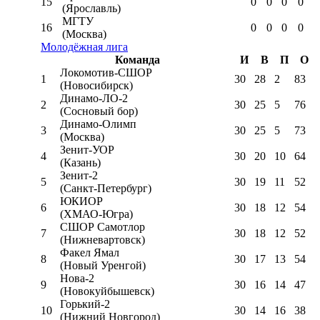
15
0
0
0
0
(Ярославль)
МГТУ
16
0
0
0
0
(Москва)
Молодёжная лига
Команда
И
В
П
О
Локомотив-CШОР
1
30
28
2
83
(Новосибирск)
Динамо-ЛО-2
2
30
25
5
76
(Сосновый бор)
Динамо-Олимп
3
30
25
5
73
(Москва)
Зенит-УОР
4
30
20
10
64
(Казань)
Зенит-2
5
30
19
11
52
(Санкт-Петербург)
ЮКИОР
6
30
18
12
54
(ХМАО-Югра)
СШОР Самотлор
7
30
18
12
52
(Нижневартовск)
Факел Ямал
8
30
17
13
54
(Новый Уренгой)
Нова-2
9
30
16
14
47
(Новокуйбышевск)
Горький-2
10
30
14
16
38
(Нижний Новгород)