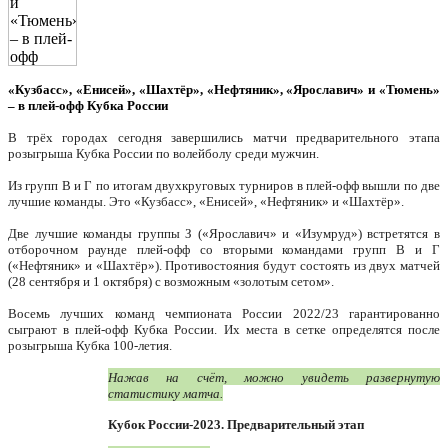
«Кузбасс», «Енисей», «Шахтёр», «Нефтяник», «Ярославич» и «Тюмень»
– в плей-офф Кубка России
В трёх городах сегодня завершились матчи предварительного этапа
розыгрыша Кубка России по волейболу среди мужчин.
Из групп В и Г по итогам двухкруговых турниров в плей-офф вышли по две
лучшие команды. Это «Кузбасс», «Енисей», «Нефтяник» и «Шахтёр».
Две лучшие команды группы З («Ярославич» и «Изумруд») встретятся в
отборочном раунде плей-офф со вторыми командами групп В и Г
(«Нефтяник» и «Шахтёр»). Противостояния будут состоять из двух матчей
(28 сентября и 1 октября) с возможным «золотым сетом».
Восемь лучших команд чемпионата России 2022/23 гарантированно
сыграют в плей-офф Кубка России. Их места в сетке определятся после
розыгрыша Кубка 100-летия.
Нажав на счёт, можно увидеть развернутую
статистику матча.
Кубок России-2023. Предварительный этап