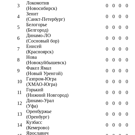
Локомотив
3
0
0
0
0
(Новосибирск)
Зенит
4
0
0
0
0
(Санкт-Петербург)
Белогорье
5
0
0
0
0
(Белгород)
Динамо-ЛО
6
0
0
0
0
(Сосновый бор)
Енисей
7
0
0
0
0
(Красноярск)
Нова
8
0
0
0
0
(Новокуйбышевск)
Факел Ямал
9
0
0
0
0
(Новый Уренгой)
Газпром-Югра
10
0
0
0
0
(ХМАО-Югра)
Горький
11
0
0
0
0
(Нижний Новгород)
Динамо-Урал
12
0
0
0
0
(Уфа)
Оренбуржье
13
0
0
0
0
(Оренбург)
Кузбасс
14
0
0
0
0
(Кемерово)
Ярославич