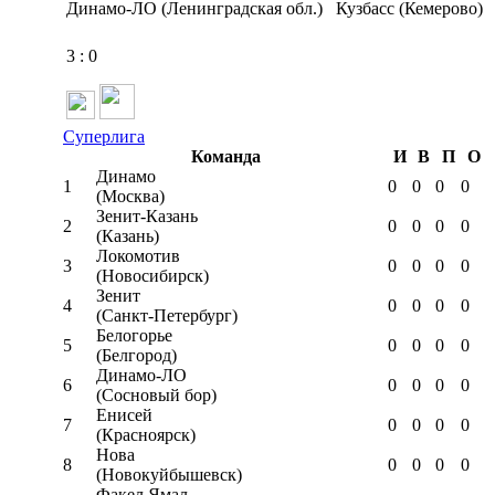
Динамо-ЛО (Ленинградская обл.)
Кузбасс (Кемерово)
3
:
0
Суперлига
Команда
И
В
П
О
Динамо
1
0
0
0
0
(Москва)
Зенит-Казань
2
0
0
0
0
(Казань)
Локомотив
3
0
0
0
0
(Новосибирск)
Зенит
4
0
0
0
0
(Санкт-Петербург)
Белогорье
5
0
0
0
0
(Белгород)
Динамо-ЛО
6
0
0
0
0
(Сосновый бор)
Енисей
7
0
0
0
0
(Красноярск)
Нова
8
0
0
0
0
(Новокуйбышевск)
Факел Ямал