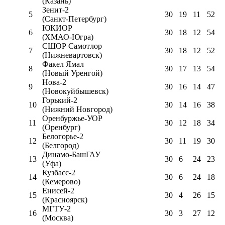
(Казань)
Зенит-2
5
30
19
11
52
(Санкт-Петербург)
ЮКИОР
6
30
18
12
54
(ХМАО-Югра)
СШОР Самотлор
7
30
18
12
52
(Нижневартовск)
Факел Ямал
8
30
17
13
54
(Новый Уренгой)
Нова-2
9
30
16
14
47
(Новокуйбышевск)
Горький-2
10
30
14
16
38
(Нижний Новгород)
Оренбуржье-УОР
11
30
12
18
34
(Оренбург)
Белогорье-2
12
30
11
19
30
(Белгород)
Динамо-БашГАУ
13
30
6
24
23
(Уфа)
Кузбасс-2
14
30
6
24
18
(Кемерово)
Енисей-2
15
30
4
26
15
(Красноярск)
МГТУ-2
16
30
3
27
12
(Москва)