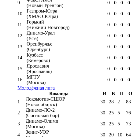
9
0
0
0
0
(Новый Уренгой)
Газпром-Югра
10
0
0
0
0
(ХМАО-Югра)
Горький
11
0
0
0
0
(Нижний Новгород)
Динамо-Урал
12
0
0
0
0
(Уфа)
Оренбуржье
13
0
0
0
0
(Оренбург)
Кузбасс
14
0
0
0
0
(Кемерово)
Ярославич
15
0
0
0
0
(Ярославль)
МГТУ
16
0
0
0
0
(Москва)
Молодёжная лига
Команда
И
В
П
О
Локомотив-CШОР
1
30
28
2
83
(Новосибирск)
Динамо-ЛО-2
2
30
25
5
76
(Сосновый бор)
Динамо-Олимп
3
30
25
5
73
(Москва)
Зенит-УОР
4
30
20
10
64