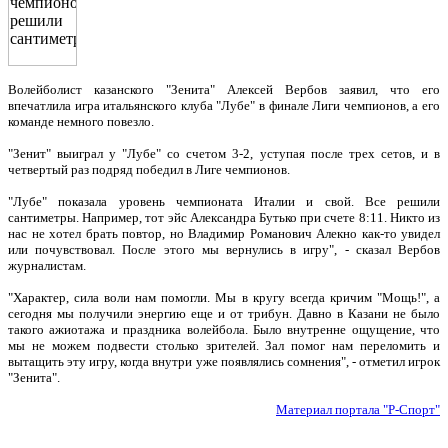
Волейболист казанского "Зенита" Алексей Вербов заявил, что его
впечатлила игра итальянского клуба "Лубе" в финале Лиги чемпионов, а его
команде немного повезло.
"Зенит" выиграл у "Лубе" со счетом 3-2, уступая после трех сетов, и в
четвертый раз подряд победил в Лиге чемпионов.
"Лубе" показала уровень чемпионата Италии и свой. Все решили
сантиметры. Например, тот эйс Александра Бутько при счете 8:11. Никто из
нас не хотел брать повтор, но Владимир Романович Алекно как-то увидел
или почувствовал. После этого мы вернулись в игру", - сказал Вербов
журналистам.
"Характер, сила воли нам помогли. Мы в кругу всегда кричим "Мощь!", а
сегодня мы получили энергию еще и от трибун. Давно в Казани не было
такого ажиотажа и праздника волейбола. Было внутренне ощущение, что
мы не можем подвести столько зрителей. Зал помог нам переломить и
вытащить эту игру, когда внутри уже появлялись сомнения", - отметил игрок
"Зенита".
Материал портала "Р-Спорт"