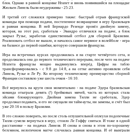
блок. Однако в равной концовке Нгапет и вновь появившийся на площадке
Жюльен Линель были неудержимы - 25:23.
И третий сет сложился примерно также: быстрый отрыв французской
команды при помощи подачи, постепенное возвращение в игру бразильцев
и равная концовка. В ней Бернардо Резенде провёл двойную замену,
которая, на этот раз, сработала - Эвандро отличился на подаче, а блок
закрыл Рузье, заработав единственный сетбол для сборной Бразилии.
Реализовать сетбол не вышло, и началось самое нервное в волейболе - игра
на балансе до первой ошибки, которую совершили французы.
Игра на встречных курсах продолжилась и на старте четвёртого сета, и
продолжалась она до первого технического перерыва, после чего на подаче
Нгапета французы мощно выдвинулись вперёд. Цифры на табло
трансформировались - с 9:8 до 14:8, а на сетке активно проявляли себя
Линель, Рузье и Ле Ру. Ко второму техническому преимущество сборной
Франции составляло уже шесть очков - 16:10.
Всё вернулось на круги своя моментально - на подаче Эдера бразильская
команда отыграла девять (!) брейковых мячей, часть из которых стала
эйсами блокирующего. Двойная замена Тилли не сработала, Эдер
продолжал подавать, и его не смущали ни тайм-ауты, ни замены, и счёт был
уже 20:16 в пользу Бразилии.
В это сложно поверить, но после столь оглушительной оплеухи подопечные
Тилли сумели вернуться в игру, стоило Ле Гоффу сняться. И тоже в одной
расстановке - на подачах Линеля. И снова и снова в этом по-хорошему
безумном, нелогичном матче случилась равная концовка. И её выиграли