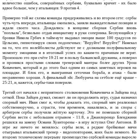
количество ошибок, совершённых сербами, буквально кричит - их было
вдвое больше, чем у итальянцев: 9 против 4.
Примерно той же схемы команды придерживались и во втором сете: сербы
чуть-чуть впереди, итальянцы окопались, заняли выжидательные позиции и
ждали своего часа. Дождались: в концовке сборная Сербии вновь
"поплыла", безвольно отдав инициативу в руки соперника. Беснующийся у
бровки Никола Грбич в тайм-ауте выдавал эмоции выше 100 градусов по
Цельсию, гипнотизируя своих подопечных: "Веруйте! Веруйте!" Намекал
на то, что его волейболисты действуют не с должными полуфинальному
моменту эмоциями и в итоговый успех по каким-то причинам не верят.
Произошло это при счёте 19:21 не в пользу балканской дружины, а поверил
и проникся простыми словами тренерской мантры более других Урош
Ковачевич, который и до этого был одним из самых заметных игроков на
площадке. И блок его, и выигранная сеточная борьба, и атака - были
несравненно хороши. А финальный эйс Любурича на сетболе ещё краше -
25:21, и, кажется, сербы-таки поверили.
Третий сет начался с неприятного столкновения Ковачевича и Зайцева под
сеткой. Пока Зайцев думал, сможет ли он продолжить игру, судья назначил
спорный мяч. Иван смог и, чтобы доказать это, спорный мяч реализовал
собственноручно, а страсти, тем временем, накалялись, и за споры с
арбитром сербы получили жёлтую карточку. Это не помешало сборной
Сербии вести с небольшим отрывом - 11:8, а Джанлоренцо Бленджини
решился на замену Османи Хуанторены - в игру вступил Олег Антонов. В
игре же ничего не менялось: сербы вели, а редкие брейковые мячи
отыгрывал итальянский тренер - видеоповторами, коих было немного. Ко
второму техническому перерыву преимущество сербской команды выросло