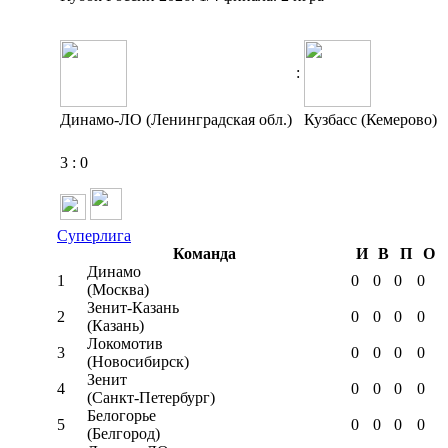
:
Динамо-ЛО (Ленинградская обл.)
Кузбасс (Кемерово)
3
:
0
Суперлига
Команда
И
В
П
О
Динамо
1
0
0
0
0
(Москва)
Зенит-Казань
2
0
0
0
0
(Казань)
Локомотив
3
0
0
0
0
(Новосибирск)
Зенит
4
0
0
0
0
(Санкт-Петербург)
Белогорье
5
0
0
0
0
(Белгород)