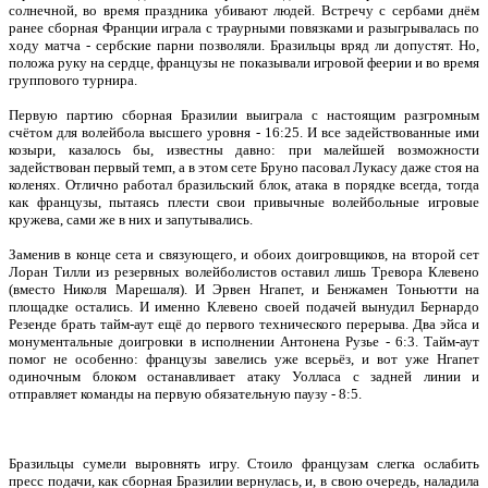
солнечной, во время праздника убивают людей. Встречу с сербами днём
ранее сборная Франции играла с траурными повязками и разыгрывалась по
ходу матча - сербские парни позволяли. Бразильцы вряд ли допустят. Но,
положа руку на сердце, французы не показывали игровой феерии и во время
группового турнира.
Первую партию сборная Бразилии выиграла с настоящим разгромным
счётом для волейбола высшего уровня - 16:25. И все задействованные ими
козыри, казалось бы, известны давно: при малейшей возможности
задействован первый темп, а в этом сете Бруно пасовал Лукасу даже стоя на
коленях. Отлично работал бразильский блок, атака в порядке всегда, тогда
как французы, пытаясь плести свои привычные волейбольные игровые
кружева, сами же в них и запутывались.
Заменив в конце сета и связующего, и обоих доигровщиков, на второй сет
Лоран Тилли из резервных волейболистов оставил лишь Тревора Клевено
(вместо Николя Марешаля). И Эрвен Нгапет, и Бенжамен Тоньютти на
площадке остались. И именно Клевено своей подачей вынудил Бернардо
Резенде брать тайм-аут ещё до первого технического перерыва. Два эйса и
монументальные доигровки в исполнении Антонена Рузье - 6:3. Тайм-аут
помог не особенно: французы завелись уже всерьёз, и вот уже Нгапет
одиночным блоком останавливает атаку Уолласа с задней линии и
отправляет команды на первую обязательную паузу - 8:5.
Бразильцы сумели выровнять игру. Стоило французам слегка ослабить
пресс подачи, как сборная Бразилии вернулась, и, в свою очередь, наладила