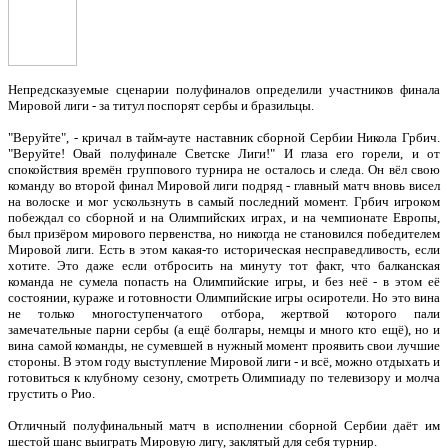
Непредсказуемые сценарии полуфиналов определили участников финала
Мировой лиги - за титул поспорят сербы и бразильцы.
"Веруйте", - кричал в тайм-ауте наставник сборной Сербии Никола Грбич.
"Веруйте! Овай полуфинале Светске Лиги!" И глаза его горели, и от
спокойствия времён группового турнира не осталось и следа. Он вёл свою
команду во второй финал Мировой лиги подряд - главный матч вновь висел
на волоске и мог ускользнуть в самый последний момент. Грбич игроком
побеждал со сборной и на Олимпийских играх, и на чемпионате Европы,
был призёром мирового первенства, но никогда не становился победителем
Мировой лиги. Есть в этом какая-то историческая несправедливость, если
хотите. Это даже если отбросить на минуту тот факт, что балканская
команда не сумела попасть на Олимпийские игры, и без неё - в этом её
состоянии, кураже и готовности Олимпийские игры осиротели. Но это вина
не только многоступенчатого отбора, жертвой которого пали
замечательные парни сербы (а ещё болгары, немцы и много кто ещё), но и
вина самой команды, не сумевшей в нужный момент проявить свои лучшие
стороны. В этом году выступление Мировой лиги - и всё, можно отдыхать и
готовиться к клубному сезону, смотреть Олимпиаду по телевизору и молча
грустить о Рио.
Отличный полуфинальный матч в исполнении сборной Сербии даёт им
шестой шанс выиграть Мировую лигу, заклятый для себя турнир.