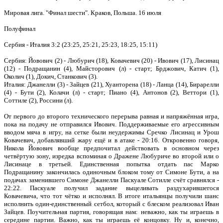
Мировая лига. "Финал шести". Краков, Польша. 16 июля
Полуфинал
Сербия - Италия 3:2 (23:25, 25:21, 25:23, 18:25, 15:11)
Сербия: Йовович (2) - Любурич (18), Ковачевич (20) - Ивович (17), Лисинац
(12) - Подращанин (4), Майсторович (л) - старт; Брджович, Катич (1),
Околич (1), Докич, Станкович (3).
Италия: Джанелли (3) - Зайцев (21), Хуанторена (18) - Ланца (14), Бирарелли
(4) - Бути (2), Колачи (л) - старт; Пиано (4), Антонов (2), Веттори (1),
Соттиле (2), Россини (л).
От первого до второго технического перерыва равная и напряжённая игра,
пока на подачу не отправился Ивович. Поддерживаемые его агрессивным
вводом мяча в игру, на сетке были неудержимы Сречко Лисинац и Урош
Ковачевич, добавлявший жару ещё и в атаке - 20:16. Откровенно говоря,
Никола Йовович вообще предпочитал действовать в основном через
четвёртую зону, изредка вспоминая о Дражене Любуриче во второй или о
Лисинаце в третьей. Единственная попытка отдать пас Марко
Подращанину закончилась одиночным блоком тому от Симоне Бути, а на
подачах заменившего Симоне Джанелли Паскуале Сотилле счёт сравнялся -
22:22. Паскуале получил задание выцеливать раздухарившегося
Ковачевича, что тот чётко и исполнял. В итоге итальянцы получили шанс
исполнить один-единственный сетбол, который с блеском реализовал Иван
Зайцев. Поучительная партия, говорящая нам: неважно, как ты играешь в
середине партии. Важно, как ты играешь её концовку. Ну и, конечно,