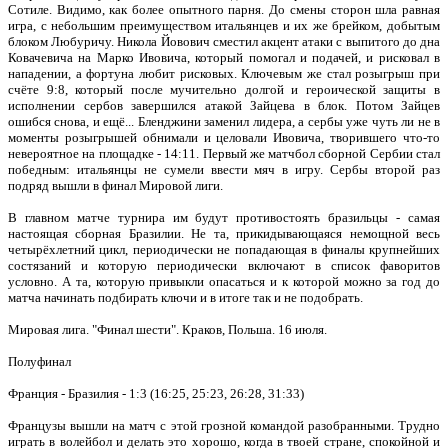
Сотиле. Видимо, как более опытного парня. До смены сторон шла равная
игра, с небольшим преимуществом итальянцев и их же брейком, добытым
блоком Любуричу. Никола Йовович сместил акцент атаки с выпитого до дна
Ковачевича на Марко Ивовича, который помогал и подачей, и рисковал в
нападении, а фортуна любит рисковых. Ключевым же стал розыгрыш при
счёте 9:8, который после мучительно долгой и героической защиты в
исполнении сербов завершился атакой Зайцева в блок. Потом Зайцев
ошибся снова, и ещё... Бленджини заменил лидера, а сербы уже чуть ли не в
моменты розыгрышей обнимали и целовали Ивовича, творившего что-то
невероятное на площадке - 14:11. Первый же матчбол сборной Сербии стал
победным: итальянцы не сумели ввести мяч в игру. Сербы второй раз
подряд вышли в финал Мировой лиги.
В главном матче турнира им будут противостоять бразильцы - самая
настоящая сборная Бразилии. Не та, прикидывающаяся немощной весь
четырёхлетний цикл, периодически не попадающая в финалы крупнейших
состязаний и которую периодически включают в список фаворитов
условно. А та, которую привыкли опасаться и к которой можно за год до
матча начинать подбирать ключи и в итоге так и не подобрать.
Мировая лига. "Финал шести". Краков, Польша. 16 июля.
Полуфинал
Франция - Бразилия - 1:3 (16:25, 25:23, 26:28, 31:33)
Французы вышли на матч с этой грозной командой разобранными. Трудно
играть в волейбол и делать это хорошо, когда в твоей стране, спокойной и