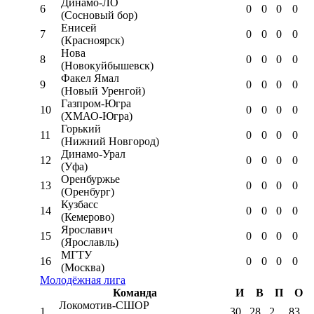
Динамо-ЛО
6
0
0
0
0
(Сосновый бор)
Енисей
7
0
0
0
0
(Красноярск)
Нова
8
0
0
0
0
(Новокуйбышевск)
Факел Ямал
9
0
0
0
0
(Новый Уренгой)
Газпром-Югра
10
0
0
0
0
(ХМАО-Югра)
Горький
11
0
0
0
0
(Нижний Новгород)
Динамо-Урал
12
0
0
0
0
(Уфа)
Оренбуржье
13
0
0
0
0
(Оренбург)
Кузбасс
14
0
0
0
0
(Кемерово)
Ярославич
15
0
0
0
0
(Ярославль)
МГТУ
16
0
0
0
0
(Москва)
Молодёжная лига
Команда
И
В
П
О
Локомотив-CШОР
1
30
28
2
83