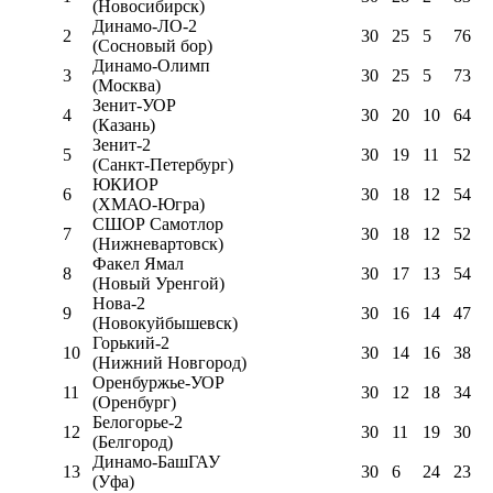
(Новосибирск)
Динамо-ЛО-2
2
30
25
5
76
(Сосновый бор)
Динамо-Олимп
3
30
25
5
73
(Москва)
Зенит-УОР
4
30
20
10
64
(Казань)
Зенит-2
5
30
19
11
52
(Санкт-Петербург)
ЮКИОР
6
30
18
12
54
(ХМАО-Югра)
СШОР Самотлор
7
30
18
12
52
(Нижневартовск)
Факел Ямал
8
30
17
13
54
(Новый Уренгой)
Нова-2
9
30
16
14
47
(Новокуйбышевск)
Горький-2
10
30
14
16
38
(Нижний Новгород)
Оренбуржье-УОР
11
30
12
18
34
(Оренбург)
Белогорье-2
12
30
11
19
30
(Белгород)
Динамо-БашГАУ
13
30
6
24
23
(Уфа)