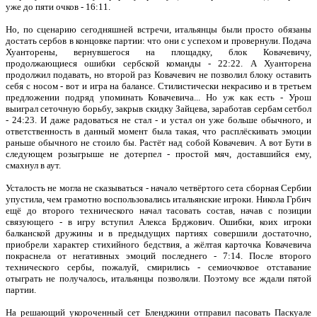
уже до пяти очков - 16:11.
Но, по сценарию сегодняшней встречи, итальянцы были просто обязаны
достать сербов в концовке партии: что они с успехом и провернули. Подача
Хуанторены, вернувшегося на площадку, блок Ковачевичу,
продолжающиеся ошибки сербской команды - 22:22. А Хуанторена
продолжил подавать, но второй раз Ковачевич не позволил блоку оставить
себя с носом - вот и игра на балансе. Стилистически некрасиво и в третьем
предложении подряд упоминать Ковачевича... Но уж как есть - Урош
выиграл сеточную борьбу, закрыв скидку Зайцева, заработав сербам сетбол
- 24:23. И даже радоваться не стал - и устал он уже больше обычного, и
ответственность в данный момент была такая, что расплёскивать эмоции
раньше обычного не стоило бы. Растёт над собой Ковачевич. А вот Бути в
следующем розыгрыше не дотерпел - простой мяч, доставшийся ему,
смахнул в аут.
Усталость не могла не сказываться - начало четвёртого сета сборная Сербии
упустила, чем грамотно воспользовались итальянские игроки. Никола Грбич
ещё до второго технического начал тасовать состав, начав с позиции
связующего - в игру вступил Алекса Брджович. Ошибки, коих игроки
балканской дружины и в предыдущих партиях совершили достаточно,
приобрели характер стихийного бедствия, а жёлтая карточка Ковачевича
покраснела от негативных эмоций последнего - 7:14. После второго
технического сербы, пожалуй, смирились - семиочковое отставание
отыграть не получалось, итальянцы позволяли. Поэтому все ждали пятой
партии.
На решающий укороченный сет Бленджини отправил пасовать Паскуале