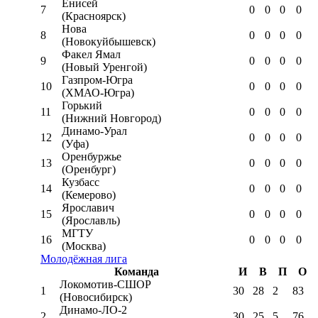
Енисей
7
0
0
0
0
(Красноярск)
Нова
8
0
0
0
0
(Новокуйбышевск)
Факел Ямал
9
0
0
0
0
(Новый Уренгой)
Газпром-Югра
10
0
0
0
0
(ХМАО-Югра)
Горький
11
0
0
0
0
(Нижний Новгород)
Динамо-Урал
12
0
0
0
0
(Уфа)
Оренбуржье
13
0
0
0
0
(Оренбург)
Кузбасс
14
0
0
0
0
(Кемерово)
Ярославич
15
0
0
0
0
(Ярославль)
МГТУ
16
0
0
0
0
(Москва)
Молодёжная лига
Команда
И
В
П
О
Локомотив-CШОР
1
30
28
2
83
(Новосибирск)
Динамо-ЛО-2
2
30
25
5
76