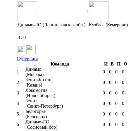
:
Динамо-ЛО (Ленинградская обл.)
Кузбасс (Кемерово)
3
:
0
Суперлига
Команда
И
В
П
О
Динамо
1
0
0
0
0
(Москва)
Зенит-Казань
2
0
0
0
0
(Казань)
Локомотив
3
0
0
0
0
(Новосибирск)
Зенит
4
0
0
0
0
(Санкт-Петербург)
Белогорье
5
0
0
0
0
(Белгород)
Динамо-ЛО
6
0
0
0
0
(Сосновый бор)