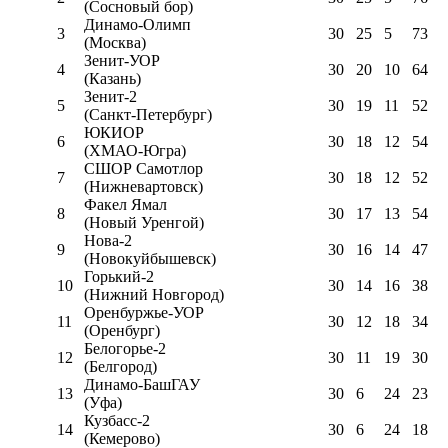
(Сосновый бор)
Динамо-Олимп
3
30
25
5
73
(Москва)
Зенит-УОР
4
30
20
10
64
(Казань)
Зенит-2
5
30
19
11
52
(Санкт-Петербург)
ЮКИОР
6
30
18
12
54
(ХМАО-Югра)
СШОР Самотлор
7
30
18
12
52
(Нижневартовск)
Факел Ямал
8
30
17
13
54
(Новый Уренгой)
Нова-2
9
30
16
14
47
(Новокуйбышевск)
Горький-2
10
30
14
16
38
(Нижний Новгород)
Оренбуржье-УОР
11
30
12
18
34
(Оренбург)
Белогорье-2
12
30
11
19
30
(Белгород)
Динамо-БашГАУ
13
30
6
24
23
(Уфа)
Кузбасс-2
14
30
6
24
18
(Кемерово)