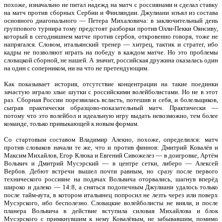
похоже, изначально не питал надежд на матч с россиянами и сделал ставку
на матч против сборных Сербии и Финляндии. Джулиани изъял из состава
основного диагонального — Петера Михаловича: в заключительный день
группового турнира тому предстоят разборки против Олли-Пекки Оянсиву,
который в сегодняшнем матче против сербов, откровенно говоря, тоже не
напрягался. Словом, итальянский тренер — хитрец, тактик и стратег, ибо
кадры не позволяют играть на победу в каждом матче. Но это проблемы
словацкой сборной, не нашей. А значит, российская дружина оказалась один
на один с соперником, ни на что не претендующим.
Как показывает история, отсутствие концентрации на такие поединки
зачастую играло злые шутки с российскими волейболистами. Но не в этот
раз. Сборная России порезвилась всласть, потешив и себя, и болельщиков,
сыграв практически образцово-показательный матч. Практически —
потому что это волейбол и идеальную игру выдать невозможно, тем более
команде, только привыкающей к новым формам.
Со стартовым составом Владимир Алекно, похоже, определился: матч
против словаков начали те же, что и против финнов: Дмитрий Ковалёв и
Максим Михайлов, Егор Клюка и Евгений Сивожелез — в доигровке, Артём
Вольвич и Дмитрий Мусэрский — в центре сетки, либеро — Алексей
Вербов. Дебют встречи вышел почти равным, но сразу после первого
технического россияне на подачах Вольвича оторвались, шагнув вперёд
широко и далеко — 14:8, а сняться подопечным Джулиани удалось только
после тайм-аута, в котором итальянец попросил не лезть через или поверх
Мусэрского, ибо бесполезно. Словацкие волейболисты не вняли, и после
планера Вольвича в действие вступила силовая Михайлова и блок
Мусэрского с примкнувшим к нему Ковалёвым, не забывавшим, помимо