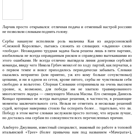
Ларчик просто открывался: отличная подача и отменный настрой россиян
не позволили словакам поднять голову.
Сербы накануне исполнили роль мальчика Кая из андерсоновской
«Снежной Королевы», пытаясь сложить из словацких «льдинок» слово
«победа». Неожиданно трудная задача была решена лишь в пяти партиях,
изобиловала не всегда оправданным риском и справедливо вытекавшими из
этого ошибками. Не всегда отлично выглядела линия доигровки сербской
команды, ввиду чего Никола Грбич менял её по ходу партий, как перчатки, а
о первом темпе и вовсе приходилось периодически забывать. Словаки
оказались неприятно (или приятно, уж кто кому больше сочувствовал)
цепкими, и ни в одном из сетов, кроме пятого, сербы не чувствовали себя
свободно и вольготно. Сборная Словакии отпринимала на очень высоком
уровне, и, возможно, для победы им не хватило травмированного
многолетнего лидера — связующего Михала Масны. Его сменщик Даниэль
Концал принимал не всегда выгодные решения, в частности, в решающие
моменты заключительного сета. Нельзя не отметить и несколько решений
судей, которые наверняка стоило бы оспорить более… тщательно, что ли.
Победу в этом матче словаки заслужили просто потому, что играли лучше,
но досталась она сербам по совокупности всех перечисленных причин.
Альберто Джулиани, известный специалист, знакомый по работе в топовой
итальянской «Трее» (более привычна нам под названием «Мачерата»),