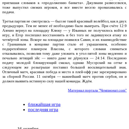
приглашая словаков к «продолжению банкета». Джулиани развеселился,
тоже выпустил свежих игроков, и все вместе весело промахивались с
подачи.
Третья партия не смотрелась — был не такой красивый волейбол, как в двух
предыдущих. Тем не менее её необходимо было выиграть. При счёте 12:9
Алекно вернул на площадку Клюку — у Ильиных не получилось войти в
игру, и Егор поспешил восстановить и без того не ладившуюся атаку из
четвёртой зоны. Вскоре на площадке появился Савин, и их взаимодействие
с Гранкиным в концовке партии стало её украшением, особенно
подкреплённое планером Власова, с которого словаки сниматься
отказывались, позволив тому даже уложить в угол пятой зоны медленно и
печально летящий эйс — никто даже не дёрнулся — 24:14. Последнюю
подачу молодой блокирующий смазал, однако Мусэрский на сетке в
следующем же розыгрыше поставил большой восклицательный знак.
Отличный матч, красивая победа и место в плей-офф уже зарезервировано
за сборной России. 11 октября — важнейший матч против сербов, он и
должен выявить истинную силу нашей команды. Ждём.
Материал портала "Чемпионат.com"
ближайшая игра
последняя игра
16 октября