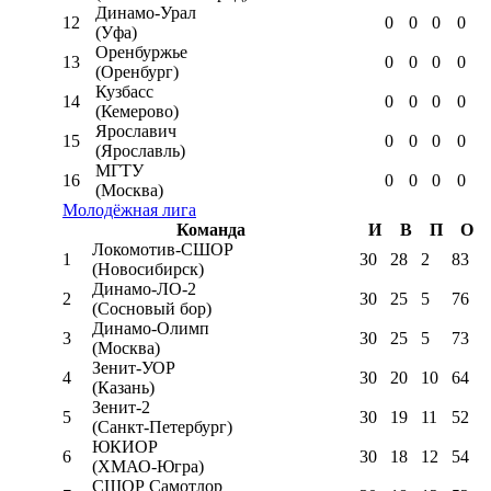
Динамо-Урал
12
0
0
0
0
(Уфа)
Оренбуржье
13
0
0
0
0
(Оренбург)
Кузбасс
14
0
0
0
0
(Кемерово)
Ярославич
15
0
0
0
0
(Ярославль)
МГТУ
16
0
0
0
0
(Москва)
Молодёжная лига
Команда
И
В
П
О
Локомотив-CШОР
1
30
28
2
83
(Новосибирск)
Динамо-ЛО-2
2
30
25
5
76
(Сосновый бор)
Динамо-Олимп
3
30
25
5
73
(Москва)
Зенит-УОР
4
30
20
10
64
(Казань)
Зенит-2
5
30
19
11
52
(Санкт-Петербург)
ЮКИОР
6
30
18
12
54
(ХМАО-Югра)
СШОР Самотлор