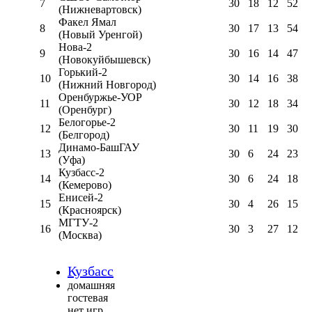
7
30
18
12
52
(Нижневартовск)
Факел Ямал
8
30
17
13
54
(Новый Уренгой)
Нова-2
9
30
16
14
47
(Новокуйбышевск)
Горький-2
10
30
14
16
38
(Нижний Новгород)
Оренбуржье-УОР
11
30
12
18
34
(Оренбург)
Белогорье-2
12
30
11
19
30
(Белгород)
Динамо-БашГАУ
13
30
6
24
23
(Уфа)
Кузбасс-2
14
30
6
24
18
(Кемерово)
Енисей-2
15
30
4
26
15
(Красноярск)
МГТУ-2
16
30
3
27
12
(Москва)
Кузбасс
домашняя
гостевая
нет игр