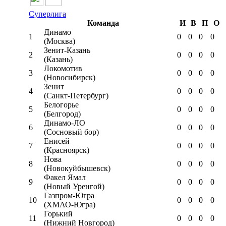
Суперлига
Команда
И
В
П
О
Динамо
1
0
0
0
0
(Москва)
Зенит-Казань
2
0
0
0
0
(Казань)
Локомотив
3
0
0
0
0
(Новосибирск)
Зенит
4
0
0
0
0
(Санкт-Петербург)
Белогорье
5
0
0
0
0
(Белгород)
Динамо-ЛО
6
0
0
0
0
(Сосновый бор)
Енисей
7
0
0
0
0
(Красноярск)
Нова
8
0
0
0
0
(Новокуйбышевск)
Факел Ямал
9
0
0
0
0
(Новый Уренгой)
Газпром-Югра
10
0
0
0
0
(ХМАО-Югра)
Горький
11
0
0
0
0
(Нижний Новгород)