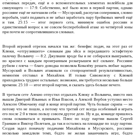
отменных передач, ещё и о вспомогательных элементах волейбола для
связующего — 17:9. Собственно, всё было ясно в первой партии, однако
россияне ещё не натешили себя — Мусэрский, распугав соперников, словно
воробьёв, ушёл подавать и не забыл заработать пару брейковых мячей ещё
и там. 25:15 — итог первого сета, минимум ошибок россиян и
единственный вопрос к не совсем бесперебойной атаке из четвёртой зоны
при почти не сопротивлявшихся словаках.
Второй игровой отрезок начался так же: бенефис подач, на этот раз от
Клюки, «отгрузившего» словакам два эйса и передавшего эстафетную
палочку Вольвичу — 8:2. Джулиани вроде бы и не собирался выигрывать,
но краснел с каждым проигранным розыгрышем всё сильнее. Россияне
рубили с плеча — благо доводка позволяла Ковалёву решать любые задачи.
Мусэрский и Вольвич атаковали со стопроцентной результативностью,
немногим отставал и Михайлов. И только Сивожелезу с Клюкой
приходилось труднее остальных: возможно, им требуется несколько больше
времени. 25:10 — итог второй партии, и сказать здесь больше нечего.
В третьем сете Алекно отпустил отдыхать Клюку и Вольвича, вместо них
вышли Дмитрий Ильиных и Илья Власов, а Алексей Вербов уступил место
Алексею Обмочаеву ещё в конце второй партии. Чуть больше скрипа — не
потому что не пошло, а потому что третий сет всегда особенный и играть
его после 2:0 в твою пользу совсем другое дело. Ну и да, команде пришлось
снова осваиваться и привыкать. Плюс по ходу партии вышли Сергей
Гранкин и Виктор Полетаев, да так и остались на площадке по ходу партии.
Создав задел поначалу подачами Михайлова и Мусэрского, россияне
несколько замедлили темп, будто не желая заканчивать игру, будто