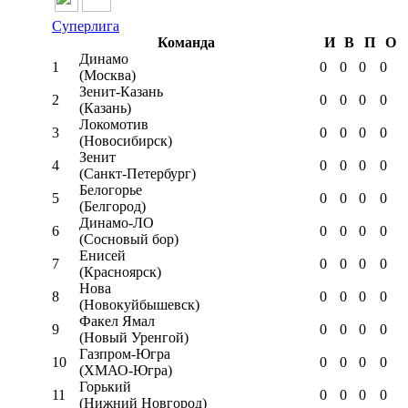
Суперлига
Команда
И
В
П
О
Динамо
1
0
0
0
0
(Москва)
Зенит-Казань
2
0
0
0
0
(Казань)
Локомотив
3
0
0
0
0
(Новосибирск)
Зенит
4
0
0
0
0
(Санкт-Петербург)
Белогорье
5
0
0
0
0
(Белгород)
Динамо-ЛО
6
0
0
0
0
(Сосновый бор)
Енисей
7
0
0
0
0
(Красноярск)
Нова
8
0
0
0
0
(Новокуйбышевск)
Факел Ямал
9
0
0
0
0
(Новый Уренгой)
Газпром-Югра
10
0
0
0
0
(ХМАО-Югра)
Горький
11
0
0
0
0
(Нижний Новгород)