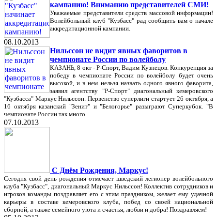
кампанию! Вниманию представителей СМИ!
Уважаемые представители средств массовой информации!
Волейбольный клуб "Кузбасс" рад сообщить вам о начале
аккредитационной кампании.
08.10.2013
Нильссон не видит явных фаворитов в
чемпионате России по волейболу
КАЗАНЬ, 8 окт - Р-Спорт, Вадим Кузнецов. Конкуренция за
победу в чемпионате России по волейболу будет очень
высокой, и в нем нельзя назвать одного явного фаворита,
заявил агентству "Р-Спорт" диагональный кемеровского
"Кузбасса" Маркус Нильссон. Первенство суперлиги стартует 26 октября, а
16 октября казанский "Зенит" и "Белогорье" разыграют Суперкубок. "В
чемпионате России так много...
07.10.2013
С Днём Рождения, Маркус!
Сегодня свой день рождения отмечает шведский легионер волейбольного
клуба "Кузбасс", диагональный Маркус Нильссон! Коллектив сотрудников и
игроков команды поздравляет его с этим праздником, желает ему удачной
карьеры в составе кемеровского клуба, побед со своей национальной
сборной, а также семейного уюта и счастья, любви и добра! Поздравляем!