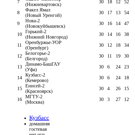
7
30
18
12
52
(Нижневартовск)
Факел Ямал
8
30
17
13
54
(Новый Уренгой)
Нова-2
9
30
16
14
47
(Новокуйбышевск)
Горький-2
10
30
14
16
38
(Нижний Новгород)
Оренбуржье-УОР
11
30
12
18
34
(Оренбург)
Белогорье-2
12
30
11
19
30
(Белгород)
Динамо-БашГАУ
13
30
6
24
23
(Уфа)
Кузбасс-2
14
30
6
24
18
(Кемерово)
Енисей-2
15
30
4
26
15
(Красноярск)
МГТУ-2
16
30
3
27
12
(Москва)
Кузбасс
домашняя
гостевая
нет игр