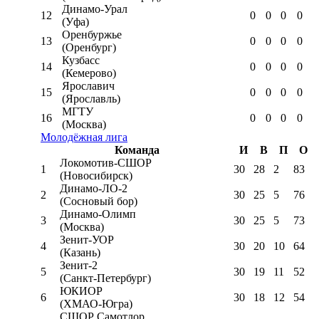
Динамо-Урал
12
0
0
0
0
(Уфа)
Оренбуржье
13
0
0
0
0
(Оренбург)
Кузбасс
14
0
0
0
0
(Кемерово)
Ярославич
15
0
0
0
0
(Ярославль)
МГТУ
16
0
0
0
0
(Москва)
Молодёжная лига
Команда
И
В
П
О
Локомотив-CШОР
1
30
28
2
83
(Новосибирск)
Динамо-ЛО-2
2
30
25
5
76
(Сосновый бор)
Динамо-Олимп
3
30
25
5
73
(Москва)
Зенит-УОР
4
30
20
10
64
(Казань)
Зенит-2
5
30
19
11
52
(Санкт-Петербург)
ЮКИОР
6
30
18
12
54
(ХМАО-Югра)
СШОР Самотлор