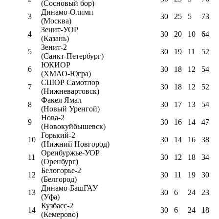
(Сосновый бор)
Динамо-Олимп
3
30
25
5
73
(Москва)
Зенит-УОР
4
30
20
10
64
(Казань)
Зенит-2
5
30
19
11
52
(Санкт-Петербург)
ЮКИОР
6
30
18
12
54
(ХМАО-Югра)
СШОР Самотлор
7
30
18
12
52
(Нижневартовск)
Факел Ямал
8
30
17
13
54
(Новый Уренгой)
Нова-2
9
30
16
14
47
(Новокуйбышевск)
Горький-2
10
30
14
16
38
(Нижний Новгород)
Оренбуржье-УОР
11
30
12
18
34
(Оренбург)
Белогорье-2
12
30
11
19
30
(Белгород)
Динамо-БашГАУ
13
30
6
24
23
(Уфа)
Кузбасс-2
14
30
6
24
18
(Кемерово)