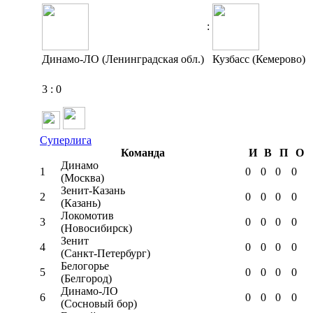
:
Динамо-ЛО (Ленинградская обл.)
Кузбасс (Кемерово)
3
:
0
Суперлига
Команда
И
В
П
О
Динамо
1
0
0
0
0
(Москва)
Зенит-Казань
2
0
0
0
0
(Казань)
Локомотив
3
0
0
0
0
(Новосибирск)
Зенит
4
0
0
0
0
(Санкт-Петербург)
Белогорье
5
0
0
0
0
(Белгород)
Динамо-ЛО
6
0
0
0
0
(Сосновый бор)