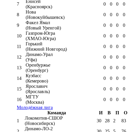
Енисей
7
0
0
0
0
(Красноярск)
Нова
8
0
0
0
0
(Новокуйбышевск)
Факел Ямал
9
0
0
0
0
(Новый Уренгой)
Газпром-Югра
10
0
0
0
0
(ХМАО-Югра)
Горький
11
0
0
0
0
(Нижний Новгород)
Динамо-Урал
12
0
0
0
0
(Уфа)
Оренбуржье
13
0
0
0
0
(Оренбург)
Кузбасс
14
0
0
0
0
(Кемерово)
Ярославич
15
0
0
0
0
(Ярославль)
МГТУ
16
0
0
0
0
(Москва)
Молодёжная лига
Команда
И
В
П
О
Локомотив-CШОР
1
30
28
2
83
(Новосибирск)
Динамо-ЛО-2
2
30
25
5
76