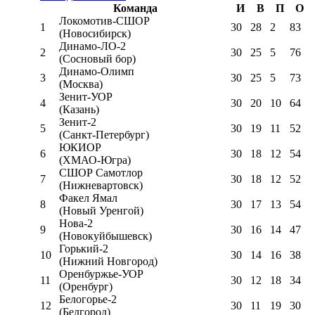
Команда
И
В
П
О
Локомотив-CШОР
1
30
28
2
83
(Новосибирск)
Динамо-ЛО-2
2
30
25
5
76
(Сосновый бор)
Динамо-Олимп
3
30
25
5
73
(Москва)
Зенит-УОР
4
30
20
10
64
(Казань)
Зенит-2
5
30
19
11
52
(Санкт-Петербург)
ЮКИОР
6
30
18
12
54
(ХМАО-Югра)
СШОР Самотлор
7
30
18
12
52
(Нижневартовск)
Факел Ямал
8
30
17
13
54
(Новый Уренгой)
Нова-2
9
30
16
14
47
(Новокуйбышевск)
Горький-2
10
30
14
16
38
(Нижний Новгород)
Оренбуржье-УОР
11
30
12
18
34
(Оренбург)
Белогорье-2
12
30
11
19
30
(Белгород)