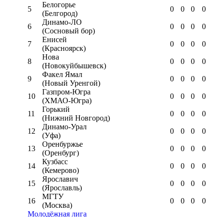
Белогорье
5
0
0
0
0
(Белгород)
Динамо-ЛО
6
0
0
0
0
(Сосновый бор)
Енисей
7
0
0
0
0
(Красноярск)
Нова
8
0
0
0
0
(Новокуйбышевск)
Факел Ямал
9
0
0
0
0
(Новый Уренгой)
Газпром-Югра
10
0
0
0
0
(ХМАО-Югра)
Горький
11
0
0
0
0
(Нижний Новгород)
Динамо-Урал
12
0
0
0
0
(Уфа)
Оренбуржье
13
0
0
0
0
(Оренбург)
Кузбасс
14
0
0
0
0
(Кемерово)
Ярославич
15
0
0
0
0
(Ярославль)
МГТУ
16
0
0
0
0
(Москва)
Молодёжная лига