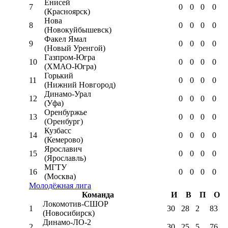
Енисей
7
0
0
0
0
(Красноярск)
Нова
8
0
0
0
0
(Новокуйбышевск)
Факел Ямал
9
0
0
0
0
(Новый Уренгой)
Газпром-Югра
10
0
0
0
0
(ХМАО-Югра)
Горький
11
0
0
0
0
(Нижний Новгород)
Динамо-Урал
12
0
0
0
0
(Уфа)
Оренбуржье
13
0
0
0
0
(Оренбург)
Кузбасс
14
0
0
0
0
(Кемерово)
Ярославич
15
0
0
0
0
(Ярославль)
МГТУ
16
0
0
0
0
(Москва)
Молодёжная лига
Команда
И
В
П
О
Локомотив-CШОР
1
30
28
2
83
(Новосибирск)
Динамо-ЛО-2
2
30
25
5
76