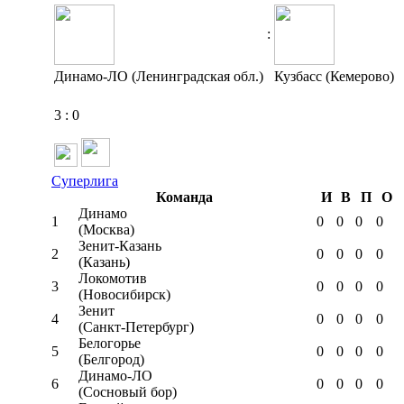
:
Динамо-ЛО (Ленинградская обл.)
Кузбасс (Кемерово)
3
:
0
Суперлига
Команда
И
В
П
О
Динамо
1
0
0
0
0
(Москва)
Зенит-Казань
2
0
0
0
0
(Казань)
Локомотив
3
0
0
0
0
(Новосибирск)
Зенит
4
0
0
0
0
(Санкт-Петербург)
Белогорье
5
0
0
0
0
(Белгород)
Динамо-ЛО
6
0
0
0
0
(Сосновый бор)