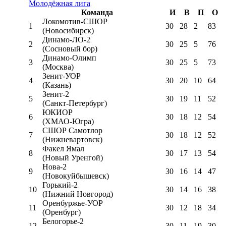
Молодёжная лига
Команда
И
В
П
О
Локомотив-CШОР
1
30
28
2
83
(Новосибирск)
Динамо-ЛО-2
2
30
25
5
76
(Сосновый бор)
Динамо-Олимп
3
30
25
5
73
(Москва)
Зенит-УОР
4
30
20
10
64
(Казань)
Зенит-2
5
30
19
11
52
(Санкт-Петербург)
ЮКИОР
6
30
18
12
54
(ХМАО-Югра)
СШОР Самотлор
7
30
18
12
52
(Нижневартовск)
Факел Ямал
8
30
17
13
54
(Новый Уренгой)
Нова-2
9
30
16
14
47
(Новокуйбышевск)
Горький-2
10
30
14
16
38
(Нижний Новгород)
Оренбуржье-УОР
11
30
12
18
34
(Оренбург)
Белогорье-2
12
30
11
19
30