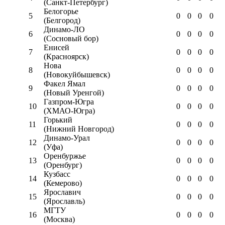
(Санкт-Петербург)
Белогорье
5
0
0
0
0
(Белгород)
Динамо-ЛО
6
0
0
0
0
(Сосновый бор)
Енисей
7
0
0
0
0
(Красноярск)
Нова
8
0
0
0
0
(Новокуйбышевск)
Факел Ямал
9
0
0
0
0
(Новый Уренгой)
Газпром-Югра
10
0
0
0
0
(ХМАО-Югра)
Горький
11
0
0
0
0
(Нижний Новгород)
Динамо-Урал
12
0
0
0
0
(Уфа)
Оренбуржье
13
0
0
0
0
(Оренбург)
Кузбасс
14
0
0
0
0
(Кемерово)
Ярославич
15
0
0
0
0
(Ярославль)
МГТУ
16
0
0
0
0
(Москва)