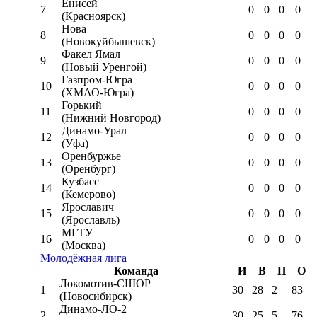
Енисей
7
0
0
0
0
(Красноярск)
Нова
8
0
0
0
0
(Новокуйбышевск)
Факел Ямал
9
0
0
0
0
(Новый Уренгой)
Газпром-Югра
10
0
0
0
0
(ХМАО-Югра)
Горький
11
0
0
0
0
(Нижний Новгород)
Динамо-Урал
12
0
0
0
0
(Уфа)
Оренбуржье
13
0
0
0
0
(Оренбург)
Кузбасс
14
0
0
0
0
(Кемерово)
Ярославич
15
0
0
0
0
(Ярославль)
МГТУ
16
0
0
0
0
(Москва)
Молодёжная лига
Команда
И
В
П
О
Локомотив-CШОР
1
30
28
2
83
(Новосибирск)
Динамо-ЛО-2
2
30
25
5
76