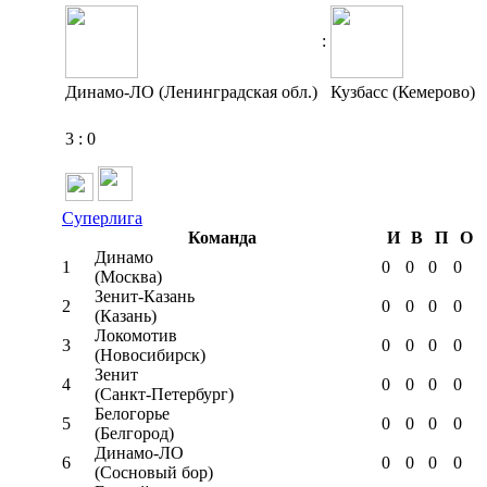
:
Динамо-ЛО (Ленинградская обл.)
Кузбасс (Кемерово)
3
:
0
Суперлига
Команда
И
В
П
О
Динамо
1
0
0
0
0
(Москва)
Зенит-Казань
2
0
0
0
0
(Казань)
Локомотив
3
0
0
0
0
(Новосибирск)
Зенит
4
0
0
0
0
(Санкт-Петербург)
Белогорье
5
0
0
0
0
(Белгород)
Динамо-ЛО
6
0
0
0
0
(Сосновый бор)