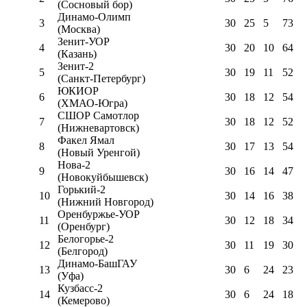
(Сосновый бор)
Динамо-Олимп
3
30
25
5
73
(Москва)
Зенит-УОР
4
30
20
10
64
(Казань)
Зенит-2
5
30
19
11
52
(Санкт-Петербург)
ЮКИОР
6
30
18
12
54
(ХМАО-Югра)
СШОР Самотлор
7
30
18
12
52
(Нижневартовск)
Факел Ямал
8
30
17
13
54
(Новый Уренгой)
Нова-2
9
30
16
14
47
(Новокуйбышевск)
Горький-2
10
30
14
16
38
(Нижний Новгород)
Оренбуржье-УОР
11
30
12
18
34
(Оренбург)
Белогорье-2
12
30
11
19
30
(Белгород)
Динамо-БашГАУ
13
30
6
24
23
(Уфа)
Кузбасс-2
14
30
6
24
18
(Кемерово)