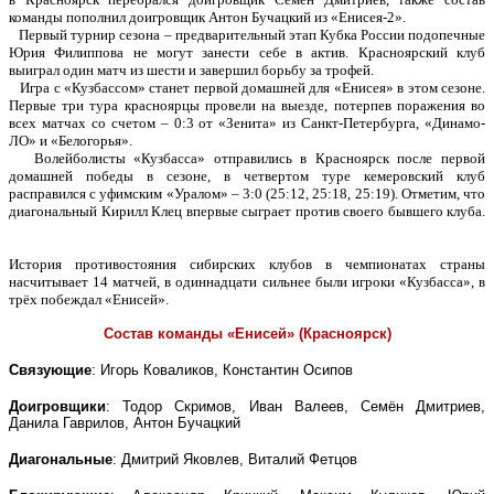
команды пополнил доигровщик Антон Бучацкий из «Енисея-2».
Первый турнир сезона – предварительный этап Кубка России подопечные
Юрия Филиппова не могут занести себе в актив. Красноярский клуб
выиграл один матч из шести и завершил борьбу за трофей.
Игра с «Кузбассом» станет первой домашней для «Енисея» в этом сезоне.
Первые три тура красноярцы провели на выезде, потерпев поражения во
всех матчах со счетом – 0:3 от «Зенита» из Санкт-Петербурга, «Динамо-
ЛО» и «Белогорья».
Волейболисты «Кузбасса» отправились в Красноярск после первой
домашней победы в сезоне, в четвертом туре кемеровский клуб
расправился с уфимским «Уралом» – 3:0 (25:12, 25:18, 25:19). Отметим, что
диагональный Кирилл Клец впервые сыграет против своего бывшего клуба.
История противостояния сибирских клубов в чемпионатах страны
насчитывает 14 матчей, в одиннадцати сильнее были игроки «Кузбасса», в
трёх побеждал «Енисей».
Состав команды «Енисей» (Красноярск)
Связующие
: Игорь Коваликов, Константин Осипов
Доигровщики
: Тодор Скримов, Иван Валеев, Семён Дмитриев,
Данила Гаврилов, Антон Бучацкий
Диагональные
: Дмитрий Яковлев, Виталий Фетцов