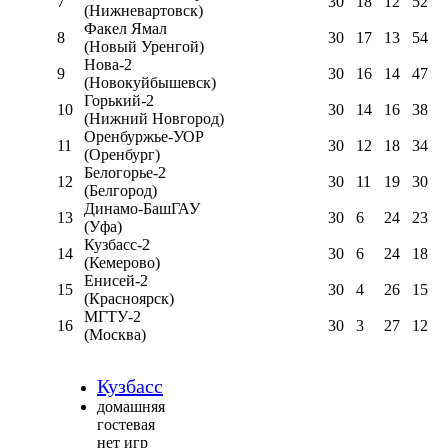
7
30
18
12
52
(Нижневартовск)
Факел Ямал
8
30
17
13
54
(Новый Уренгой)
Нова-2
9
30
16
14
47
(Новокуйбышевск)
Горький-2
10
30
14
16
38
(Нижний Новгород)
Оренбуржье-УОР
11
30
12
18
34
(Оренбург)
Белогорье-2
12
30
11
19
30
(Белгород)
Динамо-БашГАУ
13
30
6
24
23
(Уфа)
Кузбасс-2
14
30
6
24
18
(Кемерово)
Енисей-2
15
30
4
26
15
(Красноярск)
МГТУ-2
16
30
3
27
12
(Москва)
Кузбасс
домашняя
гостевая
нет игр