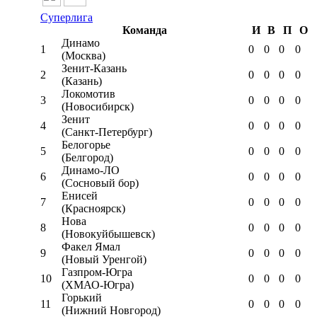
Суперлига
Команда
И
В
П
О
Динамо
1
0
0
0
0
(Москва)
Зенит-Казань
2
0
0
0
0
(Казань)
Локомотив
3
0
0
0
0
(Новосибирск)
Зенит
4
0
0
0
0
(Санкт-Петербург)
Белогорье
5
0
0
0
0
(Белгород)
Динамо-ЛО
6
0
0
0
0
(Сосновый бор)
Енисей
7
0
0
0
0
(Красноярск)
Нова
8
0
0
0
0
(Новокуйбышевск)
Факел Ямал
9
0
0
0
0
(Новый Уренгой)
Газпром-Югра
10
0
0
0
0
(ХМАО-Югра)
Горький
11
0
0
0
0
(Нижний Новгород)