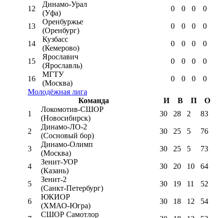
Динамо-Урал
12
0
0
0
0
(Уфа)
Оренбуржье
13
0
0
0
0
(Оренбург)
Кузбасс
14
0
0
0
0
(Кемерово)
Ярославич
15
0
0
0
0
(Ярославль)
МГТУ
16
0
0
0
0
(Москва)
Молодёжная лига
Команда
И
В
П
О
Локомотив-CШОР
1
30
28
2
83
(Новосибирск)
Динамо-ЛО-2
2
30
25
5
76
(Сосновый бор)
Динамо-Олимп
3
30
25
5
73
(Москва)
Зенит-УОР
4
30
20
10
64
(Казань)
Зенит-2
5
30
19
11
52
(Санкт-Петербург)
ЮКИОР
6
30
18
12
54
(ХМАО-Югра)
СШОР Самотлор