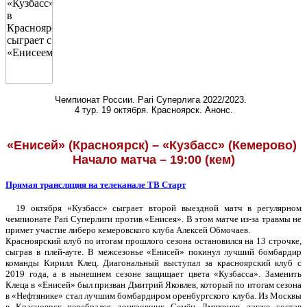
Чемпионат России.
Pari
Суперлига 2022/2023.
4 тур. 19 октября. Красноярск. Анонс.
«Енисей» (Красноярск) – «Кузбасс» (Кемерово)
Начало матча – 19:00 (кем)
Прямая трансляция на телеканале ТВ Старт
19 октября «Кузбасс» сыграет второй выездной матч в регулярном
чемпионате
Pari
Суперлиги против «Енисея». В этом матче из-за травмы не
примет участие либеро кемеровского клуба Алексей Обмочаев.
Красноярский клуб по итогам прошлого сезона остановился на 13 строчке,
сыграв в плей-ауте. В межсезонье «Енисей» покинул лучший бомбардир
команды Кирилл Клец. Диагональный выступал за красноярский клуб с
2019 года, а в нынешнем сезоне защищает цвета «Кузбасса». Заменить
Клеца в «Енисей» был призван Дмитрий Яковлев, который по итогам сезона
в «Нефтянике» стал лучшим бомбардиром оренбургского клуба. Из Москвы
в Красноярск перебрался доигровщик Семён Дмитриев, также состав