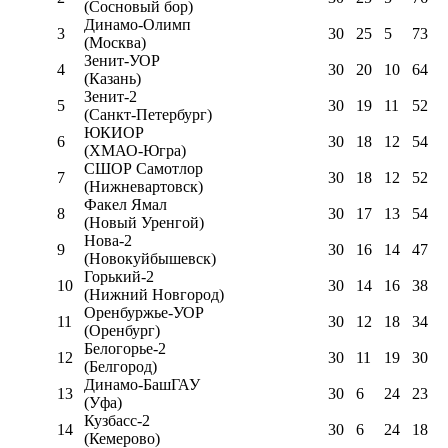
(Сосновый бор)
Динамо-Олимп
3
30
25
5
73
(Москва)
Зенит-УОР
4
30
20
10
64
(Казань)
Зенит-2
5
30
19
11
52
(Санкт-Петербург)
ЮКИОР
6
30
18
12
54
(ХМАО-Югра)
СШОР Самотлор
7
30
18
12
52
(Нижневартовск)
Факел Ямал
8
30
17
13
54
(Новый Уренгой)
Нова-2
9
30
16
14
47
(Новокуйбышевск)
Горький-2
10
30
14
16
38
(Нижний Новгород)
Оренбуржье-УОР
11
30
12
18
34
(Оренбург)
Белогорье-2
12
30
11
19
30
(Белгород)
Динамо-БашГАУ
13
30
6
24
23
(Уфа)
Кузбасс-2
14
30
6
24
18
(Кемерово)