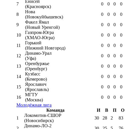
Енисей
7
0
0
0
0
(Красноярск)
Нова
8
0
0
0
0
(Новокуйбышевск)
Факел Ямал
9
0
0
0
0
(Новый Уренгой)
Газпром-Югра
10
0
0
0
0
(ХМАО-Югра)
Горький
11
0
0
0
0
(Нижний Новгород)
Динамо-Урал
12
0
0
0
0
(Уфа)
Оренбуржье
13
0
0
0
0
(Оренбург)
Кузбасс
14
0
0
0
0
(Кемерово)
Ярославич
15
0
0
0
0
(Ярославль)
МГТУ
16
0
0
0
0
(Москва)
Молодёжная лига
Команда
И
В
П
О
Локомотив-CШОР
1
30
28
2
83
(Новосибирск)
Динамо-ЛО-2
2
30
25
5
76