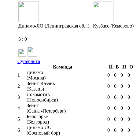
:
Динамо-ЛО (Ленинградская обл.)
Кузбасс (Кемерово)
3
:
0
Суперлига
Команда
И
В
П
О
Динамо
1
0
0
0
0
(Москва)
Зенит-Казань
2
0
0
0
0
(Казань)
Локомотив
3
0
0
0
0
(Новосибирск)
Зенит
4
0
0
0
0
(Санкт-Петербург)
Белогорье
5
0
0
0
0
(Белгород)
Динамо-ЛО
6
0
0
0
0
(Сосновый бор)