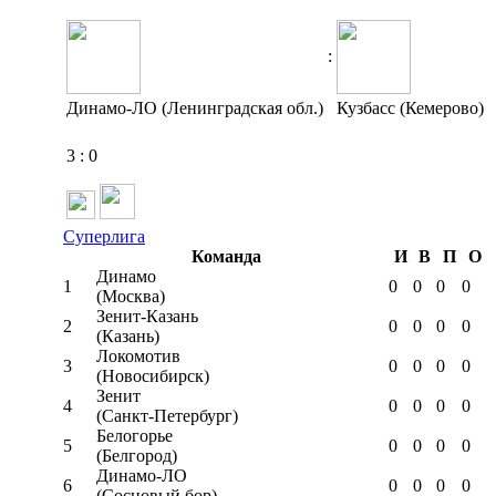
:
Динамо-ЛО (Ленинградская обл.)
Кузбасс (Кемерово)
3
:
0
Суперлига
Команда
И
В
П
О
Динамо
1
0
0
0
0
(Москва)
Зенит-Казань
2
0
0
0
0
(Казань)
Локомотив
3
0
0
0
0
(Новосибирск)
Зенит
4
0
0
0
0
(Санкт-Петербург)
Белогорье
5
0
0
0
0
(Белгород)
Динамо-ЛО
6
0
0
0
0
(Сосновый бор)