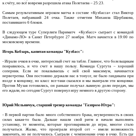
к счёту, но всё вовремя разрешила атака Полетаева – 25:23.
Самым результативным игроком матча в составе «Кузбасса» стал Виктор
Полетаев, набравший 24 очка. Также отметим Михаила Щербакова,
поставившего 6 блоков.
В следующем туре Суперлиги Париматч «Кузбасс» сыграет с командой
«Динамо-ЛО» в Санкт Петербурге 27 ноября. Матч начнется в 19:00 по
московскому времени.
Игорь Кобзарь, капитан команды "Кузбасс":
- Играли очков в очко, интересный счет на табло. Главное, что болельщикам
понравилось, и что счет в нашу пользу. Команда Сургута – хороший
соперник. Если не показываешь с ней свой максимум, начинается
нервотрепка. Они постоянно держали нас в тонусе, не было гандикапа при
входе в концовку, но класс все-таки сказался и мы выиграли эти концовки.
Против Музая готовились, он раньше получал львиную долю передач, мы
его ждали, но сегодня Сургут повернул игру немного в другую сторону.
Юрий Мельничук, старший тренер команды "Газпром-Югра":
-
В первой партии было много собственного брака, неуверенность в своих
силах какая-то была. Дальше нашли свой ритм и начали выполнять
установку, те моменты, которые проговаривали до игры, многое стало
получаться. Жалко, что проиграли второй сет – имели возможность
закончить, но не получилось. Сыграли с чемпионами очко в очко. Есть где