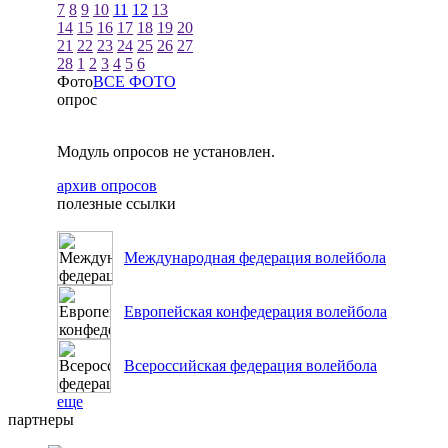
7
8
9
10
11
12
13
14
15
16
17
18
19
20
21
22
23
24
25
26
27
28
1
2
3
4
5
6
Фото
ВСЕ ФОТО
опрос
Модуль опросов не установлен.
архив опросов
полезные ссылки
Международная федерация волейбола
Европейская конфедерация волейбола
Всероссийская федерация волейбола
еще
партнеры