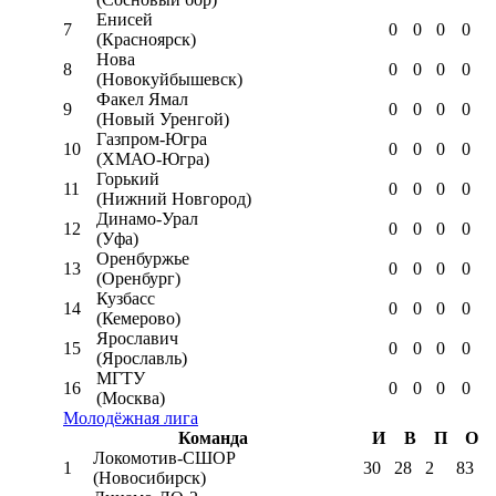
Енисей
7
0
0
0
0
(Красноярск)
Нова
8
0
0
0
0
(Новокуйбышевск)
Факел Ямал
9
0
0
0
0
(Новый Уренгой)
Газпром-Югра
10
0
0
0
0
(ХМАО-Югра)
Горький
11
0
0
0
0
(Нижний Новгород)
Динамо-Урал
12
0
0
0
0
(Уфа)
Оренбуржье
13
0
0
0
0
(Оренбург)
Кузбасс
14
0
0
0
0
(Кемерово)
Ярославич
15
0
0
0
0
(Ярославль)
МГТУ
16
0
0
0
0
(Москва)
Молодёжная лига
Команда
И
В
П
О
Локомотив-CШОР
1
30
28
2
83
(Новосибирск)