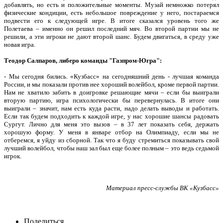
добавлять, но есть и положительные моменты. Музай немножко потерял
физические кондиции, есть небольшое повреждение у него, постараемся
подвести его к следующей игре. В итоге сказался уровень того же
Полетаева – именно он решил последний мяч. Во второй партии мы не
решили, а эти игроки не дают второй шанс. Будем двигаться, в среду уже
новая игра.
Теодор Салпаров, либеро команды "Газпром-Югра":
-
Мы сегодня бились. «Кузбасс» на сегодняшний день - лучшая команда
России, и мы показали против нее хороший волейбол, кроме первой партии.
Нам не хватило забить в доигровке решающие мячи – если бы выиграли
вторую партию, игра психологически бы перевернулась. В итоге они
выиграли – значит, нам есть куда расти, надо делать выводы и работать.
Если так будем подходить к каждой игре, у нас хорошие шансы радовать
Сургут.
Лично для меня это вызов – в 37 лет показать себя, держать
хорошую форму. У меня в январе отбор на Олимпиаду, если мы не
отберемся, я уйду из сборной. Так что я буду стремиться показывать свой
лучший волейбол, чтобы наш зал был еще более полным – это ведь седьмой
игрок.
Материал пресс-службы ВК «Кузбасс»
Поделиться