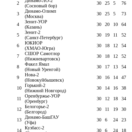
Динамо-ЛО-2
2
30
25
5
76
(Сосновый бор)
Динамо-Олимп
3
30
25
5
73
(Москва)
Зенит-УОР
4
30
20
10
64
(Казань)
Зенит-2
5
30
19
11
52
(Санкт-Петербург)
ЮКИОР
6
30
18
12
54
(ХМАО-Югра)
СШОР Самотлор
7
30
18
12
52
(Нижневартовск)
Факел Ямал
8
30
17
13
54
(Новый Уренгой)
Нова-2
9
30
16
14
47
(Новокуйбышевск)
Горький-2
10
30
14
16
38
(Нижний Новгород)
Оренбуржье-УОР
11
30
12
18
34
(Оренбург)
Белогорье-2
12
30
11
19
30
(Белгород)
Динамо-БашГАУ
13
30
6
24
23
(Уфа)
Кузбасс-2
14
30
6
24
18