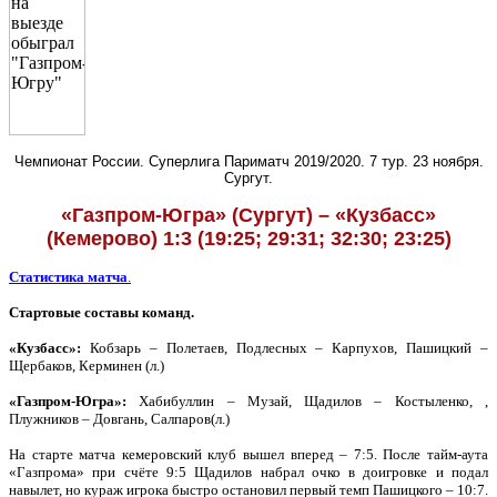
Чемпионат России. Суперлига Париматч 2019/2020. 7 тур. 23 ноября.
Сургут.
«Газпром-Югра» (Сургут) – «Кузбасс»
(Кемерово) 1:3 (19:25; 29:31; 32:30; 23:25)
Статистика матча
.
Стартовые составы команд.
«Кузбасс»:
Кобзарь – Полетаев, Подлесных – Карпухов, Пашицкий –
Щербаков, Керминен (л.)
«Газпром-Югра»:
Хабибуллин – Музай, Щадилов – Костыленко, ,
Плужников – Довгань, Салпаров(л.)
На старте матча кемеровский клуб вышел вперед – 7:5. После тайм-аута
«Газпрома» при счёте 9:5 Щадилов набрал очко в доигровке и подал
навылет, но кураж игрока быстро остановил первый темп Пашицкого – 10:7.