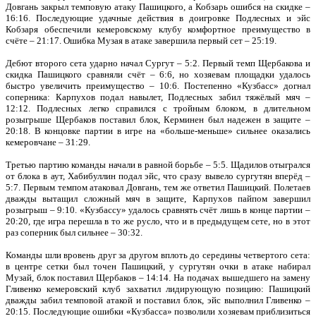
Довгань закрыл темповую атаку Пашицкого, а Кобзарь ошибся на скидке –
16:16. Последующие удачные действия в доигровке Подлесных и эйс
Кобзаря обеспечили кемеровскому клубу комфортное преимущество в
счёте – 21:17. Ошибка Музая в атаке завершила первый сет – 25:19.
Дебют второго сета ударно начал Сургут – 5:2. Первый темп Щербакова и
скидка Пашицкого сравняли счёт – 6:6, но хозяевам площадки удалось
быстро увеличить преимущество – 10:6. Постепенно «Кузбасс» догнал
соперника: Карпухов подал навылет, Подлесных забил тяжёлый мяч –
12:12. Подлесных легко справился с тройным блоком, в длительном
розыгрыше Щербаков поставил блок, Керминен был надежен в защите –
20:18. В концовке партии в игре на «больше-меньше» сильнее оказались
кемеровчане – 31:29.
Третью партию команды начали в равной борьбе – 5:5. Щадилов отыгрался
от блока в аут, Хабибуллин подал эйс, что сразу вывело сургутян вперёд –
5:7. Первым темпом атаковал Довгань, тем же ответил Пашицкий. Полетаев
дважды вытащил сложный мяч в защите, Карпухов пайпом завершил
розыгрыш – 9:10. «Кузбассу» удалось сравнять счёт лишь в конце партии –
20:20, где игра перешла в то же русло, что и в предыдущем сете, но в этот
раз соперник был сильнее – 30:32.
Команды шли вровень друг за другом вплоть до середины четвертого сета:
в центре сетки был точен Пашицкий, у сургутян очки в атаке набирал
Музай, блок поставил Щербаков – 14:14. На подачах вышедшего на замену
Гливенко кемеровский клуб захватил лидирующую позицию: Пашицкий
дважды забил темповой атакой и поставил блок, эйс выполнил Гливенко –
20:15. Последующие ошибки «Кузбасса» позволили хозяевам приблизиться