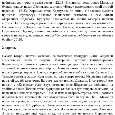
набирали свои очки с краёв сетки – 22:18. В длинном розыгрыше Макаров
блоком закрыл накал Леонтьева, заставив «Нову» использовать свой второй
перерыв – 18:23. Хорошая атака Карпухова по линии с большой высоты
принесла «Кузбассу» большое количество сетболов, а сам Антон
отправился подавать. Кургузов блок-аутом по линии отыграл первый
сетбол. Но в следующем розыгрыше партия закончилась весьма комически.
На замену у «Новы» на блок вышел Евсеев, заменивший связующего
Стрильчука. Однако, именно неразбериха с тем, кто должен выполнять
вторую передачу, помешала новокуйбышевским волейболистам заработать
брейк – 25:20.
2 партия.
Начало второй партии осталось за хозяевами площадки. Они нащупали
агрессивный вариант подачи. Макаренко заставил капитулировать
Керминена, а Леонтьев принёс своей команде два брейковых очка после
хорошей защиты своих партнёров. Никитин помог «Кузбассу» сняться с
подачи доигровщика «Новы», с хорошей высоты забив в стык блока – 3:5.
Тавасиев закрыл скидку Кургузова, но уже вскоре новокуйбышевцы ещё раз
подачей заработали очко. На этот раз отличился Довгань. И со второй его
подачи у «Кузбасса» были трудности, но спас Шкулявичус, забивший на
тройном блоке. Точная атака Кургузова от блока в аут отправила команд на
первый технический перерыв – 5:8. В начале второго отрезка сета Леонтьев
подал навылет, заставив Дениса Матусевича взять перерыв – 6:10. Макаров
после перерыва, получив доводку, решил сместить акцент в игре в сторону
первых темпом. И Щербаков с Тавасиевым свои шансы в атаке не упускали.
Но, как назло, перестала лететь подача. И это мешало полноценной погоне.
А затем наступил ещё один спад, на этот раз на подаче Стрильчука.