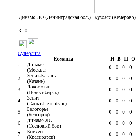
:
Динамо-ЛО (Ленинградская обл.)
Кузбасс (Кемерово)
3
:
0
Суперлига
Команда
И
В
П
О
Динамо
1
0
0
0
0
(Москва)
Зенит-Казань
2
0
0
0
0
(Казань)
Локомотив
3
0
0
0
0
(Новосибирск)
Зенит
4
0
0
0
0
(Санкт-Петербург)
Белогорье
5
0
0
0
0
(Белгород)
Динамо-ЛО
6
0
0
0
0
(Сосновый бор)
Енисей
7
0
0
0
0
(Красноярск)