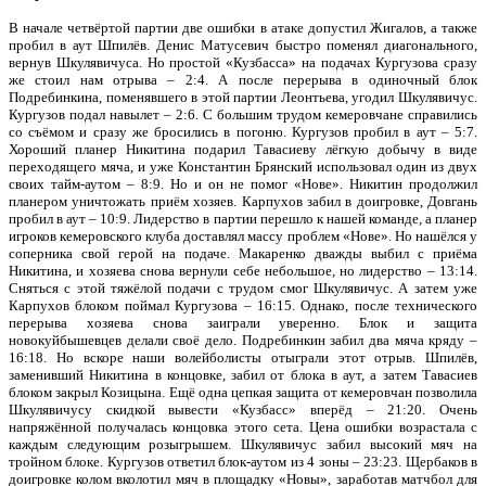
В начале четвёртой партии две ошибки в атаке допустил Жигалов, а также
пробил в аут Шпилёв. Денис Матусевич быстро поменял диагонального,
вернув Шкулявичуса. Но простой «Кузбасса» на подачах Кургузова сразу
же стоил нам отрыва – 2:4. А после перерыва в одиночный блок
Подребинкина, поменявшего в этой партии Леонтьева, угодил Шкулявичус.
Кургузов подал навылет – 2:6. С большим трудом кемеровчане справились
со съёмом и сразу же бросились в погоню. Кургузов пробил в аут – 5:7.
Хороший планер Никитина подарил Тавасиеву лёгкую добычу в виде
переходящего мяча, и уже Константин Брянский использовал один из двух
своих тайм-аутом – 8:9. Но и он не помог «Нове». Никитин продолжил
планером уничтожать приём хозяев. Карпухов забил в доигровке, Довгань
пробил в аут – 10:9. Лидерство в партии перешло к нашей команде, а планер
игроков кемеровского клуба доставлял массу проблем «Нове». Но нашёлся у
соперника свой герой на подаче. Макаренко дважды выбил с приёма
Никитина, и хозяева снова вернули себе небольшое, но лидерство – 13:14.
Сняться с этой тяжёлой подачи с трудом смог Шкулявичус. А затем уже
Карпухов блоком поймал Кургузова – 16:15. Однако, после технического
перерыва хозяева снова заиграли уверенно. Блок и защита
новокуйбышевцев делали своё дело. Подребинкин забил два мяча кряду –
16:18. Но вскоре наши волейболисты отыграли этот отрыв. Шпилёв,
заменивший Никитина в концовке, забил от блока в аут, а затем Тавасиев
блоком закрыл Козицына. Ещё одна цепкая защита от кемеровчан позволила
Шкулявичусу скидкой вывести «Кузбасс» вперёд – 21:20. Очень
напряжённой получалась концовка этого сета. Цена ошибки возрастала с
каждым следующим розыгрышем. Шкулявичус забил высокий мяч на
тройном блоке. Кургузов ответил блок-аутом из 4 зоны – 23:23. Щербаков в
доигровке колом вколотил мяч в площадку «Новы», заработав матчбол для