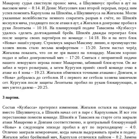
Макарову судьи свистнули пронос мяча, а Шкулявичус пробил в аут на
высоком мяче – 8:14. И Денис Матусевич взял второй перерыв, перед ним
успев поменять Карпухова на Шпилёва, а Шкулявичуса на Жигалова. Могли
указанные волейболисты немного сократить разрыв в счёте, но Шпилёв
коснулся мяча, уходящего после атаки в аут, а Жигалов в доигровке пробил в
руки Леонтьева – 10:16. На планирующей подаче Тавасиева «Кузбассу»
удалось сделать долгожданный брейк. Шпилёв дважды переиграл блок
после защиты своих партнёров по команде – 14:18. Но и на него блок
«Новы» нашёл управу. Стрильчук закрыл Максиму линию, и преимущество
хозяев вновь стало весьма комфортным – 15:20. Затем настал черёд
Жигалова показать, что он не зря вышел на площадку. Максим хорошо
подал и забил доигровочный мяч – 17:20. Сняться с неприятной подачи
нашего леворукого игрока помог Макаренко, забивший блок-аутом. Он же
забил и через розыгрыш, а затем Кургузов принёс своей команде очко в
атаке из 4 зоны – 19:23. Жигалов обменялся точными атаками с Довгаем, и
«Нова» добралась до сетболов. И с первого же сетбола хозяева закончили
сет. Кургузов после защиты Леонтьева пробил по рукам блокирующих, и
мяч улетел далеко – 20:25.
3 партия.
Состав «Кузбасса» претерпел изменения. Жигалов остался на площадке
вместо Шкулявичуса, а Шпилёв начал сет в паре с Карпуховым. И все эти
перестановки помогли команде. Шпилёв и Тавасиев на старте сета закрыли
атаки Макаренко и Довганя соответственно, и центральный блокирующий
«Новы» в следующем эпизоде пробил в аут по переходящему – 4:0.
Отлично заиграли кемеровчане, когда начали выдерживать приём и подачу.
Жигалов забил брейковый мяч, Карпухов отличился пайпом – 8:2. Замена