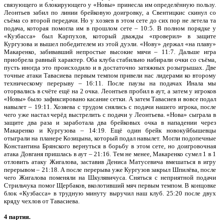
связующего и блокирующего у «Новы» принесла им определённую пользу.
Леонтьев забил по линии брейковую доигровку, а Свентицкис скинул со
съёма со второй передачи. Но у хозяев в этом сете до сих пор не летела та
подача, которая помогла им в прошлом сете – 10:5. В полном порядке у
«Кузбасса» был Карпухов, который дважды «проверил» в защите
Кургузова и вышел победителем из этой дуэли. «Нову» держал «на плаву»
Макаренко, забивавший непростые высокие мячи – 11:7. Дальше игра
приобрела равный характер. Оба клуба стабильно набирали очки со съёма,
пусть иногда это происходило и в достаточно затяжных розыгрышах. Две
точные атаки Тавасиева первым темпом привели нас лидерами ко второму
техническому перерыву – 16:11. После паузы на подачах Инала мы
оторвались в счёте ещё на 2 очка. Леонтьев пробил в аут, а затем у игроков
«Новы» было зафиксировано касание сетки. А затем Тавасиев и вовсе подал
навылет – 19:11. Хозяева с трудом снялись с подачи нашего игрока, после
чего уже настал черёд выстрелить с подачи у Леонтьева. «Нова» сыграла в
защите два раза и заработала два брейковых очка в нападении через
Макаренко и Кургузова – 14:19. Ещё один брейк новокуйбышевцы
отыграли на планере Козицына, который подал навылет. Могли подопечные
Константина Брянского вернуться в борьбу в этом сете, но доигровочная
атака Довганя пришлась в аут – 21:16. Тем не менее, Макаренко сумел 1 в 1
отловить атаку Жигалова, заставив Дениса Матусевича вмешаться в игру
перерывом – 21:18. А после перерыва уже Кургузов закрыл Шпилёва, после
чего Жигалова поменяли на Шкулявичуса. Сняться с неприятной подачи
Стрильчука помог Щербаков, вколотивший мяч первым темпом. В концовке
блок «Кузбасса» в трудную минуту выручил наш клуб. 25:20 после двух
кряду чехлов от Тавасиева.
4 партия.