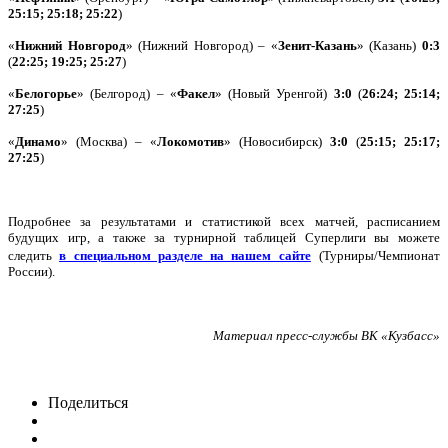
25:15; 25:18; 25:22
)
«
Нижний Новгород
» (Нижний Новгород) – «
Зенит-Казань
» (Казань)
0:3
(
22:25; 19:25; 25:27
)
«
Белогорье
» (Белгород) – «
Факел
» (Новый Уренгой)
3:0
(
26:24; 25:14;
27:25
)
«
Динамо
» (Москва) – «
Локомотив
» (Новосибирск)
3:0
(
25:15; 25:17;
27:25
)
Подробнее за результатами и статистикой всех матчей, расписанием
будущих игр, а также за турнирной таблицей Суперлиги вы можете
следить
в специальном разделе на нашем сайте
(Турниры/Чемпионат
России).
Материал пресс-службы ВК «Кузбасс»
Поделиться