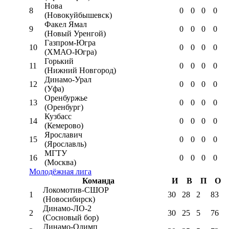
Нова
8
0
0
0
0
(Новокуйбышевск)
Факел Ямал
9
0
0
0
0
(Новый Уренгой)
Газпром-Югра
10
0
0
0
0
(ХМАО-Югра)
Горький
11
0
0
0
0
(Нижний Новгород)
Динамо-Урал
12
0
0
0
0
(Уфа)
Оренбуржье
13
0
0
0
0
(Оренбург)
Кузбасс
14
0
0
0
0
(Кемерово)
Ярославич
15
0
0
0
0
(Ярославль)
МГТУ
16
0
0
0
0
(Москва)
Молодёжная лига
Команда
И
В
П
О
Локомотив-CШОР
1
30
28
2
83
(Новосибирск)
Динамо-ЛО-2
2
30
25
5
76
(Сосновый бор)
Динамо-Олимп