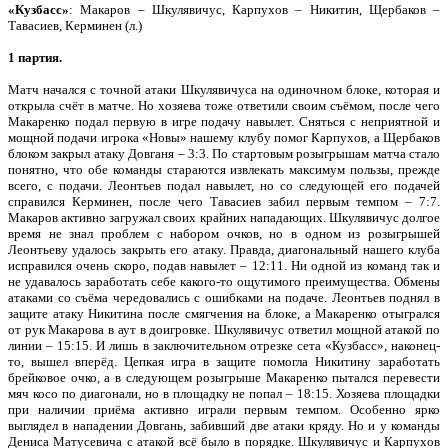
«Кузбасс»
: Макаров – Шкулявичус, Карпухов – Никитин, Щербаков –
Тавасиев, Керминен (л.)
1 партия.
Матч начался с точной атаки Шкулявичуса на одиночном блоке, которая и
открыла счёт в матче. Но хозяева тоже ответили своим съёмом, после чего
Макаренко подал первую в игре подачу навылет. Сняться с неприятной и
мощной подачи игрока «Новы» нашему клубу помог Карпухов, а Щербаков
блоком закрыл атаку Довганя – 3:3. По стартовым розыгрышам матча стало
понятно, что обе команды стараются извлекать максимум пользы, прежде
всего, с подачи. Леонтьев подал навылет, но со следующей его подачей
справился Керминен, после чего Тавасиев забил первым темпом – 7:7.
Макаров активно загружал своих крайних нападающих. Шкулявичус долгое
время не знал проблем с набором очков, но в одном из розыгрышей
Леонтьеву удалось закрыть его атаку. Правда, диагональный нашего клуба
исправился очень скоро, подав навылет – 12:11. Ни одной из команд так и
не удавалось заработать себе какого-то ощутимого преимущества. Обмены
атаками со съёма чередовались с ошибками на подаче. Леонтьев поднял в
защите атаку Никитина после смягчения на блоке, а Макаренко отыгрался
от рук Макарова в аут в доигровке. Шкулявичус ответил мощной атакой по
линии – 15:15. И лишь в заключительном отрезке сета «Кузбасс», наконец-
то, вышел вперёд. Цепкая игра в защите помогла Никитину заработать
брейковое очко, а в следующем розыгрыше Макаренко пытался перевести
мяч косо по диагонали, но в площадку не попал – 18:15. Хозяева площадки
при наличии приёма активно играли первым темпом. Особенно ярко
выглядел в нападении Довгань, забивший две атаки кряду. Но и у команды
Дениса Матусевича с атакой всё было в порядке. Шкулявичус и Карпухов