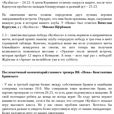
«Кузбасса» – 24:23. А затем Керминен отлично сыграл в защите, после чего
Карпухов пробил по пальцам блокирующих в далекий аут – 25:23.
По окончании матча хозяева определили двух лучших игроков
завершившейся встречи. Отрадно, что ими были признаны люди, сыгравшие
важную роль в истории нашего клуба. У «Новы» был отмечен
Вячеслав
Кургузов
, а у «Кузбасса» –
Михаил Щербаков
.
1:3 – тяжёлая выездная победа «Кузбасса» в очень нервном и напряжённом
матче, который принёс нашему клубу очередную победу и три очка в зачёт
турнирной таблицы. Конечно, подняться выше мы из-за успешного матча
ближайшего конкурента не смогли, но зато теперь мы получаем
возможность поменяться местами с «Уралом» после личной встречи,
которая пройдёт 12 марта в Кемерове. А пока – всех ещё раз с победой!
Ждём вас в «Арена» на волейболе уже в эту субботу.
Послематчевый комментарий главного тренера ВК «Нова» Константина
Брянского
:
- У нас в третьей партии баланс между собственным браком и ошибками
соперника составлял 10:0. Мы совершили такое количество брака, но
партию проиграли со счётом 20:25, то есть даже подтянулись в концовке. В
свой потенциал ребята до конца не всегда верят. По ходу матча играют
какими-то всплесками, хотя я бы не сказал, что сегодня «Кузбасс» показал
игру высокого класса. Но у нас своих проблем хватает. Хотелось бы
двигаться дальше и увидеть более агрессивную игру от наших нападающих.
Более разумную игру от наших связующих.