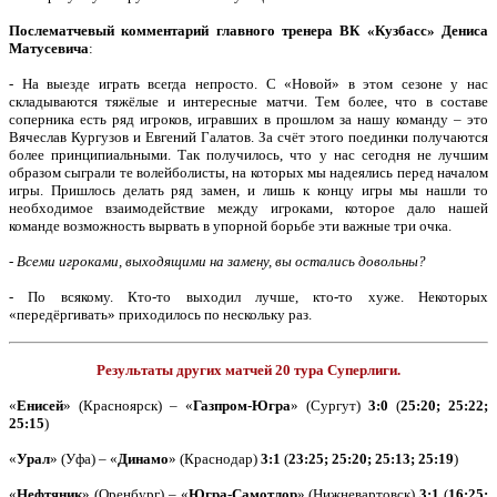
Послематчевый комментарий главного тренера ВК «Кузбасс» Дениса
Матусевича
:
- На выезде играть всегда непросто. С «Новой» в этом сезоне у нас
складываются тяжёлые и интересные матчи. Тем более, что в составе
соперника есть ряд игроков, игравших в прошлом за нашу команду – это
Вячеслав Кургузов и Евгений Галатов. За счёт этого поединки получаются
более принципиальными. Так получилось, что у нас сегодня не лучшим
образом сыграли те волейболисты, на которых мы надеялись перед началом
игры. Пришлось делать ряд замен, и лишь к концу игры мы нашли то
необходимое взаимодействие между игроками, которое дало нашей
команде возможность вырвать в упорной борьбе эти важные три очка.
-
Всеми игроками, выходящими на замену, вы остались довольны?
- По всякому. Кто-то выходил лучше, кто-то хуже. Некоторых
«передёргивать» приходилось по нескольку раз.
Результаты других матчей 20 тура Суперлиги.
«
Енисей
» (Красноярск) – «
Газпром-Югра
» (Сургут)
3:0
(
25:20; 25:22;
25:15
)
«
Урал
» (Уфа) – «
Динамо
» (Краснодар)
3:1
(
23:25; 25:20; 25:13; 25:19
)
«
Нефтяник
» (Оренбург) – «
Югра-Самотлор
» (Нижневартовск)
3:1
(
16:25;