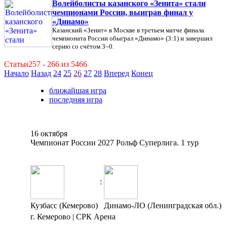
Волейболисты казанского «Зенита» стали
чемпионами России, выиграв финал у
«Динамо»
Казанский «Зенит» в Москве в третьем матче финала
чемпионата России обыграл «Динамо» (3:1) и завершил
серию со счётом 3–0.
Статьи257 - 266 из 5466
Начало
Назад
24
25
26
27
28
Вперед
Конец
ближайшая игра
последняя игра
16 октября
Чемпионат России 2027 Рольф Суперлига. 1 тур
:
Кузбасс (Кемерово)
Динамо-ЛО (Ленинградская обл.)
г. Кемерово | СРК Арена