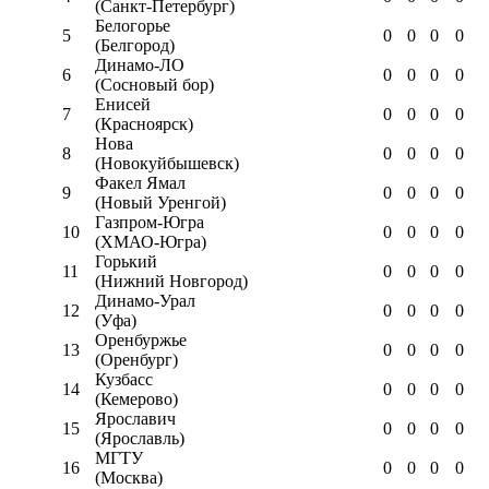
(Санкт-Петербург)
Белогорье
5
0
0
0
0
(Белгород)
Динамо-ЛО
6
0
0
0
0
(Сосновый бор)
Енисей
7
0
0
0
0
(Красноярск)
Нова
8
0
0
0
0
(Новокуйбышевск)
Факел Ямал
9
0
0
0
0
(Новый Уренгой)
Газпром-Югра
10
0
0
0
0
(ХМАО-Югра)
Горький
11
0
0
0
0
(Нижний Новгород)
Динамо-Урал
12
0
0
0
0
(Уфа)
Оренбуржье
13
0
0
0
0
(Оренбург)
Кузбасс
14
0
0
0
0
(Кемерово)
Ярославич
15
0
0
0
0
(Ярославль)
МГТУ
16
0
0
0
0
(Москва)