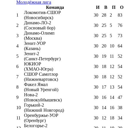
Молодёжная лига
Команда
И
В
П
О
Локомотив-CШОР
1
30
28
2
83
(Новосибирск)
Динамо-ЛО-2
2
30
25
5
76
(Сосновый бор)
Динамо-Олимп
3
30
25
5
73
(Москва)
Зенит-УОР
4
30
20
10
64
(Казань)
Зенит-2
5
30
19
11
52
(Санкт-Петербург)
ЮКИОР
6
30
18
12
54
(ХМАО-Югра)
СШОР Самотлор
7
30
18
12
52
(Нижневартовск)
Факел Ямал
8
30
17
13
54
(Новый Уренгой)
Нова-2
9
30
16
14
47
(Новокуйбышевск)
Горький-2
10
30
14
16
38
(Нижний Новгород)
Оренбуржье-УОР
11
30
12
18
34
(Оренбург)
Белогорье-2