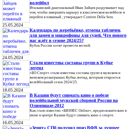
волейбол
Итальянский диагональный Иван Зайцев раздумывает над
тем, чтобы завершить карьеру в классическом волейболе и
перейти в пляжный , утверждает Corriere Della Sera.
25.05.2024
Календарь по жеребьёвке, отмена табличек
для замен и микрофоны для судей. Что нового
нас ждёт в сезоне 2024/25?
Кубок России хотят провести весной.
24.05.2024
Стали известны составы групп в Кубке
легенд
«БО Спорт» стали известны составы групп в мужском и
женском розыгрышах Кубка легенд, которым откроется
волейбольный сезон 2024/25.
18.05.2024
В Казани будут снимать кино о победе
волейбольной мужской сборной России на
Олимпиаде-2012
Как стало известно «БИЗНЕС Online», предположительно в
июне в центре Казани будут снимать кино о спорте.
16.05.2024
«Зенит» СПб получил приз ВФВ за лучшее