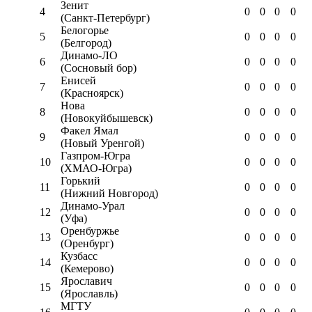
Зенит
4
0
0
0
0
(Санкт-Петербург)
Белогорье
5
0
0
0
0
(Белгород)
Динамо-ЛО
6
0
0
0
0
(Сосновый бор)
Енисей
7
0
0
0
0
(Красноярск)
Нова
8
0
0
0
0
(Новокуйбышевск)
Факел Ямал
9
0
0
0
0
(Новый Уренгой)
Газпром-Югра
10
0
0
0
0
(ХМАО-Югра)
Горький
11
0
0
0
0
(Нижний Новгород)
Динамо-Урал
12
0
0
0
0
(Уфа)
Оренбуржье
13
0
0
0
0
(Оренбург)
Кузбасс
14
0
0
0
0
(Кемерово)
Ярославич
15
0
0
0
0
(Ярославль)
МГТУ