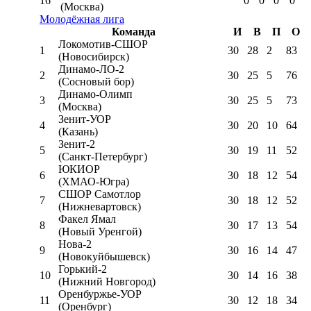
16
0
0
0
0
(Москва)
Молодёжная лига
Команда
И
В
П
О
Локомотив-CШОР
1
30
28
2
83
(Новосибирск)
Динамо-ЛО-2
2
30
25
5
76
(Сосновый бор)
Динамо-Олимп
3
30
25
5
73
(Москва)
Зенит-УОР
4
30
20
10
64
(Казань)
Зенит-2
5
30
19
11
52
(Санкт-Петербург)
ЮКИОР
6
30
18
12
54
(ХМАО-Югра)
СШОР Самотлор
7
30
18
12
52
(Нижневартовск)
Факел Ямал
8
30
17
13
54
(Новый Уренгой)
Нова-2
9
30
16
14
47
(Новокуйбышевск)
Горький-2
10
30
14
16
38
(Нижний Новгород)
Оренбуржье-УОР
11
30
12
18
34
(Оренбург)