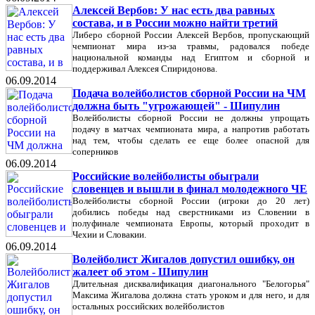
Алексей Вербов: У нас есть два равных
состава, и в России можно найти третий
Либеро сборной России Алексей Вербов, пропускающий
чемпионат мира из-за травмы, радовался победе
национальной команды над Египтом и сборной и
поддерживал Алексея Спиридонова.
06.09.2014
Подача волейболистов сборной России на ЧМ
должна быть "угрожающей" - Шипулин
Волейболисты сборной России не должны упрощать
подачу в матчах чемпионата мира, а напротив работать
над тем, чтобы сделать ее еще более опасной для
соперников
06.09.2014
Российские волейболисты обыграли
словенцев и вышли в финал молодежного ЧЕ
Волейболисты сборной России (игроки до 20 лет)
добились победы над сверстниками из Словении в
полуфинале чемпионата Европы, который проходит в
Чехии и Словакии.
06.09.2014
Волейболист Жигалов допустил ошибку, он
жалеет об этом - Шипулин
Длительная дисквалификация диагонального "Белогорья"
Максима Жигалова должна стать уроком и для него, и для
остальных российских волейболистов