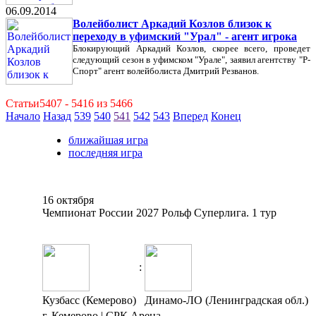
06.09.2014
Волейболист Аркадий Козлов близок к
переходу в уфимский "Урал" - агент игрока
Блокирующий Аркадий Козлов, скорее всего, проведет
следующий сезон в уфимском "Урале", заявил агентству "Р-
Спорт" агент волейболиста Дмитрий Резванов.
Статьи5407 - 5416 из 5466
Начало
Назад
539
540
541
542
543
Вперед
Конец
ближайшая игра
последняя игра
16 октября
Чемпионат России 2027 Рольф Суперлига. 1 тур
:
Кузбасс (Кемерово)
Динамо-ЛО (Ленинградская обл.)
г. Кемерово | СРК Арена