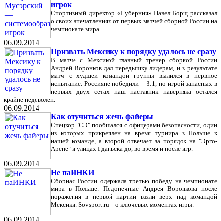
игрок
Спортивный директор «Губернии» Павел Борщ рассказал
о своих впечатлениях от первых матчей сборной России на
чемпионате мира.
06.09.2014
Призвать Мексику к порядку удалось не сразу
В матче с Мексикой главный тренер сборной России
Андрей Воронков дал передышку лидерам, и в результате
матч с худшей командой группы вылился в нервное
испытание. Россияне победили – 3:1, но игрой запасных в
первых двух сетах наш наставник наверняка остался
крайне недоволен.
06.09.2014
Как отучиться жечь файеры
Спецкор "СЭ" пообщался с офицерами безопасности, один
из которых прикреплен на время турнира в Польше к
нашей команде, а второй отвечает за порядок на "Эрго-
Арене" и улицах Гданьска до, во время и после игр.
06.09.2014
Не паИНКИ
Сборная России одержала третью победу на чемпионате
мира в Польше. Подопечные Андрея Воронкова после
поражения в первой партии взяли верх над командой
Мексики. Sovsport.ru – о ключевых моментах игры.
06.09.2014